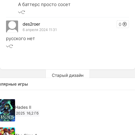
А баттерс просто сосет
des2roer
0
6 апреля 2024 11:31
русского нет
Старый дизайн
улярные игры
Hades II
2025
16,2 Гб