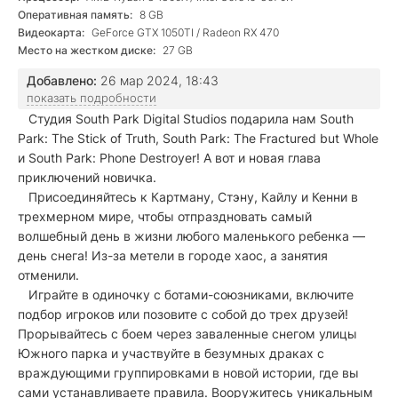
Оперативная память:
8 GB
Видеокарта:
GeForce GTX 1050TI / Radeon RX 470
Место на жестком диске:
27 GB
Добавлено:
26 мар 2024, 18:43
показать подробности
Студия South Park Digital Studios подарила нам South
Park: The Stick of Truth, South Park: The Fractured but Whole
и South Park: Phone Destroyer! А вот и новая глава
приключений новичка.
Присоединяйтесь к Картману, Стэну, Кайлу и Кенни в
трехмерном мире, чтобы отпраздновать самый
волшебный день в жизни любого маленького ребенка —
день снега! Из-за метели в городе хаос, а занятия
отменили.
Играйте в одиночку с ботами-союзниками, включите
подбор игроков или позовите с собой до трех друзей!
Прорывайтесь с боем через заваленные снегом улицы
Южного парка и участвуйте в безумных драках с
враждующими группировками в новой истории, где вы
сами устанавливаете правила. Вооружитесь уникальным