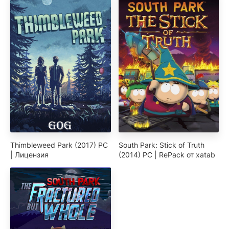
Thimbleweed Park (2017) PC
South Park: Stick of Truth
| Лицензия
(2014) PC | RePack от xatab