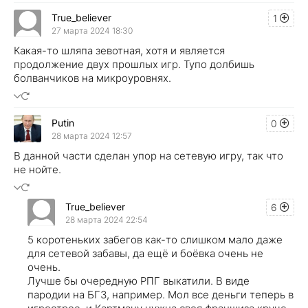
True_believer
1
27 марта 2024 18:30
Какая-то шляпа зевотная, хотя и является
продолжение двух прошлых игр. Тупо долбишь
болванчиков на микроуровнях.
Putin
0
28 марта 2024 12:57
В данной части сделан упор на сетевую игру, так что
не нойте.
True_believer
6
28 марта 2024 22:54
5 коротеньких забегов как-то слишком мало даже
для сетевой забавы, да ещё и боёвка очень не
очень.
Лучше бы очередную РПГ выкатили. В виде
пародии на БГ3, например. Мол все деньги теперь в