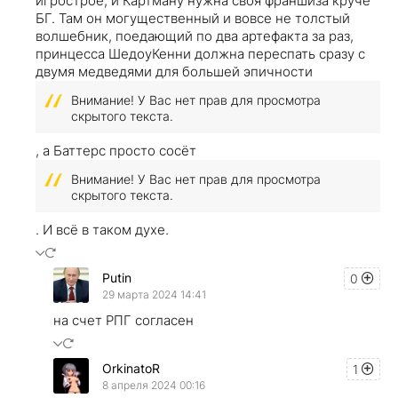
игрострое, и Картману нужна своя франшиза круче
БГ. Там он могущественный и вовсе не толстый
волшебник, поедающий по два артефакта за раз,
принцесса ШедоуКенни должна переспать сразу с
двумя медведями для большей эпичности
Внимание! У Вас нет прав для просмотра
скрытого текста.
, а Баттерс просто сосёт
Внимание! У Вас нет прав для просмотра
скрытого текста.
. И всё в таком духе.
Putin
0
29 марта 2024 14:41
на счет РПГ согласен
OrkinatoR
1
8 апреля 2024 00:16