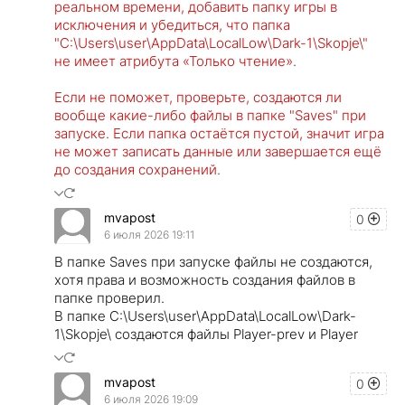
реальном времени, добавить папку игры в
исключения и убедиться, что папка
"C:\Users\user\AppData\LocalLow\Dark-1\Skopje\"
не имеет атрибута «Только чтение».
Если не поможет, проверьте, создаются ли
вообще какие-либо файлы в папке "Saves" при
запуске. Если папка остаётся пустой, значит игра
не может записать данные или завершается ещё
до создания сохранений.
mvapost
0
6 июля 2026 19:11
В папке Saves при запуске файлы не создаются,
хотя права и возможность создания файлов в
папке проверил.
В папке C:\Users\user\AppData\LocalLow\Dark-
1\Skopje\ создаются файлы Player-prev и Player
mvapost
0
6 июля 2026 19:09