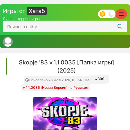
Игры от
Хатаб
Лучшие торрент игры!
Skopje '83 v.1.1.0035 [Папка игры]
(2025)
399
Обновлено:
28 июл 2026, 03:54
Папка игры
v 1.1.0035 [Новая Версия] на Русском