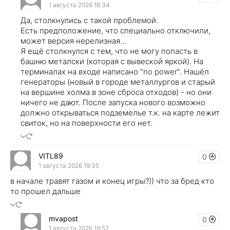
1 августа 2026 16:34
Да, столкнулись с такой проблемой.
Есть предположение, что специально отключили,
может версия нерелизная...
Я ещё столкнулся с тем, что не могу попасть в
башню металски (которая с вывеской яркой). На
терминалах на входе написано "no power". Нашёл
генераторы (новый в городе металлургов и старый
на вершине холма в зоне сброса отходов) - но они
ничего не дают. После запуска нового возможно
должно открываться подземелье т.к. на карте лежит
свиток, но на поверхности его нет.
VITL89
0
1 августа 2026 19:35
в начале травят газом и конец игры?)) что за бред кто
то прошел дальше
mvapost
0
1 августа 2026 19:52