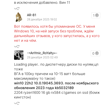
в исключения добавлено. Вин 11
AR-81
1
28 декабря 2025 19:02
Вот появилось хотя бы упоминание ОС. У меня
Windows 10, на ней запуск без проблем, ждём
дальнейших отзывов, у кого запустилась, а у кого
нет и на чём.
-=AnYmic_RoYalty=-
0
29 декабря 2025 02:49
Loading player.. по диспетчеру диски по нулям,цп
тоже
ВГА в 100ку причем на 10-15 ватт больше
максимума(ну то такое)
win10 22h2 10.0.19045.3693. после ноябрьского
обновления 2023 года kb5032189
2204 ryzen1600 16 gb rx584 c:\games on ssd (бомж
кингстон)