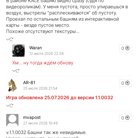
В районе KALE башню видно сразу (судя по
видеороликам). У меня пустота, просто упираешься в
воздух, выстрелы "расплескиваются" об пустоту.
Проехал по остальным башням из интерактивной
карты - везде пустое место.
Похоже отсутствуют текстуры...
Waran
0
12 июля 2026 22:36
Хм... ну тогда ждём обнову
AR-81
0
25 июля 2026 21:54
Игра обновлена 25.07.2026 до версии 1.1.0032
mvapost
0
27 июля 2026 19:49
v.1.1.0032 Башни так же невидимые.