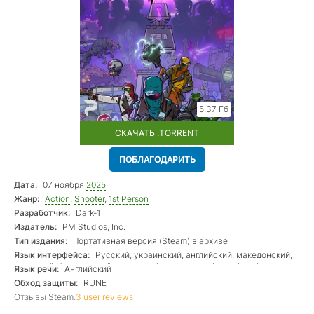
5,37 Гб
СКАЧАТЬ .TORRENT
ПОБЛАГОДАРИТЬ
Дата:
07 ноября
2025
Жанр:
Action
,
Shooter
,
1st Person
Разработчик:
Dark-1
Издатель:
PM Studios, Inc.
Тип издания:
Портативная версия (Steam) в архиве
Язык интерфейса:
Русский, украинский, английский, македонский,
немецкий, французский, испанский, итальянский, китайский
Язык речи:
Английский
Обход защиты:
RUNE
Отзывы Steam:
3 user reviews