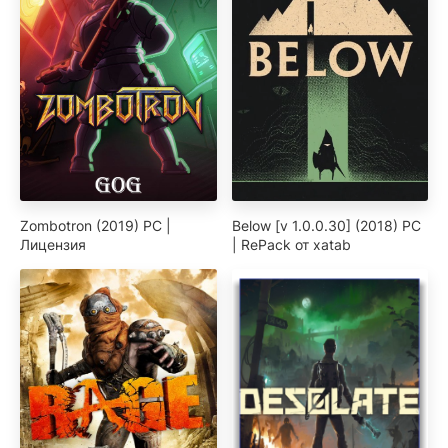
Zombotron (2019) PC |
Below [v 1.0.0.30] (2018) PC
Лицензия
| RePack от xatab