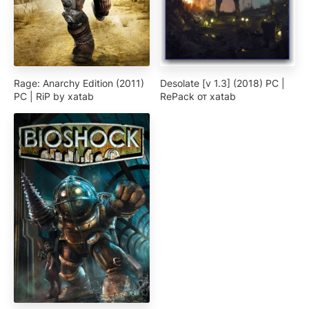
Rage: Anarchy Edition (2011)
Desolate [v 1.3] (2018) PC |
PC | RiP by xatab
RePack от xatab