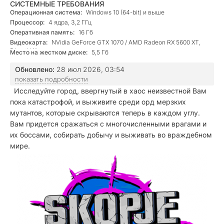
СИСТЕМНЫЕ ТРЕБОВАНИЯ
Операционная система:
Windows 10 (64-bit) и выше
Процессор:
4 ядра, 3,2 ГГц
Оперативная память:
16 Гб
Видеокарта:
NVidia GeForce GTX 1070 / AMD Radeon RX 5600 XT,
DirectX 11
Место на жестком диске:
5,5 Гб
Обновлено:
28 июл 2026, 03:54
показать подробности
Исследуйте город, ввергнутый в хаос неизвестной Вам
пока катастрофой, и выживите среди орд мерзких
мутантов, которые скрываются теперь в каждом углу.
Вам придется сражаться с многочисленными врагами и
их боссами, собирать добычу и выживать во враждебном
мире.