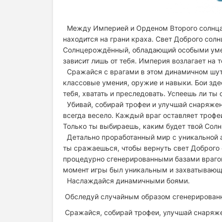
Между Империей и Орденом Второго солнца 
находится на грани краха. Свет Доброго солн
Солнцерождённый, обладающий особыми умен
зависит лишь от тебя. Империя возлагает на
Сражайся с врагами в этом динамичном шуте
классовые умения, оружие и навыки. Бои зде
тебя, хватать и преследовать. Успеешь ли ты 
Убивай, собирай трофеи и улучшай снаряжени
всегда весело. Каждый враг оставляет трофе
Только ты выбираешь, каким будет твой Солн
Детально проработанный мир с уникальной 
ты сражаешься, чтобы вернуть свет Доброго 
процедурно сгенерированными базами врагов
момент игры был уникальным и захватывающ
Наслаждайся динамичными боями.
Обследуй случайным образом сгенерирован
Сражайся, собирай трофеи, улучшай снаряже