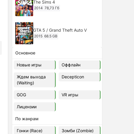
The Sims 4
2014
78,73 Гб
GTA 5 / Grand Theft Auto V
2015
68.5 GB
Основное
Ghost of Tsushima: Director's Cut
v.1053.8.1023.1614 [RePack
Новые игры
Оффлайн
Decepticon] (2024)
2024
38.5 gb
Ждем выхода
Decepticon
(Waiting)
Cyberpunk 2077
2020
49.4 GB
GOG
VR игры
Лицензии
Ghost of Tsushima: Director's Cut
v.1053.9.0623.1807 [Папка
По жанрам
игры] (2020-2024)
2020-2024
68,09 Гб
Гонки (Race)
Зомби (Zombie)