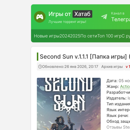
Игры от
Хатаб
Канал в
Телегр
Лучшие торрент игры!
Новые игры
2024
2025
По сети
Топ 100 игр
С р
Second Sun v.1.1.1 [Папка игры]
Обновлено:
26 янв 2026, 20:17
Архив игры
v 
Дата:
05 но
Жанр:
Acti
Разработчи
Издатель:
I
Тип издания
Язык интер
Язык речи:
Обход защ
Отзывы Ste