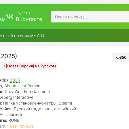
Группа в
ам
ВКонтакте
усской озвучкой
F.A.Q.
 (2025)
850
1.1.1 [Новая Версия] на Русском
ября
2025
on
,
Shooter
,
1st Person
к:
Grey Wolf Entertainment
ceberg Interactive
:
Папка установленной игры (Steam)
фейса:
Русский (отдельно), английский
Английский
иты:
RUNE
am:
4 user reviews