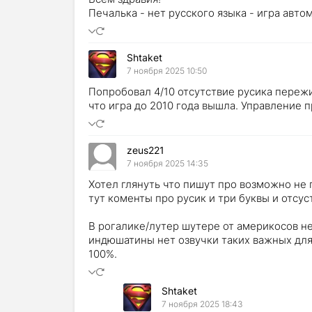
Печалька - нет русского языка - игра автом
Shtaket
7 ноября 2025 10:50
Попробовал 4/10 отсутствие русика пережит
что игра до 2010 года вышла. Управление 
zeus221
7 ноября 2025 14:35
Хотел глянуть что пишут про возможно не п
тут коменты про русик и три буквы и отсуст
В рогалике/лутер шутере от америкосов нет
индюшатины нет озвучки таких важных для 
100%.
Shtaket
7 ноября 2025 18:43