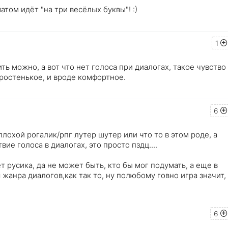
атом идёт "на три весёлых буквы"! :)
1
ь можно, а вот что нет голоса при диалогах, такое чувство
простенькое, и вроде комфортное.
6
лохой рогалик/рпг лутер шутер или что то в этом роде, а
вие голоса в диалогах, это просто пздц....
 русика, да не может быть, кто бы мог подумать, а еще в
жанра диалогов,как так то, ну полюбому говно игра значит,
6