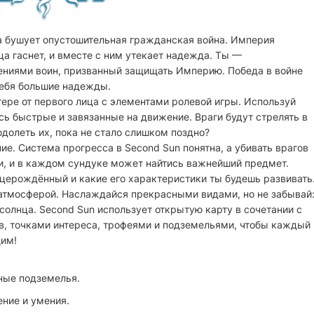
бушует опустошительная гражданская война. Империя
ца гаснет, и вместе с ним утекает надежда. Ты —
иями воин, призванный защищать Империю. Победа в войне
 тебя большие надежды.
ре от первого лица с элементами ролевой игры. Используй
сь быстрые и завязанные на движение. Враги будут стрелять в
одолеть их, пока не стало слишком поздно?
е. Система прогресса в Second Sun понятна, а убивать врагов
и, и в каждом сундуке может найтись важнейший предмет.
церождённый и какие его характеристики ты будешь развивать
атмосферой. Наслаждайся прекрасными видами, но не забывай
солнца. Second Sun использует открытую карту в сочетании с
, точками интереса, трофеями и подземельями, чтобы каждый
им!
ные подземелья.
ние и умения.