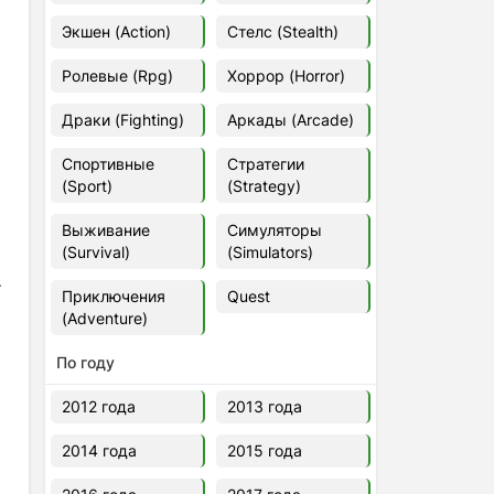
Euro Truck Simulator 2 v.1.60.1.7s
Экшен (Action)
Стелс (Stealth)
[Папка игры] (2012)
2012
37,77 Гб
Ролевые (Rpg)
Хоррор (Horror)
Драки (Fighting)
Аркады (Arcade)
Forza Horizon 5 v.688.044
[Папка игры] (2021)
Спортивные
Стратегии
2021
176,66 Гб
(Sport)
(Strategy)
Выживание
Симуляторы
V Rising
(Survival)
(Simulators)
2024
3.4 gb
.
Приключения
Quest
:
(Adventure)
По году
2012 года
2013 года
2014 года
2015 года