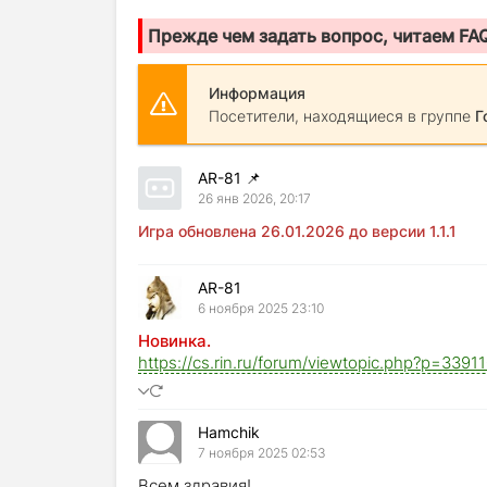
Прежде чем задать вопрос, читаем FA
Информация
Посетители, находящиеся в группе
Г
AR-81
📌
26 янв 2026, 20:17
Игра обновлена 26.01.2026 до версии 1.1.1
AR-81
6 ноября 2025 23:10
Новинка.
https://cs.rin.ru/forum/viewtopic.php?p=339
Hamchik
7 ноября 2025 02:53
Всем здравия!