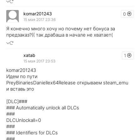
komar201243
0
15 мая 2017 23:36
Я конечно много хочу но почему нет бонуса за
предзаказ?(( так драбаша в начале не хватает(
xatab
1
15 мая 2017 23:53
komar201243
Идем по пути
PreyBinariesDaniellex64Release открываем steam_emu
и вставь это
[DLC]###
### Automatically unlock all DLCs
###
DLCUnlockall=0
###
### Identifiers for DLCs
###