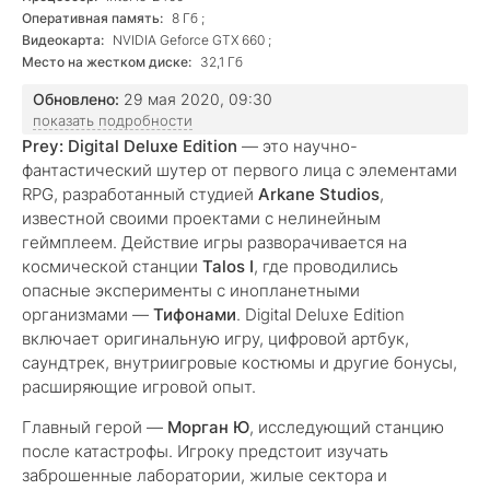
Оперативная память:
8 Гб ;
Видеокарта:
NVIDIA Geforce GTX 660 ;
Место на жестком диске:
32,1 Гб
Обновлено:
29 мая 2020, 09:30
показать подробности
Prey: Digital Deluxe Edition
— это научно-
фантастический шутер от первого лица с элементами
RPG, разработанный студией
Arkane Studios
,
известной своими проектами с нелинейным
геймплеем. Действие игры разворачивается на
космической станции
Talos I
, где проводились
опасные эксперименты с инопланетными
организмами —
Тифонами
. Digital Deluxe Edition
включает оригинальную игру, цифровой артбук,
саундтрек, внутриигровые костюмы и другие бонусы,
расширяющие игровой опыт.
Главный герой —
Морган Ю
, исследующий станцию
после катастрофы. Игроку предстоит изучать
заброшенные лаборатории, жилые сектора и