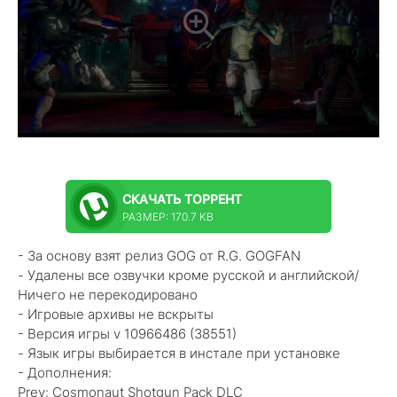
СКАЧАТЬ
ТОРРЕНТ
РАЗМЕР: 170.7 KB
- За основу взят релиз GOG от R.G. GOGFAN
- Удалены все озвучки кроме русской и английской/
Ничего не перекодировано
- Игровые архивы не вскрыты
- Версия игры v 10966486 (38551)
- Язык игры выбирается в инстале при установке
- Дополнения:
Prey: Cosmonaut Shotgun Pack DLC