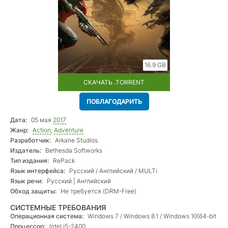
16.9 GB
СКАЧАТЬ .TORRENT
ПОБЛАГОДАРИТЬ
Дата:
05 мая
2017
Жанр:
Action
,
Adventure
Разработчик:
Arkane Studios
Издатель:
Bethesda Softworks
Тип издания:
RePack
Язык интерфейса:
Русский / Английский / MULTi
Язык речи:
Русский | Английский
Обход защиты:
Не требуется (DRM-Free)
СИСТЕМНЫЕ ТРЕБОВАНИЯ
Операционная система:
Windows 7 / Windows 8.1 / Windows 10(64-bit
versions);
Процессор:
Intel i5-2400