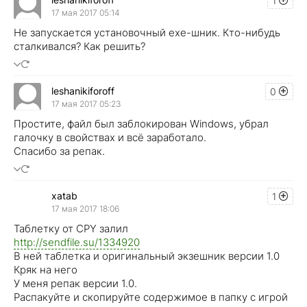
1
17 мая 2017 05:14
Не запускается установочный exe-шник. Кто-нибудь
сталкивался? Как решить?
leshanikiforoff
0
17 мая 2017 05:23
Простите, файл был заблокирован Windows, убрал
галочку в свойствах и всё заработало.
Спасибо за репак.
xatab
1
17 мая 2017 18:06
Таблетку от CPY залил
http://sendfile.su/1334920
В ней таблетка и оригинальный экзешник версии 1.0
Кряк на него
У меня репак версии 1.0.
Распакуйте и скопируйте содержимое в папку с игрой