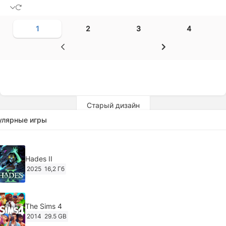
1
2
3
4
Старый дизайн
улярные игры
Hades II
2025
16,2 Гб
The Sims 4
2014
29.5 GB