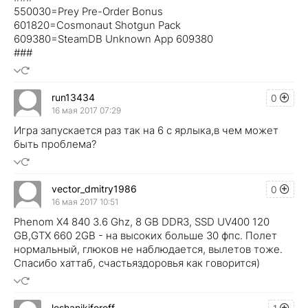
550030=Prey Pre-Order Bonus
601820=Cosmonaut Shotgun Pack
609380=SteamDB Unknown App 609380
###
run13434
0
16 мая 2017 07:29
Игра запускается раз так на 6 с ярлыка,в чем может
быть проблема?
vector_dmitry1986
0
16 мая 2017 10:51
Phenom X4 840 3.6 Ghz, 8 GB DDR3, SSD UV400 120
GB,GTX 660 2GB - на высоких больше 30 фпс. Полет
нормальный, глюков не наблюдается, вылетов тоже.
Спасибо хаттаб, счастьяздоровья как говорится)
leshanikiforoff