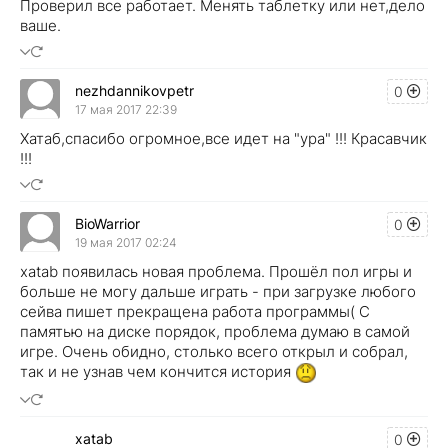
Проверил все работает. Менять таблетку или нет,дело
ваше.
nezhdannikovpetr
0
17 мая 2017 22:39
Хатаб,спасибо огромное,все идет на "ура" !!! Красавчик
!!!
BioWarrior
0
19 мая 2017 02:24
xatab появилась новая проблема. Прошёл пол игры и
больше не могу дальше играть - при загрузке любого
сейва пишет прекращена работа программы( С
памятью на диске порядок, проблема думаю в самой
игре. Очень обидно, столько всего открыл и собрал,
так и не узнав чем кончится история
xatab
0