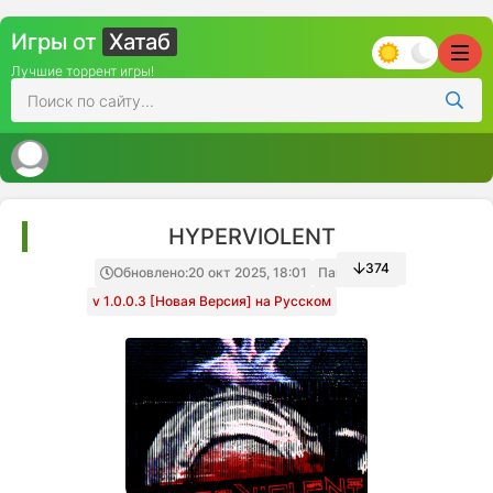
Игры от
Хатаб
Лучшие торрент игры!
HYPERVIOLENT
374
Обновлено:
20 окт 2025, 18:01
Папка игры
v 1.0.0.3 [Новая Версия] на Русском