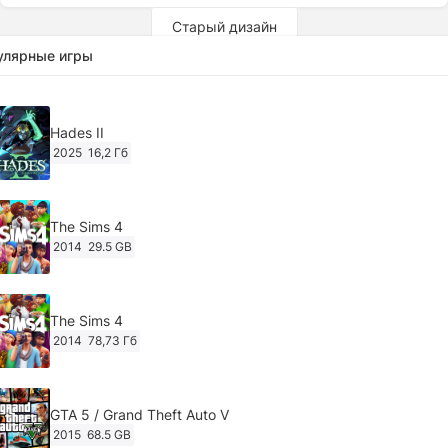
Старый дизайн
улярные игры
Hades II
2025
16,2 Гб
The Sims 4
2014
29.5 GB
The Sims 4
2014
78,73 Гб
GTA 5 / Grand Theft Auto V
2015
68.5 GB