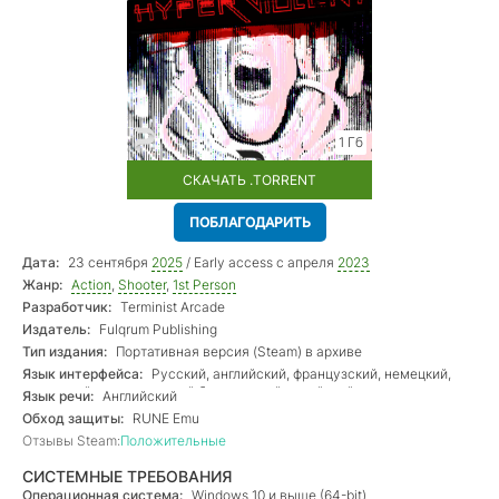
1 Гб
СКАЧАТЬ .TORRENT
ПОБЛАГОДАРИТЬ
Дата:
23 сентября
2025
/ Early access с апреля
2023
Жанр:
Action
,
Shooter
,
1st Person
Разработчик:
Terminist Arcade
Издатель:
Fulqrum Publishing
Тип издания:
Портативная версия (Steam) в архиве
Язык интерфейса:
Русский, английский, французский, немецкий,
испанский, португальский бразильский, китайский
Язык речи:
Английский
Обход защиты:
RUNE Emu
Отзывы Steam:
Положительные
СИСТЕМНЫЕ ТРЕБОВАНИЯ
Операционная система:
Windows 10 и выше (64-bit)