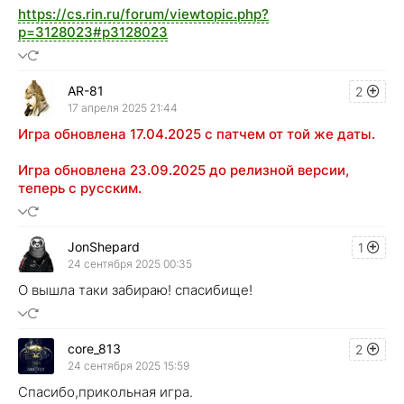
https://cs.rin.ru/forum/viewtopic.php?
p=3128023#p3128023
AR-81
2
17 апреля 2025 21:44
Игра обновлена 17.04.2025 с патчем от той же даты.
Игра обновлена 23.09.2025 до релизной версии,
теперь с русским.
JonShepard
1
24 сентября 2025 00:35
О вышла таки забираю! спасибище!
core_813
2
24 сентября 2025 15:59
Спасибо,прикольная игра.