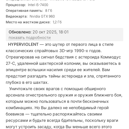
Процессор:
Intel i5-7400
Оперативная память:
8 Гб
Видеокарта:
Nvidia GTX 960
Место на жестком диске:
1,2 Гб
Обновлено:
20 окт 2025, 18:01
показать подробности
HYPERVIOLENT
— это шутер от первого лица в стиле
классических спрайтовых 3D-игр 1990-х годов.
Отреагировав на сигнал бедствия с астероида Коммодус
27-C, удаленной шахтерской колонии, вы оказываетесь в
эпицентре вспышки насилия среди ее жителей. Вам
предстоит разгадать тайны астероида и зла, спрятанного
глубоко в его шахтах.
Уничтожьте своих врагов с помощью обширного
арсенала огнестрельного оружия и оружия ближнего боя,
которым можно пользоваться в почти бесконечных
комбинациях. Но Вы далеко не непобедимый герой
боевиков — тщательно распоряжайтесь своими
ресурсами и будьте всегда бдительны, поскольку враги
могут устроить засаду, когда Вы меньше всего этого