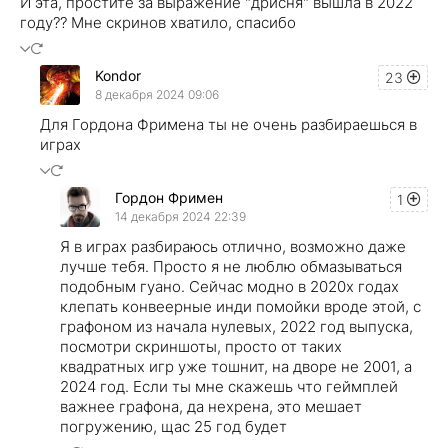
И эта, простите за выражение "дрисня" вышла в 2022
году?? Мне скринов хватило, спасибо
Kondor
23
8 декабря 2024 09:06
Для Гордона Фримена ты не очень разбираешься в
играх
Гордон Фримен
1
14 декабря 2024 22:39
Я в играх разбираюсь отлично, возможно даже
лучше тебя. Просто я не люблю обмазываться
подобным гуано. Сейчас модно в 2020х годах
клепать конвеерные инди помойки вроде этой, с
графоном из начала нулевых, 2022 год выпуска,
посмотри скриншоты, просто от таких
квадратных игр уже тошнит, на дворе не 2001, а
2024 год. Если ты мне скажешь что геймплей
важнее графона, да нехрена, это мешает
погружению, щас 25 год будет