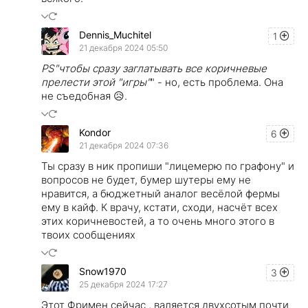
Dennis_Muchitel
1
21 декабря 2024 05:50
PS"чтобы сразу заглатывать все коричневые
прелести этой "игры"
" - но, есть проблема. Она
не съедобная 😥.
Kondor
6
21 декабря 2024 07:36
Ты сразу в ник пропиши "лицемерю по графону" и
вопросов не будет, бумер шутеры ему не
нравится, а бюджетный аналог весёлой фермы
ему в кайф. К врачу, кстати, сходи, насчёт всех
этих коричневостей, а то очень много этого в
твоих сообщениях
Snow1970
3
25 декабря 2024 17:27
Этот Фримен сейчас , валяется двухсотым почти