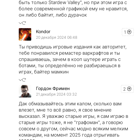
быть только Stardew Valley", но при этом игра с
более современной графикой ему не нравится,
он либо байтит, либо дурачок
Kondor
1
20 декабря 2024 06:48
Ты приводишь игровые издания как авторитет,
тебе понравился ремастер варкрафтов и ты
спрашиваешь, зачем в кооп шутере играть с
ботами, ты определённо не разбираешься в
играх, байтер мамкин
Гордон Фримен
2
21 декабря 2024 03:32
Дак обмазывайтесь этим калом, сколько вам
влезет, мне то всё равно, я свое мнение
высказал. Я уважаю старые игры, я сам играю в
старые игры тоже, я не "графоман", а говорю
совсем о другом, сейчас модно всяким мелким
командам, на момент 2025 года отрыгивать