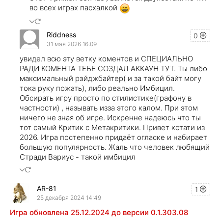
во всех играх пасхалкой
Riddness
0
31 мая 2026 16:09
увидел всю эту ветку коментов и СПЕЦИАЛЬНО
РАДИ КОМЕНТА ТЕБЕ СОЗДАЛ АККАУН ТУТ. Ты либо
максимальный рэйджбайтер( и за такой байт могу
тока руку пожать), либо реально Имбицил.
Обсирать игру просто по стилистике(графону в
частности) , называть изза этого калом. При этом
ничего не зная об игре. Искренне надеюсь что ты
тот самый Критик с Метакритики. Привет кстати из
2026. Игра постепенно придаёт огласке и набирает
большую популярность. Жаль что человек любящий
Стради Вариус - такой имбицил
AR-81
1
25 декабря 2024 14:49
Игра обновлена 25.12.2024 до версии 0.1.303.08