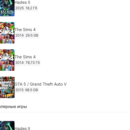
Hades II
2025
16,2 Гб
The Sims 4
2014
29.5 GB
The Sims 4
2014
78,73 Гб
GTA 5 / Grand Theft Auto V
2015
68.5 GB
улярные игры
Ghost of Tsushima: Director's Cut v.1053.8.1023.1614
[RePack Decepticon] (2024)
2024
38.5 gb
Hades II