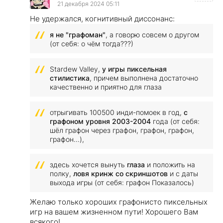
21 декабря 2024 05:11
Не удержался, когнитивный диссонанс:
я не "графоман"
, а говорю совсем о другом
(от себя: о чём тогда???)
Stardew Valley,
у игры пиксельная
стилистик
а
, причем выполнена достаточно
качественно и приятно для глаза
отрыгивать 100500 инди-помоек в год,
с
графоном уровня 2003-2004
года (от себя:
шёл графон через графон, графон, графон,
графон...),
здесь хочется вынуть
глаза
и положить на
полку,
ловя кринж со скриншотов
и с даты
выхода игры (от себя: графон Показалось)
Желаю только хороших графонисто пиксельных
игр на вашем жизненном пути! Хорошего Вам
всякого!