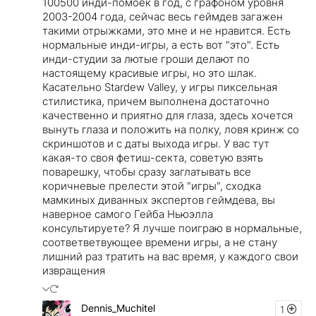
100500 инди-помоек в год, с графоном уровня
2003-2004 года, сейчас весь геймдев загажен
такими отрыжками, это мне и не нравится. Есть
нормальные инди-игры, а есть вот "это". Есть
инди-студии за лютые гроши делают по
настоящему красивые игры, но это шлак.
Касательно Stardew Valley, у игры пиксельная
стилистика, причем выполнена достаточно
качественно и приятно для глаза, здесь хочется
вынуть глаза и положить на полку, ловя кринж со
скриншотов и с даты выхода игры. У вас тут
какая-то своя фетиш-секта, советую взять
поварешку, чтобы сразу заглатывать все
коричневые прелести этой "игры", сходка
мамкиных диванных экспертов геймдева, вы
наверное самого Гейба Ньюэлла
консультируете? Я лучше поиграю в нормальные,
соответветвующее времени игры, а не стану
лишний раз тратить на вас время, у каждого свои
извращения
Dennis_Muchitel
1