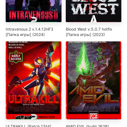
Intravenous 2 v.1.4.12HF3
Blood West v.5.0.7 hotfix
[Папка игры] (2024)
[Папка игры] (2023)
ULTRAKILL (Patch 17d4)
AMID EVIL (build 2628)