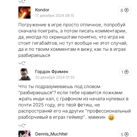
Kondor
8
17 декабря 2024 08:15
Погружение в игре просто отличное, попробуй
сначала поиграть, а потом писать комментарии,
да, иногда по скриншотам понятно, что игра не
стоит гигабайтов, но тут вообще не этот случай,
да и по твоим комментам я вижу, как ты в играх
разбираешься
Гордон Фримен
1
20 декабря 2024 01:55
Что ты подразумеваешь под словом
"разбираешься"? если тебе нравится ложками
жрать инди-кал, с графоном из начала нулевых в
почти 2025 году, это твой фетиш, не
распространяй его на других "профессиональный
разборчивый в играх геймер".. мамкин
Dennis_Muchitel
5