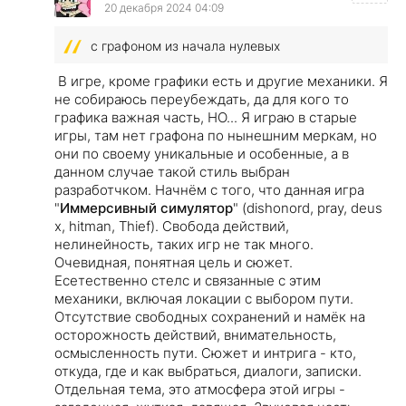
20 декабря 2024 04:09
с графоном из начала нулевых
В игре, кроме графики есть и другие механики. Я
не собираюсь переубеждать, да для кого то
графика важная часть, НО... Я играю в старые
игры, там нет графона по нынешним меркам, но
они по своему уникальные и особенные, а в
данном случае такой стиль выбран
разработчком. Начнём с того, что данная игра
"
Иммерсивный симулятор
" (dishonord, pray, deus
x, hitman, Thief). Свобода действий,
нелинейность, таких игр не так много.
Очевидная, понятная цель и сюжет.
Есетественно стелс и связанные с этим
механики, включая локации с выбором пути.
Отсутствие свободных сохранений и намёк на
осторожность действий, внимательность,
осмысленность пути. Сюжет и интрига - кто,
откуда, где и как выбраться, диалоги, записки.
Отдельная тема, это атмосфера этой игры -