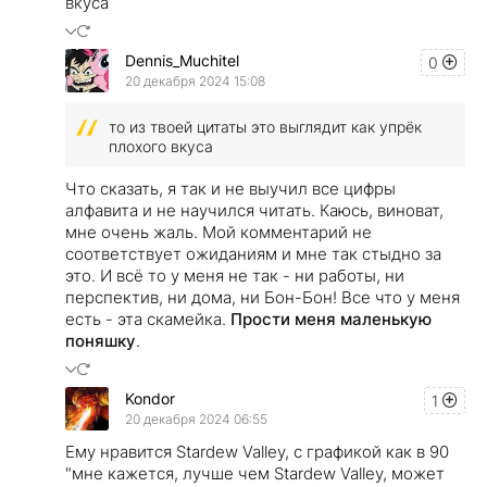
вкуса
Dennis_Muchitel
0
20 декабря 2024 15:08
то из твоей цитаты это выглядит как упрёк
плохого вкуса
Что сказать, я так и не выучил все цифры
алфавита и не научился читать. Каюсь, виноват,
мне очень жаль. Мой комментарий не
соответствует ожиданиям и мне так стыдно за
это. И всё то у меня не так - ни работы, ни
перспектив, ни дома, ни Бон-Бон! Все что у меня
есть - эта скамейка.
Прости меня маленькую
поняшку
.
Kondor
1
20 декабря 2024 06:55
Ему нравится Stardew Valley, с графикой как в 90
"мне кажется, лучше чем Stardew Valley, может