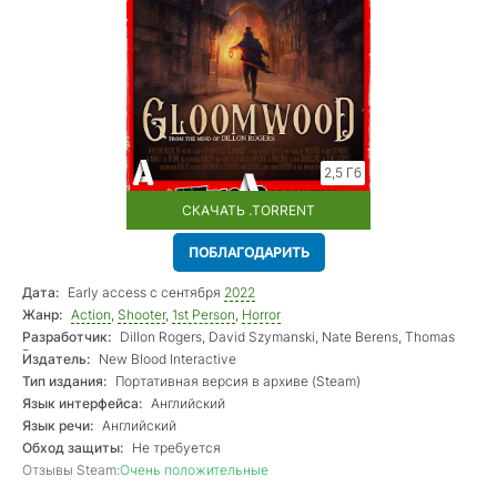
2,5 Гб
СКАЧАТЬ .TORRENT
ПОБЛАГОДАРИТЬ
Дата:
Early access с сентября
2022
Жанр:
Action
,
Shooter
,
1st Person
,
Horror
Разработчик:
Dillon Rogers, David Szymanski, Nate Berens, Thomas
Porta
Издатель:
New Blood Interactive
Тип издания:
Портативная версия в архиве (Steam)
Язык интерфейса:
Английский
Язык речи:
Английский
Обход защиты:
Не требуется
Отзывы Steam:
Очень положительные