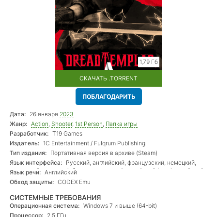
1,79 Гб
СКАЧАТЬ .TORRENT
ПОБЛАГОДАРИТЬ
Дата:
26 января
2023
Жанр:
Action
,
Shooter
,
1st Person
,
Папка игры
Разработчик:
T19 Games
Издатель:
1C Entertainment / Fulqrum Publishing
Тип издания:
Портативная версия в архиве (Steam)
Язык интерфейса:
Русский, английский, французский, немецкий,
испанский, японский, бр. португальский, китайский (упр.), китайский
Язык речи:
Английский
(трад.)
Обход защиты:
CODEX Emu
СИСТЕМНЫЕ ТРЕБОВАНИЯ
Операционная система:
Windows 7 и выше (64-bit)
Процессор:
2,5 ГГц