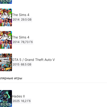
The Sims 4
2014
29.5 GB
The Sims 4
2014
78,73 Гб
GTA 5 / Grand Theft Auto V
2015
68.5 GB
улярные игры
Ghost of Tsushima: Director's Cut v.1053.8.1023.1614
[RePack Decepticon] (2024)
2024
38.5 gb
Hades II
2025
16,2 Гб
Cyberpunk 2077