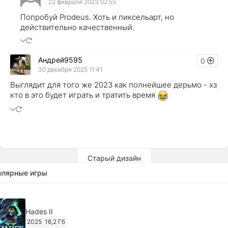
22 февраля 2023 02:55
Попробуй Prodeus. Хоть и пиксельарт, но
действительно качественный.
Андрей9595
0
30 декабря 2025 11:41
Выглядит для того же 2023 как полнейшее дерьмо - хз
кто в это будет играть и тратить время
Старый дизайн
улярные игры
Hades II
2025
16,2 Гб