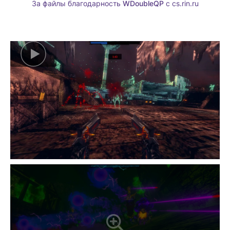
За файлы благодарность
WDoubleQP
c cs.rin.ru