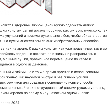
тановится здоровье. Любой ценой нужно сдержать натиск
шим услугам целый арсенал оружия, как футуристического, та
ма улучшений и приемы рукопашного боя, чтобы сбивать врагов
 рвать на куски множеством самых изобретательных способов.
ватках на арене. К вашим услугам как уже привычные, так и со
райтесь подольше оставаться в живых и расправьтесь с
и, мощные пушки, правильное перемещение по карте и
щаться в одного из демонов.
ный и гибкий, но в то же время простой в использовании
бой желающий научится быстро и без лишних усилий
овых режимов или создавать совершенно новые способы
ремени испытайте сконструированный своими руками уровень,
сячам игроков по всему миру нажатием одной кнопки.
 апреля 2024