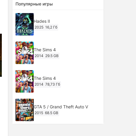
Популярные игры
Hades II
2025
16,2 Гб
The Sims 4
2014
29.5 GB
The Sims 4
2014
78,73 Гб
GTA 5 / Grand Theft Auto V
2015
68.5 GB
Ghost of Tsushima: Director's Cut