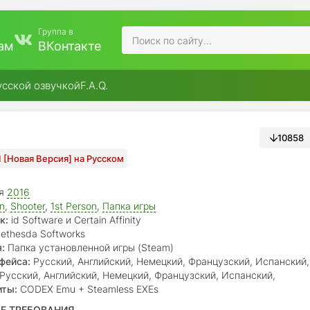
Группа в
ам
ВКонтакте
усской озвучкой
F.A.Q.
10858
1 [Новая Версия] на Русском
ая
2016
on
,
Shooter
,
1st Person
,
Папка игры
к:
id Software и Certain Affinity
ethesda Softworks
:
Папка установленной игры (Steam)
фейса:
Русский, Английский, Немецкий, Французский, Испанский,
й, Португальский бразильский, Польский, Японский, Китайский
Русский, Английский, Немецкий, Французский, Испанский,
й, Португальский бразильский, Польский, Японский
иты:
CODEX Emu + Steamless EXEs
Е ТРЕБОВАНИЯ