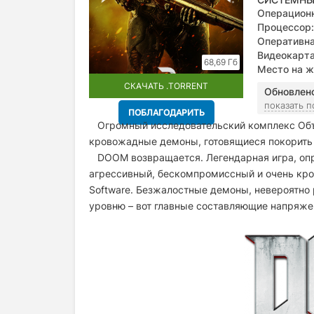
Операционн
Процессор:
Оперативна
Видеокарта
68,69 Гб
Место на ж
СКАЧАТЬ .TORRENT
Обновлен
показать 
ПОБЛАГОДАРИТЬ
Огромный исследовательский комплекс Объ
кровожадные демоны, готовящиеся покорить н
DOOM возвращается. Легендарная игра, опре
агрессивный, бескомпромиссный и очень кро
Software. Безжалостные демоны, невероятно
уровню – вот главные составляющие напря