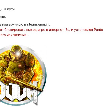
ы в пути.
xe.
e
или вручную в
steam_emu.ini.
вет блокировать выход игр
е
в интернет.
Если
установлен Punto
в его исключения.