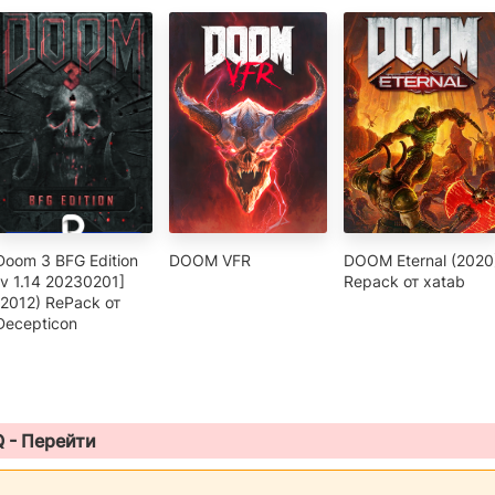
Doom 3 BFG Edition
DOOM VFR
DOOM Eternal (2020
[v 1.14 20230201]
Repack от xatab
(2012) RePack от
Decepticon
Q -
Перейти