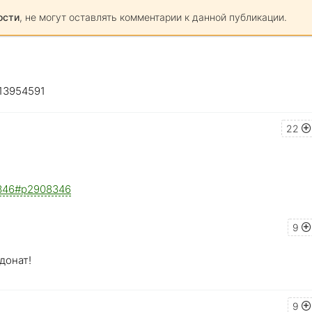
ости
, не могут оставлять комментарии к данной публикации.
 13954591
22
08346#p2908346
9
донат!
9