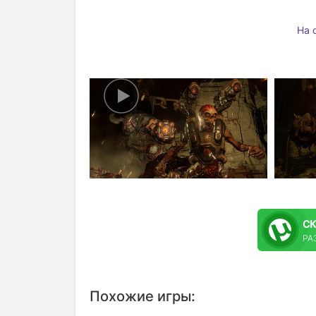
На 
С
РА
Похожие игры: