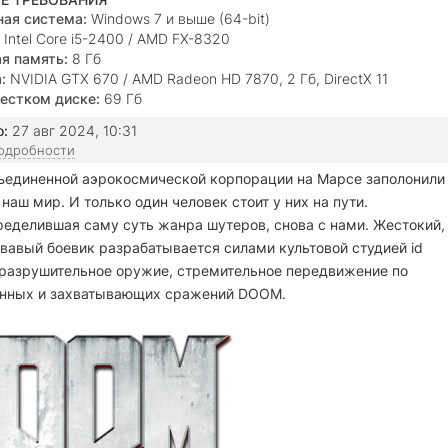
ая система:
Windows 7 и выше (64-bit)
Intel Core i5-2400 / AMD FX-8320
я память:
8 Гб
:
NVIDIA GTX 670 / AMD Radeon HD 7870, 2 Гб, DirectX 11
естком диске:
69 Гб
о:
27 авг 2024, 10:31
подробности
единенной аэрокосмической корпорации на Марсе заполонили
аш мир. И только один человек стоит у них на пути.
делившая саму суть жанра шутеров, снова с нами. Жестокий,
вавый боевик разрабатывается силами культовой студией id
 разрушительное оружие, стремительное передвижение по
женных и захватывающих сражений DOOM.