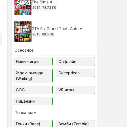
The Sims 4
2014
78,73 Гб
GTA 5 / Grand Theft Auto V
2015
68.5 GB
Основное
Ghost of Tsushima: Director's Cut
v.1053.8.1023.1614 [RePack
Новые игры
Оффлайн
Decepticon] (2024)
2024
38.5 gb
Ждем выхода
Decepticon
(Waiting)
Cyberpunk 2077
2020
49.4 GB
GOG
VR игры
Лицензии
Ghost of Tsushima: Director's Cut
v.1053.9.0623.1807 [Папка
По жанрам
игры] (2020-2024)
2020-2024
68,09 Гб
Гонки (Race)
Зомби (Zombie)