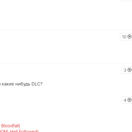
10
3
 какие нибудь DLC?
4
Bloodfall)
OM: Hell Followed)