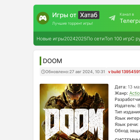
Игры от
Хатаб
Канал в
Телегр
Лучшие торрент игры!
Новые игры
2024
2025
По сети
Топ 100 игр
С р
DOOM
Обновлено:
27 авг 2024, 10:31
v build 1395459
Дата:
13 м
Жанр:
Acti
Разработчи
Издатель:
B
Тип издания
Язык интер
Итальянски
Язык речи:
Итальянски
Обход защ
СИСТЕМНЫ