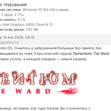
Е ТРЕБОВАНИЯ
ая система:
Windows 10 (64-bit) и выше
2 ядра, 2 ГГц
я память:
4 Гб
:
Intel Graphics 4400, DirectX 12
естком диске:
700 Мб
о:
15 янв 2026, 08:19
подробности
do DS. Очнитесь в заброшенной больнице без памяти, без
ающимися во тьме. Классический хоррор
Dementium: The Ward
новую угрозу, а каждый коридор — новый кошмар.
нице, не помня, как туда попали, Вы столкнетесь с