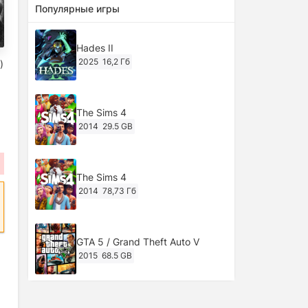
Популярные игры
Hades II
2025
16,2 Гб
)
The Sims 4
2014
29.5 GB
The Sims 4
2014
78,73 Гб
GTA 5 / Grand Theft Auto V
2015
68.5 GB
Ghost of Tsushima: Director's Cut