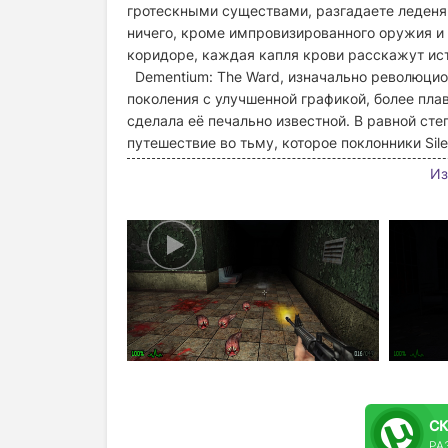
гротескными существами, разгадаете леденящ
ничего, кроме импровизированного оружия и
коридоре, каждая капля крови расскажут ист
Dementium: The Ward, изначально революцион
поколения с улучшенной графикой, более пл
сделала её печально известной. В равной ст
путешествие во тьму, которое поклонники Silen
Из
С
РА