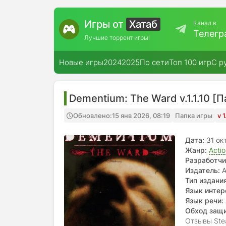
Игры от
Хатаб
Канал в
Телегр
Лучшие торрент игры!
Новые игры
2024
2025
По сети
Топ 100 игр
С р
Dementium: The Ward v.1.1.10 [
Обновлено:
15 янв 2026, 08:19
Папка игры
v 
Дата:
31 ок
Жанр:
Acti
Разработчи
Издатель:
A
Тип издания
Язык интер
испанский
Язык речи:
Обход защ
Отзывы Ste