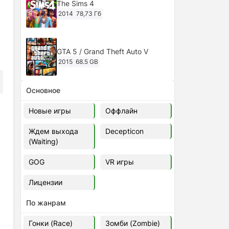
The Sims 4
2014
78,73 Гб
GTA 5 / Grand Theft Auto V
2015
68.5 GB
Основное
Ghost of Tsushima: Director's Cut
v.1053.8.1023.1614 [RePack
Новые игры
Оффлайн
Decepticon] (2024)
2024
38.5 gb
Ждем выхода
Decepticon
(Waiting)
Cyberpunk 2077
2020
49.4 GB
GOG
VR игры
Лицензии
Ghost of Tsushima: Director's Cut
v.1053.9.0623.1807 [Папка
По жанрам
игры] (2020-2024)
2020-2024
68,09 Гб
Гонки (Race)
Зомби (Zombie)