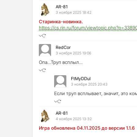
AR-81
3 ноября 2025 18:42
Старинка-новинка.
https://cs.rin.ru/forum/viewtopic.php?p=33
RedCor
3 ноября 2025 19:06
Опа...Труп всплыл...
FtMyDDul
3 ноября 2025 20:43
Если труп всплывает, значит, это к
AR-81
4 ноября 2025 13:32
Игра обновлена 04.11.2025 до версии 1.1.6