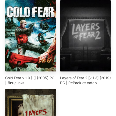
Cold Fear v.1.0 [L] (2005) PC
Layers of Fear 2 [v.1.3] (2019)
| Лицензия
PC | RePack от xatab