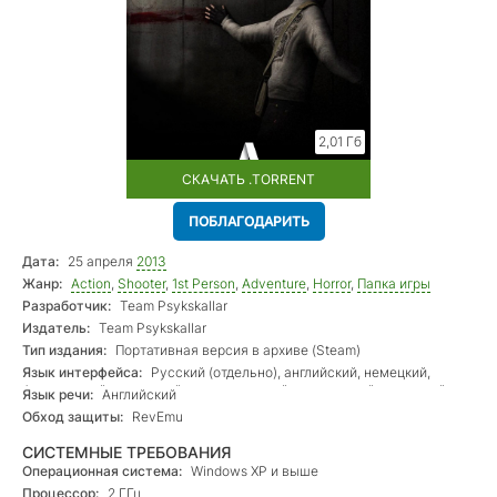
2,01 Гб
СКАЧАТЬ .TORRENT
ПОБЛАГОДАРИТЬ
Дата:
25 апреля
2013
Жанр:
Action
,
Shooter
,
1st Person
,
Adventure
,
Horror
,
Папка игры
Разработчик:
Team Psykskallar
Издатель:
Team Psykskallar
Тип издания:
Портативная версия в архиве (Steam)
Язык интерфейса:
Русский (отдельно), английский, немецкий,
французский, испанский, нидерландский, норвежский, шведский
Язык речи:
Английский
Обход защиты:
RevEmu
СИСТЕМНЫЕ ТРЕБОВАНИЯ
Операционная система:
Windows XP и выше
Процессор:
2 ГГц