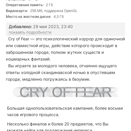
Оперативная память:
2 Гб
Видеокарта:
256 Мб, поддержка OpenGL
Место на жестком диске:
4,5 Гб
Добавлено:
29 мая 2023, 23:40
показать подробности
Cry
of
Fear
— это психологический
хоррор
для одиночной
или совместной игры, действие которого происходит в
заброшенном городе, полном жутких существ и
кошмарных фантазий.
Вы играете за молодого человека, отчаянно ищущего
ответы холодной скандинавской ночью в опустевшем
городе, медленно погружаясь в безумие.
Большая однопользовательская кампания, более восьми
часов игрового процесса.
Несколько финалов и более 20 предметов, что Вы
можете найти для поддержания интереса.