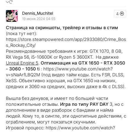
Dennis_Muchitel
4
19 июня 2024 04:55
Страница на скриншоты, трейлер и отзывы в стим
(пока тут нет):
https://store.steampowered.com/app/2933080/Crime_Bos
s_Rockay_City/
Рекомендованные требования к игре: GTX 1070, 8 GB,
RX Vega 56, i5-10600K or Ryzen 5 3600XT. На движке
Unreal Engine 5
.
Оптимизация на GTX 1650 - RTX 3050
- 3060 - 1050 t
i : https://www.youtube.com/watch?
v=sNaArfLBQ2M (под видео тайм коды. Есть FSR, DLSS,
XeSS. Объективно хорошая, на GTX 1650 на низких,
средних и 3060 на средних, высоких даже в 4k с DLSS).
Вышла без денувов, и имеет по большей части
положительные отзывы.
Игра по типу PAY DAY
3, но с
дополнением в виде разборок с бандами и найма
людей. Кому то, в сингле, эти однотипные действиям, с
ограблением, могут покзаться скучными.
Игровой процесс: https://www.youtube.com/watch?