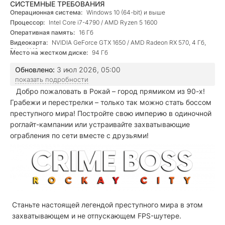
СИСТЕМНЫЕ ТРЕБОВАНИЯ
Операционная система:
Windows 10 (64-bit) и выше
Процессор:
Intel Core i7-4790 / AMD Ryzen 5 1600
Оперативная память:
16 Гб
Видеокарта:
NVIDIA GeForce GTX 1650 / AMD Radeon RX 570, 4 Гб,
DirectX 12
Место на жестком диске:
94 Гб
Обновлено:
3 июл 2026, 05:00
показать подробности
Добро пожаловать в Рокай – город прямиком из 90-х!
Грабежи и перестрелки – только так можно стать боссом
преступного мира! Постройте свою империю в одиночной
роглайт-кампании или устраивайте захватывающие
ограбления по сети вместе с друзьями!
Станьте настоящей легендой преступного мира в этом
захватывающем и не отпускающем FPS-шутере.