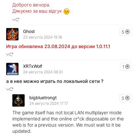
Доброго вечора.
Дякуємо за ваш відгук
Ghost
5
23 августа 2024 15:18
Игра обновлена 23.08.2024 до версии 1.0.11.1
XRTxWolf
1
24 августа 2024 06:31
а в нее можно играть по локальной сети ?
bigbluetrongt
5
24 августа 2024 17:17
The game itself has not local LAN multiplayer mode
implemented and the online cr^ck disposable on the
web is for a previous version. We must wait to it be
updated.