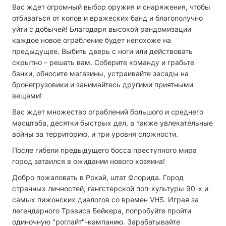
Вас ждет огромный выбор оружия и снаряжения, чтобы
отбиваться от копов и вражеских банд и благополучно
уйти с добычей! Благодаря высокой рандомизации
каждое новое ограбление будет непохоже на
предыдущее. Выбить дверь с ноги или действовать
скрытно – решать вам. Соберите команду и грабьте
банки, обносите магазины, устраивайте засады на
бронегрузовики и занимайтесь другими приятными
вещами!
Вас ждет множество ограблений большого и среднего
масштаба, десятки быстрых дел, а также увлекательные
войны за территорию, и три уровня сложности.
После гибели предыдущего босса преступного мира
город затаился в ожидании нового хозяина!
Добро пожаловать в Рокай, штат Флорида. Город
странных личностей, гангстерской поп-культуры 90-х и
самых пижонских диалогов со времен VHS. Играя за
легендарного Трэвиса Бейкера, попробуйте пройти
одиночную "роглайт"-кампанию. Зарабатывайте