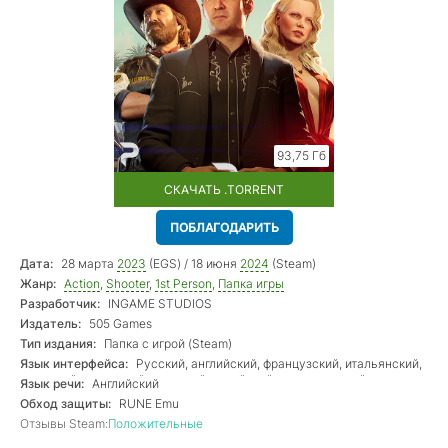
93,75 Гб
СКАЧАТЬ .TORRENT
ПОБЛАГОДАРИТЬ
Дата:
28 марта
2023
(EGS) / 18 июня
2024
(Steam)
Жанр:
Action
,
Shooter
,
1st Person
,
Папка игры
Разработчик:
INGAME STUDIOS
Издатель:
505 Games
Тип издания:
Папка с игрой (Steam)
Язык интерфейса:
Русский, английский, французский, итальянский,
немецкий, испанский, японский, корейский, португальский,
Язык речи:
Английский
китайский
Обход защиты:
RUNE Emu
Отзывы Steam:
Положительные