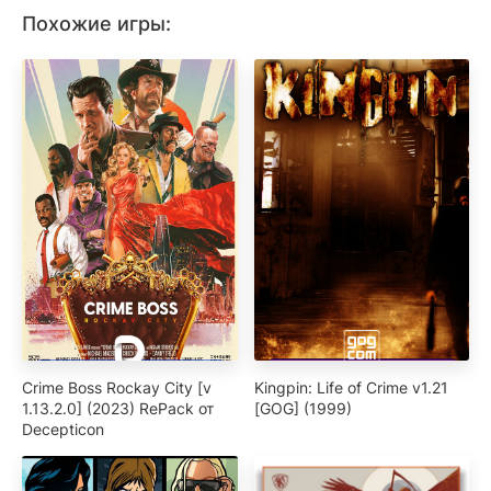
Похожие игры:
Crime Boss Rockay City [v
Kingpin: Life of Crime v1.21
1.13.2.0] (2023) RePack от
[GOG] (1999)
Decepticon