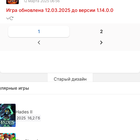
12 марта 2025 06:56
Игра обновлена 12.03.2025 до версии 1.14.0.0
1
2
Старый дизайн
улярные игры
Hades II
2025
16,2 Гб