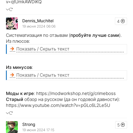
v=qtUmkAWDiKQ
Dennis_Muchitel
4
19 июня 2024 06:06
Систематизация по отзывам (
пробуйте лучше сами
).
Из плюсов:
Показать / Скрыть текст
Из минусов
:
Показать / Скрыть текст
Моды
к игре
: https://modworkshop.net/g/crimeboss
Старый
обзор на русском (да он годовой давности):
https://www.youtube.com/watch?v=pGLc6L2Le5U
Strong
5
19 июня 2024 17:15