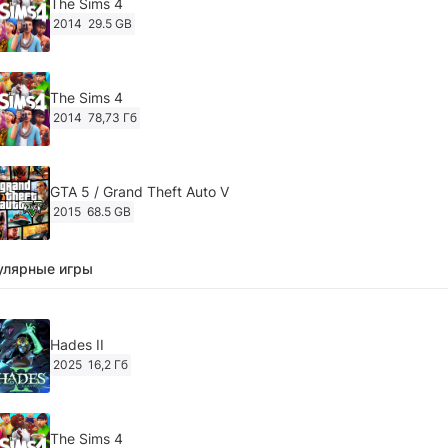
The Sims 4
2014
29.5 GB
The Sims 4
2014
78,73 Гб
GTA 5 / Grand Theft Auto V
2015
68.5 GB
улярные игры
Ghost of Tsushima: Director's Cut v.1053.8.1023.1614
[RePack Decepticon] (2024)
2024
38.5 gb
Hades II
2025
16,2 Гб
Cyberpunk 2077
2020
49.4 GB
The Sims 4