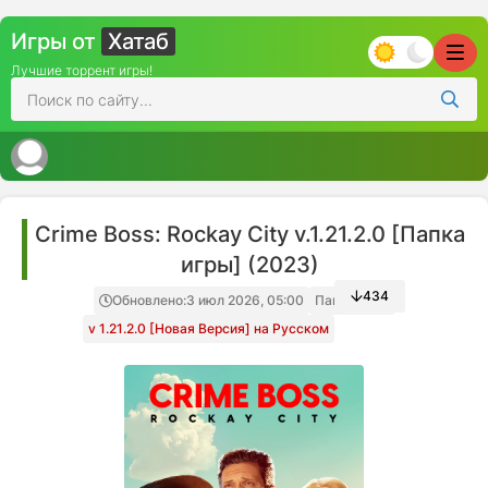
Игры от
Хатаб
Лучшие торрент игры!
Crime Boss: Rockay City v.1.21.2.0 [Папка
игры] (2023)
434
Обновлено:
3 июл 2026, 05:00
Папка игры
v 1.21.2.0 [Новая Версия] на Русском