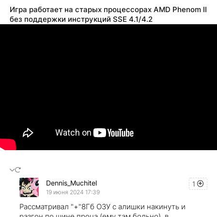
Игра работает на старых процессорах AMD Phenom II
без поддержки инструкций SSE 4.1/4.2
Dennis_Muchitel
1
19 июня 2024 17:39
Рассматривал "+"8Гб ОЗУ с алишки накинуть и
разгон по шине проца (ему там больно), в