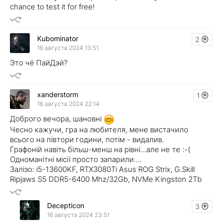
chance to test it for free!
Kubominator
2
16 августа 2024 13:51
Это чё ПайДэй?
xanderstorm
1
16 августа 2024 22:14
Доброго вечора, шановні
Чесно кажучи, гра на любителя, мене вистачило
всього на півтори години, потім - видалив.
Графоній навіть більш-менш на рівні...але не те :-(
Одноманітні місії просто запарили....
Залізо: i5-13600KF, RTX3080Ti Asus ROG Strix, G.Skill
Ripjaws S5 DDR5-6400 Mhz/32Gb, NVMe Kingston 2Tb
Decepticon
3
16 августа 2024 23:51