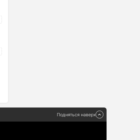
V Rising
2024
3.4 gb
Подняться наверх