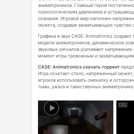
аниматроников. Главный герой постепенно
психологическим давлением и устрашающи
сознания. Игровой мир наполнен напряже
сюжета, создавая захватывающее чувство 
Графика и звук CASE: Animatronics созда
модели аниматроников, динамическое осве
звуковых сигналов усиливают напряжение 
момент игры тревожным и захватывающим,
CASE: Animatronics скачать торрент
предл
Игра сочетает стелс, напряжённый сюжет,
игроков использовать смекалку и осторож
тьмы, ужаса и таинственных аниматроников