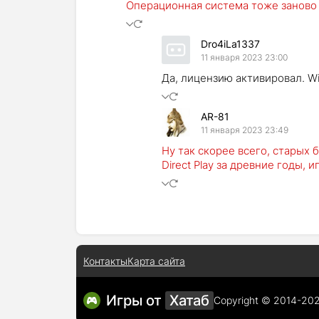
Операционная система тоже заново
Dro4iLa1337
11 января 2023 23:00
Да, лицензию активировал. Wi
AR-81
11 января 2023 23:49
Ну так скорее всего, старых б
Direct Play за древние годы, и
Контакты
Карта сайта
Игры от
Хатаб
Copyright © 2014-20