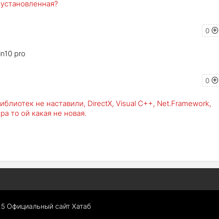
 установленная?
0
n10 pro
0
иблиотек не наставили, DirectX, Visual C++, Net.Framework,
гра то ой какая не новая.
25 Официальный сайт Хатаб