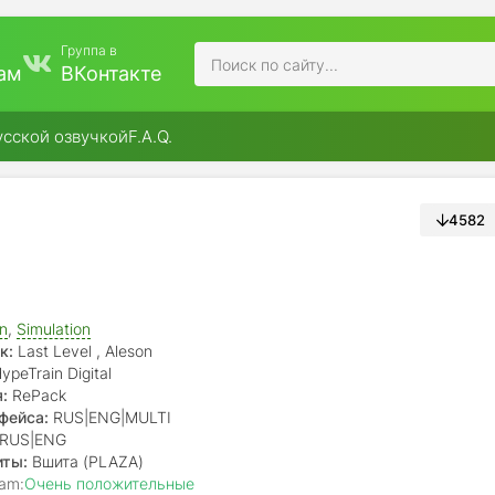
Группа в
ам
ВКонтакте
усской озвучкой
F.A.Q.
4582
on
,
Simulation
к:
Last Level , Aleson
ypeTrain Digital
:
RePack
фейса:
RUS|ENG|MULTI
RUS|ENG
иты:
Вшита (PLAZA)
am:
Очень положительные