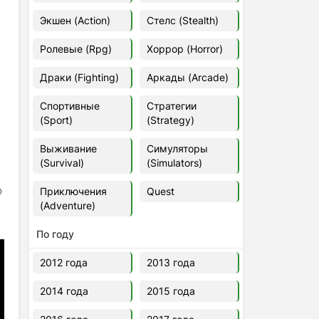
Euro Truck Simulator 2 v.1.60.1.7s
Экшен (Action)
Стелс (Stealth)
[Папка игры] (2012)
2012
37,77 Гб
Ролевые (Rpg)
Хоррор (Horror)
Драки (Fighting)
Аркады (Arcade)
Forza Horizon 5 v.688.044
[Папка игры] (2021)
Спортивные
Стратегии
2021
176,66 Гб
(Sport)
(Strategy)
Выживание
Симуляторы
V Rising
(Survival)
(Simulators)
2024
3.4 gb
р
Приключения
Quest
(Adventure)
По году
2012 года
2013 года
2014 года
2015 года