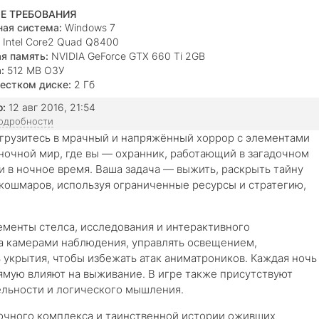
Е ТРЕБОВАНИЯ
ая система:
Windows 7
Intel Core2 Quad Q8400
я память:
NVIDIA GeForce GTX 660 Ti 2GB
:
512 MB ОЗУ
естком диске:
2 Гб
о:
12 авг 2016, 21:54
подробности
огрузитесь в мрачный и напряжённый хоррор с элементами
 ночной мир, где вы — охранник, работающий в загадочном
в ночное время. Ваша задача — выжить, раскрыть тайну
кошмаров, используя ограниченные ресурсы и стратегию,
менты стелса, исследования и интерактивного
а камерами наблюдения, управлять освещением,
 укрытия, чтобы избежать атак аниматроников. Каждая ночь
ямую влияют на выживание. В игре также присутствуют
ельности и логического мышления.
дочного комплекса и таинственной истории оживших