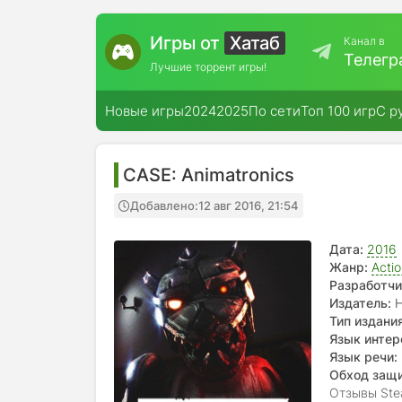
Игры от
Хатаб
Канал в
Телегр
Лучшие торрент игры!
Новые игры
2024
2025
По сети
Топ 100 игр
С р
CASE: Animatronics
Добавлено:
12 авг 2016, 21:54
Дата:
2016
Жанр:
Acti
Разработчи
Издатель:
H
Тип издания
Язык интер
Язык речи:
Обход защ
Отзывы Ste