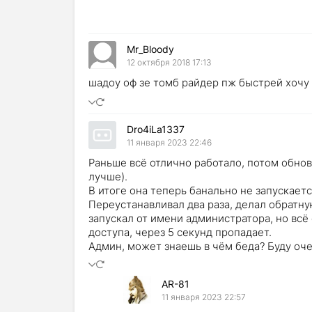
Mr_Bloody
12 октября 2018 17:13
шадоу оф зе томб райдер пж быстрей хочу
Dro4iLa1337
11 января 2023 22:46
Раньше всё отлично работало, потом обнов
лучше).
В итоге она теперь банально не запускаетс
Переустанавливал два раза, делал обратн
запускал от имени администратора, но всё
доступа, через 5 секунд пропадает.
Админ, может знаешь в чём беда? Буду оч
AR-81
11 января 2023 22:57