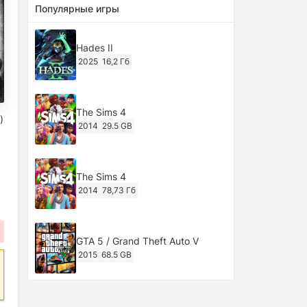
Популярные игры
Hades II
2025
16,2 Гб
The Sims 4
)
2014
29.5 GB
The Sims 4
2014
78,73 Гб
GTA 5 / Grand Theft Auto V
2015
68.5 GB
Ghost of Tsushima: Director's Cut