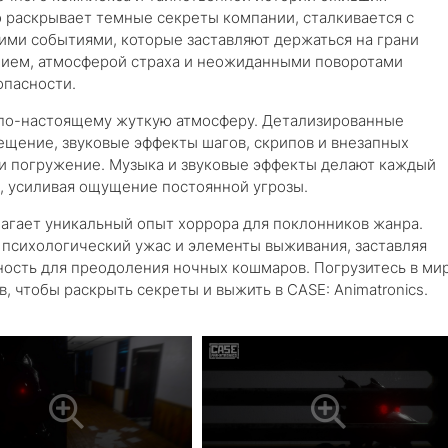
 раскрывает темные секреты компании, сталкивается с
ми событиями, которые заставляют держаться на грани
нием, атмосферой страха и неожиданными поворотами
опасности.
ют по-настоящему жуткую атмосферу. Детализированные
щение, звуковые эффекты шагов, скрипов и внезапных
и погружение. Музыка и звуковые эффекты делают каждый
 усиливая ощущение постоянной угрозы.
агает уникальный опыт хоррора для поклонников жанра.
 психологический ужас и элементы выживания, заставляя
ность для преодоления ночных кошмаров. Погрузитесь в ми
, чтобы раскрыть секреты и выжить в CASE: Animatronics.