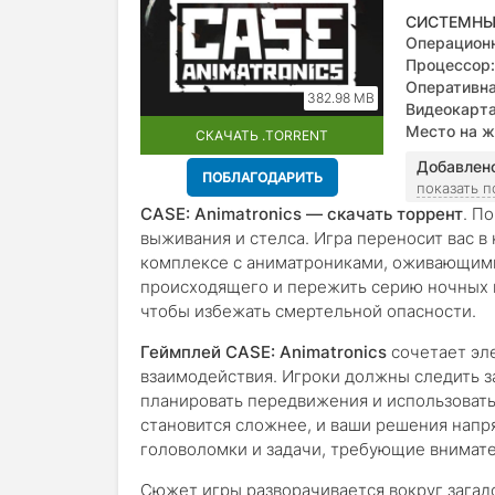
СИСТЕМНЫ
Операционн
Процессор:
Оперативна
382.98 MB
Видеокарта
Место на ж
СКАЧАТЬ .TORRENT
Добавлен
ПОБЛАГОДАРИТЬ
показать 
CASE: Animatronics — скачать торрент
. П
выживания и стелса. Игра переносит вас в
комплексе с аниматрониками, оживающими 
происходящего и пережить серию ночных 
чтобы избежать смертельной опасности.
Геймплей CASE: Animatronics
сочетает эле
взаимодействия. Игроки должны следить з
планировать передвижения и использовать
становится сложнее, и ваши решения напр
головоломки и задачи, требующие внимат
Сюжет игры разворачивается вокруг зага