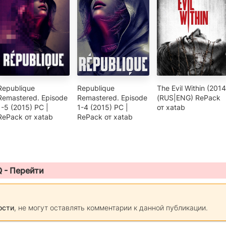
Republique
Republique
The Evil Within (2014
Remastered. Episode
Remastered. Episode
(RUS|ENG) RePack
1-5 (2015) PC |
1-4 (2015) PC |
от xatab
RePack от xatab
RePack от xatab
Q -
Перейти
ости
, не могут оставлять комментарии к данной публикации.