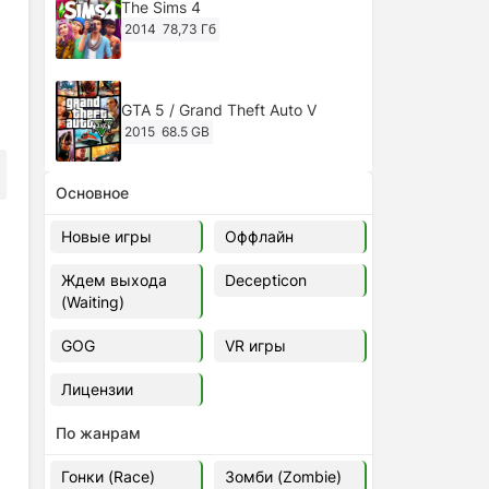
The Sims 4
2014
78,73 Гб
GTA 5 / Grand Theft Auto V
2015
68.5 GB
Основное
Ghost of Tsushima: Director's Cut
v.1053.8.1023.1614 [RePack
Новые игры
Оффлайн
Decepticon] (2024)
2024
38.5 gb
Ждем выхода
Decepticon
(Waiting)
Cyberpunk 2077
2020
49.4 GB
GOG
VR игры
Лицензии
Ghost of Tsushima: Director's Cut
v.1053.9.0623.1807 [Папка
По жанрам
игры] (2020-2024)
2020-2024
68,09 Гб
Гонки (Race)
Зомби (Zombie)