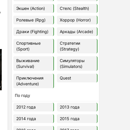
Euro Truck Simulator 2 v.1.60.1.7s
Экшен (Action)
Стелс (Stealth)
[Папка игры] (2012)
о
2012
37,77 Гб
Ролевые (Rpg)
Хоррор (Horror)
Драки (Fighting)
Аркады (Arcade)
Forza Horizon 5 v.688.044
[Папка игры] (2021)
Спортивные
Стратегии
2021
176,66 Гб
(Sport)
(Strategy)
Выживание
Симуляторы
V Rising
(Survival)
(Simulators)
2024
3.4 gb
Приключения
Quest
(Adventure)
По году
2012 года
2013 года
2014 года
2015 года