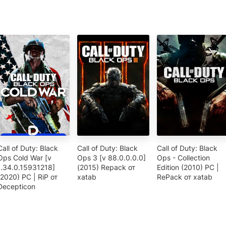
Call of Duty: Black
Call of Duty: Black
Call of Duty: Black
Ops Cold War [v
Ops 3 [v 88.0.0.0.0]
Ops - Collection
1.34.0.15931218]
(2015) Repack от
Edition (2010) PC |
(2020) PC | RiP от
xatab
RePack от xatab
Decepticon