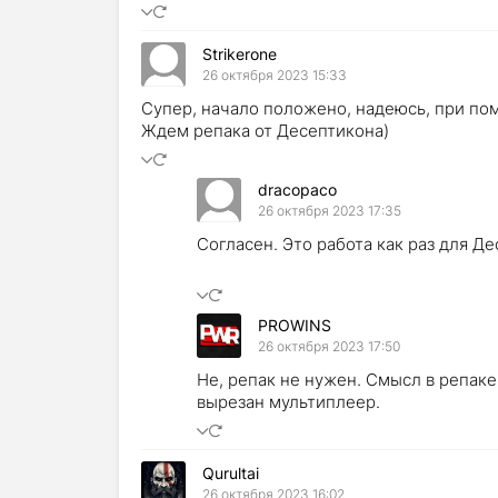
Strikerone
26 октября 2023 15:33
Супер, начало положено, надеюсь, при по
Ждем репака от Десептикона)
dracopaco
26 октября 2023 17:35
Согласен. Это работа как раз для Де
PROWINS
26 октября 2023 17:50
Не, репак не нужен. Смысл в репаке
вырезан мультиплеер.
Qurultai
26 октября 2023 16:02