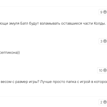
9
мощи эмуля Батл будут взламывать оставшиеся части Колды.
3
септикона))
10
 весом с размер игры? Лучше просто папка с игрой в которо
2