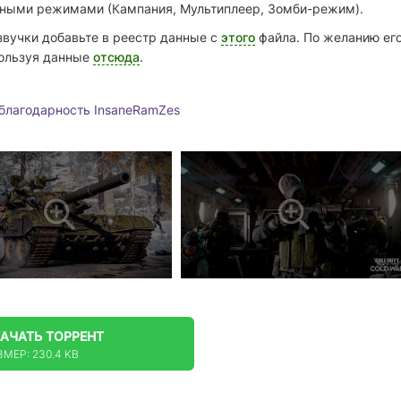
ными режимами (Кампания, Мультиплеер, Зомби-режим).
озвучки добавьте в реестр данные с
этого
файла. По желанию ег
пользуя данные
отсюда
.
 благодарность InsaneRamZes
КАЧАТЬ
ТОРРЕНТ
ЗМЕР: 230.4 KB