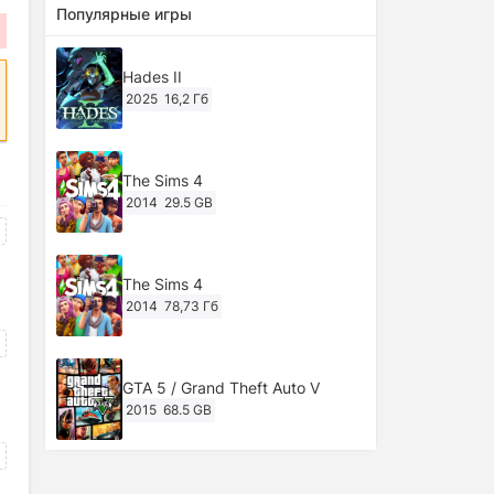
Популярные игры
Hades II
2025
16,2 Гб
The Sims 4
2014
29.5 GB
The Sims 4
2014
78,73 Гб
GTA 5 / Grand Theft Auto V
2015
68.5 GB
Ghost of Tsushima: Director's Cut