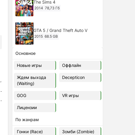
The Sims 4
2014
78,73 Гб
GTA 5 / Grand Theft Auto V
2015
68.5 GB
Основное
Ghost of Tsushima: Director's Cut
v.1053.8.1023.1614 [RePack
Новые игры
Оффлайн
Decepticon] (2024)
2024
38.5 gb
Ждем выхода
Decepticon
,
(Waiting)
Cyberpunk 2077
2020
49.4 GB
GOG
VR игры
Лицензии
Ghost of Tsushima: Director's Cut
v.1053.9.0623.1807 [Папка
По жанрам
игры] (2020-2024)
2020-2024
68,09 Гб
Гонки (Race)
Зомби (Zombie)