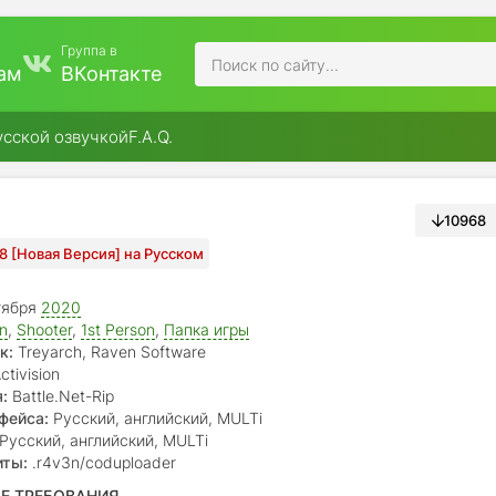
Группа в
ам
ВКонтакте
усской озвучкой
F.A.Q.
10968
18 [Новая Версия] на Русском
тября
2020
on
,
Shooter
,
1st Person
,
Папка игры
к:
Treyarch, Raven Software
ctivision
:
Battle.Net-Rip
фейса:
Русский, английский, MULTi
Русский, английский, MULTi
иты:
.r4v3n/coduploader
Е ТРЕБОВАНИЯ