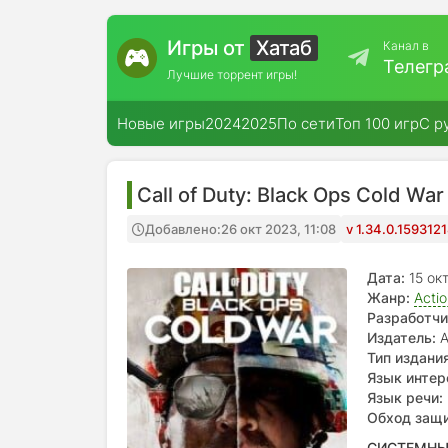
Игры от
Хатаб
Канал в
Телегр
Лучшие торрент игры!
Новые игры
2024
2025
По сети
Топ 100 игр
С р
Call of Duty: Black Ops Cold War
Добавлено:
26 окт 2023, 11:08
v 1.34.0.159312
Дата:
15 ок
Жанр:
Acti
Разработчи
Издатель:
A
Тип издания
Язык интер
Язык речи:
Обход защ
СИСТЕМНЫ