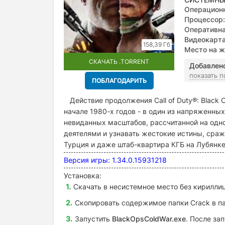
Операционн
Процессор:
Оперативна
Видеокарта
158,39 Гб
Radeon HD 7
Место на ж
СКАЧАТЬ .TORRENT
Добавлен
показать 
ПОБЛАГОДАРИТЬ
Действие продолжения Call of Duty®: Black O
начале 1980-х годов - в один из напряженны
невиданных масштабов, рассчитанной на одно
деятелями и узнавать жестокие истины, сраж
Турция и даже штаб-квартира КГБ на Лубянке
Версия игры: 1.34.0.15931218
Установка:
Скачать в несистемное место без кириллиц
Скопировать содержимое папки Crack в па
Запустить
BlackOpsColdWar.exe
. После за