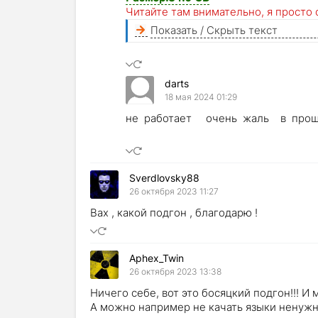
Читайте там внимательно, я просто
Показать / Скрыть текст
darts
18 мая 2024 01:29
не работает очень жаль в прошло
Sverdlovsky88
26 октября 2023 11:27
Вах , какой подгон , благодарю !
Aphex_Twin
26 октября 2023 13:38
Ничего себе, вот это босяцкий подгон!!! И
А можно например не качать языки ненужн