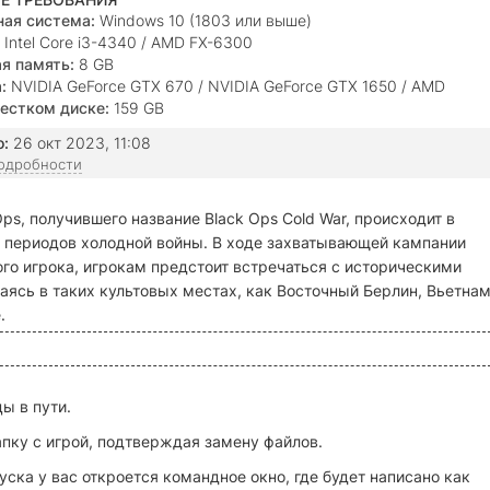
ая система:
Windows 10 (1803 или выше)
Intel Core i3-4340 / AMD FX-6300
я память:
8 GB
:
NVIDIA GeForce GTX 670 / NVIDIA GeForce GTX 1650 / AMD
950, DirectX 12
естком диске:
159 GB
о:
26 окт 2023, 11:08
подробности
ps, получившего название Black Ops Cold War, происходит в
х периодов холодной войны. В ходе захватывающей кампании
го игрока, игрокам предстоит встречаться с историческими
аясь в таких культовых местах, как Восточный Берлин, Вьетнам
.
ы в пути.
пку с игрой, подтверждая замену файлов.
пуска у вас откроется командное окно, где будет написано как