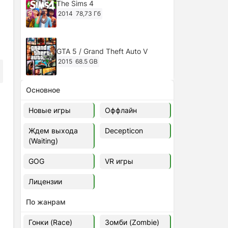
The Sims 4
2014
78,73 Гб
GTA 5 / Grand Theft Auto V
2015
68.5 GB
Основное
Ghost of Tsushima: Director's Cut
v.1053.8.1023.1614 [RePack
Новые игры
Оффлайн
Decepticon] (2024)
2024
38.5 gb
Ждем выхода
Decepticon
(Waiting)
Cyberpunk 2077
2020
49.4 GB
GOG
VR игры
Лицензии
Ghost of Tsushima: Director's Cut
v.1053.9.0623.1807 [Папка
По жанрам
игры] (2020-2024)
2020-2024
68,09 Гб
Гонки (Race)
Зомби (Zombie)