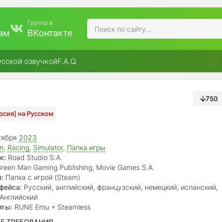
Группа в
ам
ВКонтакте
усской озвучкой
F.A.Q.
750
ерсия] на Русском
тября
2023
on
,
Racing
,
Simulator
,
Папка игры
к:
Road Studio S.A.
reen Man Gaming Publishing, Movie Games S.A.
:
Папка с игрой (Steam)
фейса:
Русский, английский, французский, немецкий, испанский,
понский, бр. португальский, китайский (упр.), турецкий
Английский
иты:
RUNE Emu + Steamless
Е ТРЕБОВАНИЯ