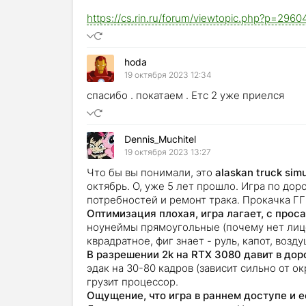
https://cs.rin.ru/forum/viewtopic.php?p=29
hoda
19 октября 2023 12:34
спасибо . покатаем . Етс 2 уже приелся
Dennis_Muchitel
19 октября 2023 13:27
Что бы вы понимали, это
alaskan truck sim
октябрь. О, уже 5 лет прошло. Игра по дор
потребностей и ремонт трака. Прокачка ГГ
Оптимизация плохая, игра лагает, с прос
ноунеймы прямоугольные (почему нет лице
кврадратное, фиг знает - руль, капот, возд
В разрешении 2k на RTX 3080 давит в дор
эдак на 30-80 кадров (зависит сильно от о
грузит процессор.
Ощущение, что игра в раннем доступе и 