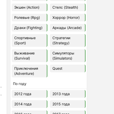
Euro Truck Simulator 2 v.1.60.1.7s
Экшен (Action)
Стелс (Stealth)
[Папка игры] (2012)
2012
37,77 Гб
Ролевые (Rpg)
Хоррор (Horror)
Драки (Fighting)
Аркады (Arcade)
Forza Horizon 5 v.688.044
[Папка игры] (2021)
Спортивные
Стратегии
2021
176,66 Гб
(Sport)
(Strategy)
Выживание
Симуляторы
V Rising
(Survival)
(Simulators)
2024
3.4 gb
Приключения
Quest
(Adventure)
По году
2012 года
2013 года
2014 года
2015 года