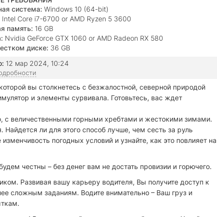
ая система:
Windows 10 (64-bit)
Intel Core i7-6700 or AMD Ryzen 5 3600
я память:
16 GB
:
Nvidia GeForce GTX 1060 or AMD Radeon RX 580
естком диске:
36 GB
о:
12 мар 2024, 10:24
подробности
в которой вы столкнетесь с безжалостной, северной природой
имулятор и элементы сурвивала. Готовьтесь, вас ждет
о, с величественными горными хребтами и жестокими зимами.
 Найдется ли для этого способ лучше, чем сесть за руль
 изменчивость погодных условий и узнайте, как это повлияет на
будем честны – без денег вам не достать провизии и горючего.
иком. Развивая вашу карьеру водителя, Вы получите доступ к
лее сложным заданиям. Водите внимательно – Ваш груз и
ыткам.