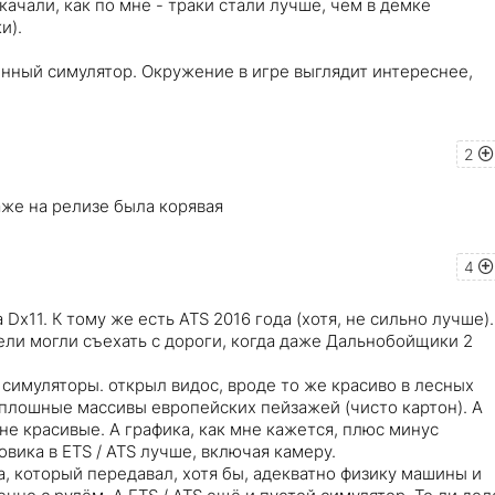
качали, как по мне - траки стали лучше, чем в демке
и).
енный симулятор. Окружение в игре выглядит интереснее,
2
аже на релизе была корявая
4
Dx11. К тому же есть ATS 2016 года (хотя, не сильно лучше).
тели могли съехать с дороги, когда даже Дальнобойщики 2
о симуляторы. открыл видос, вроде то же красиво в лесных
плошные массивы европейских пейзажей (чисто картон). А
не красивые. А графика, как мне кажется, плюс минус
овика в ETS / ATS лучше, включая камеру.
а, который передавал, хотя бы, адекватно физику машины и