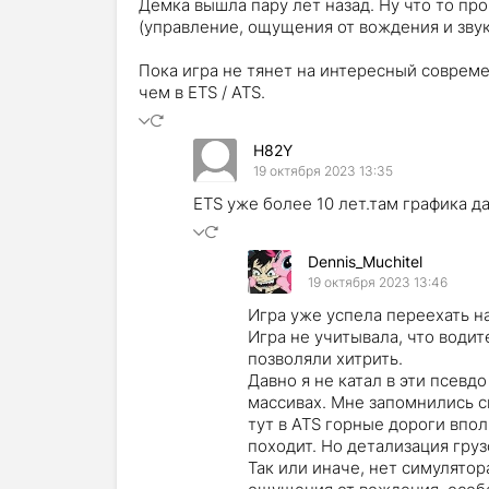
Демка вышла пару лет назад. Ну что то про
(управление, ощущения от вождения и звук
Пока игра не тянет на интересный соврем
чем в ETS / ATS.
H82Y
19 октября 2023 13:35
ETS уже более 10 лет.там графика д
Dennis_Muchitel
19 октября 2023 13:46
Игра уже успела переехать на 
Игра не учитывала, что води
позволяли хитрить.
Давно я не катал в эти псевд
массивах. Мне запомнились с
тут в ATS горные дороги впол
походит. Но детализация груз
Так или иначе, нет симулятор