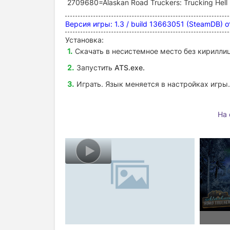
2709680=Alaskan Road Truckers: Trucking Hell
Версия игры: 1.3 / build 13663051 (SteamDB) 
Установка:
Скачать в несистемное место без кириллиц
Запустить
ATS
.exe.
Играть. Язык меняется в настройках игры.
На 