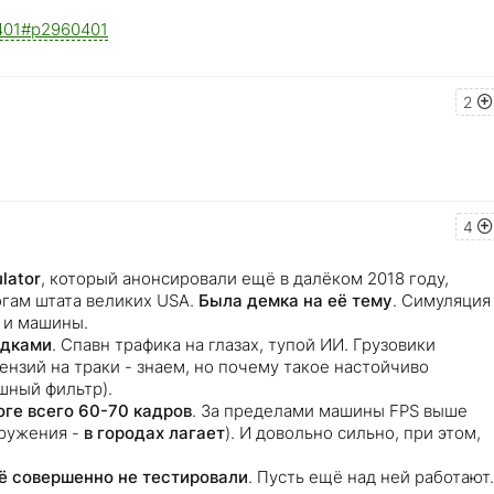
60401#p2960401
2
4
ulato
r
, который анонсировали ещё в далёком 2018 году,
огам штата великих USA.
Была демка на её тему
. Симуляция
 и машины.
адками
. Спавн трафика на глазах, тупой ИИ. Грузовики
нзий на траки - знаем, но почему такое настойчиво
ушный фильтр).
оге всего 60-70 кадров
. За пределами машины FPS выше
кружения -
в городах лагает
). И довольно сильно, при этом,
её совершенно не тестировали
. Пусть ещё над ней работают.