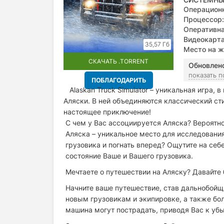
Операционн
Процессор:
Оперативна
Видеокарта
35,57 Гб
Место на ж
СКАЧАТЬ .TORRENT
Обновлен
показать 
ПОБЛАГОДАРИТЬ
Alaskan Truck Simulator – уникальная игра, 
Аляски. В ней объединяются классический ст
настоящее приключение!
С чем у Вас ассоциируется Аляска? Вероятн
Аляска – уникальное место для исследования.
грузовика и погнать вперед? Ощутите на себе
состояние Ваше и Вашего грузовика.
Мечтаете о путешествии на Аляску? Давайте 
Начните ваше путешествие, став дальнобойщ
новым грузовикам и экипировке, а также бо
машина могут пострадать, приводя Вас к уб