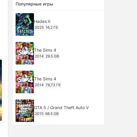
Популярные игры
Hades II
2025
16,2 Гб
The Sims 4
2014
29.5 GB
The Sims 4
2014
78,73 Гб
GTA 5 / Grand Theft Auto V
2015
68.5 GB
Ghost of Tsushima: Director's Cut