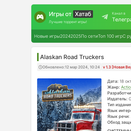
Игры от
Хатаб
Канал в
Телегр
Лучшие торрент игры!
Новые игры
2024
2025
По сети
Топ 100 игр
С р
Alaskan Road Truckers
Обновлено:
12 мар 2024, 10:24
v 1.3 [Новая В
Дата:
18 ок
Жанр:
Acti
Разработчи
Издатель:
G
Тип издания
Язык интер
польский, я
Язык речи:
Обход защ
СИСТЕМНЫ