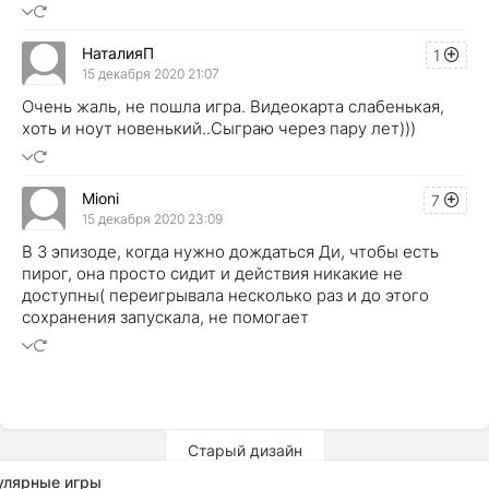
НаталияП
1
15 декабря 2020 21:07
Очень жаль, не пошла игра. Видеокарта слабенькая,
хоть и ноут новенький..Сыграю через пару лет)))
Mioni
7
15 декабря 2020 23:09
В 3 эпизоде, когда нужно дождаться Ди, чтобы есть
пирог, она просто сидит и действия никакие не
доступны( переигрывала несколько раз и до этого
сохранения запускала, не помогает
Старый дизайн
улярные игры