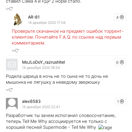
ставил Сэма 4 и РДР 2 норм стало.
AR-81
4
14 декабря 2020 17:04
Проверьте скачанное на предмет ошибок торрент-
клиентом. Почитайте F.A.Q. по ссылке над первым
комментарием.
MoJLoDoY_razrushitel
6
14 декабря 2020 18:34
Родила царица в ночь не то сына не то дочь не
мышонка не лягушку а неведому зверюшку
alex6583
1
14 декабря 2020 22:41
Разработчик ты зачем испоганил словосочетание,
теперь Tell Me Why ассоциируется не только с
хорошей песней Supermode - Tell Me Why