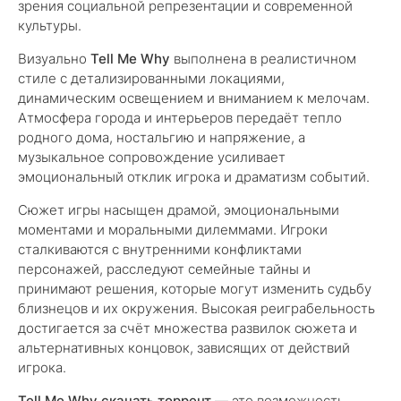
зрения социальной репрезентации и современной
культуры.
Визуально
Tell Me Why
выполнена в реалистичном
стиле с детализированными локациями,
динамическим освещением и вниманием к мелочам.
Атмосфера города и интерьеров передаёт тепло
родного дома, ностальгию и напряжение, а
музыкальное сопровождение усиливает
эмоциональный отклик игрока и драматизм событий.
Сюжет игры насыщен драмой, эмоциональными
моментами и моральными дилеммами. Игроки
сталкиваются с внутренними конфликтами
персонажей, расследуют семейные тайны и
принимают решения, которые могут изменить судьбу
близнецов и их окружения. Высокая реиграбельность
достигается за счёт множества развилок сюжета и
альтернативных концовок, зависящих от действий
игрока.
Tell Me Why скачать торрент
— это возможность