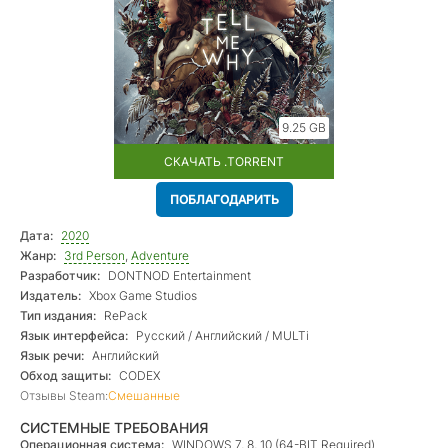
9.25 GB
СКАЧАТЬ .TORRENT
ПОБЛАГОДАРИТЬ
Дата:
2020
Жанр:
3rd Person
,
Adventure
Разработчик:
DONTNOD Entertainment
Издатель:
Xbox Game Studios
Тип издания:
RePack
Язык интерфейса:
Русский / Английский / MULTi
Язык речи:
Английский
Обход защиты:
CODEX
Отзывы Steam:
Смешанные
СИСТЕМНЫЕ ТРЕБОВАНИЯ
Операционная система:
WINDOWS 7, 8, 10 (64-BIT Required)