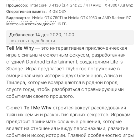
Процессор:
Intel core i3 4130 (3.4 Ghz 2C / 4T) AMD FX 4300 (3.8 Ghz
4C / 4T)
Оперативная память:
4 GB ОЗУ
Видеокарта:
Nvidia GTX 750Ti or Nvidia GTX 1050 or AMD Radeon R7
260X or AMD Radeon RX 560
Место на жестком диске:
16 ГБ
Добавлено:
14 дек 2020, 11:00
показать подробности
Tell Me Why
— это интерактивная приключенческая
игра с сильным сюжетным фокусом, разработанная
студией Dontnod Entertainment, создателями Life is
Strange. Игра предлагает глубокое погружение в
эмоциональную историю двух близнецов, Алиса и
Тайлера, которые возвращаются в родной город
спустя годы, чтобы разобраться с травмирующими
событиями своего прошлого.
Сюжет
Tell Me Why
строится вокруг расследования
тайн их семьи и раскрытия давних секретов. Игрокам
предстоит принимать сложные решения, которые
влияют на отношения между персонажами, развитие
событий и исход истории. Главной особенностью игры