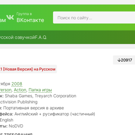
Группа в
ам
ВКонтакте
усской озвучкой
F.A.Q.
20917
1.1 [Новая Версия] на Русском
тября
2008
Person
,
Action
,
Папка игры
к:
Shaba Games, Treyarch Corporation
ctivision Publishing
:
Портативная версия в архиве
фейса:
Английский + русификатор (частичный)
English
иты:
NoDVD
Е ТРЕБОВАНИЯ