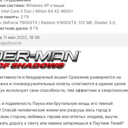
ая система:
Windows XP и выше
Intel Core 2 Duo / Athlon 64 X2 4600+
я память:
2 Гб
:
GeForce 7900GTX / Radeon X1900XTX, 512 Мб, Shader 3.0,
естком диске:
8 Гб
о:
11 мая 2022, 18:38
подробности
активности и безудержный экшен! Сражение развернется на
ыжки и головокружительные полеты сплетаются в единое целое
к использует свои способности, тем эффектнее и смертоносне
 и подвижность Паука или брутальную мощь его темной
 Спасай человеческие жизни или разрушь весь город в
свою сторону любимых героев или отпетых злодеев, выучи
ать дорогу к свету или навеки затеряешься в Паутине Теней?