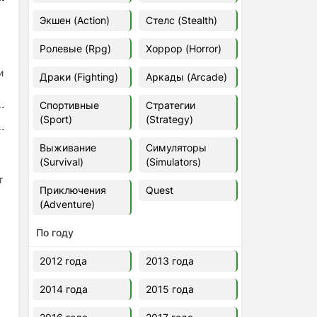
Euro Truck Simulator 2 v.1.60.1.7s
Экшен (Action)
Стелс (Stealth)
[Папка игры] (2012)
2012
37,77 Гб
Ролевые (Rpg)
Хоррор (Horror)
и
Драки (Fighting)
Аркады (Arcade)
Forza Horizon 5 v.688.044
[Папка игры] (2021)
Спортивные
Стратегии
2021
176,66 Гб
(Sport)
(Strategy)
Выживание
Симуляторы
V Rising
(Survival)
(Simulators)
2024
3.4 gb
т
Приключения
Quest
(Adventure)
По году
2012 года
2013 года
2014 года
2015 года