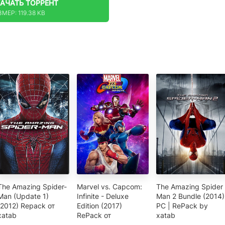
КАЧАТЬ
ТОРРЕНТ
МЕР: 119.38 KB
The Amazing Spider-
Marvel vs. Capcom:
The Amazing Spider
Man (Update 1)
Infinite - Deluxe
Man 2 Bundle (2014)
(2012) Repack от
Edition (2017)
РС | RePack by
xatab
RePack от
xatab