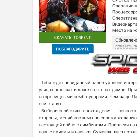
Операционн
Процессор:
Оперативна
Видеокарта
5,9 Гб
DirectX 9.0
Место на ж
СКАЧАТЬ .TORRENT
Обновлен
показать 
ПОБЛАГОДАРИТЬ
Тебя ждет невиданный ранее уровень интер
улицах, крышах и даже на стенах домов. Пр
со зрелищными комбо-ударами. Чем чаще Пау
они станут!
Выбери свой стиль прохождения — ловкость
стороны, меняй костюмы по своему желанию!
настоящей войне с cимбиотами. Привлеки на 
новые приемы и навыки. Сумеешь ли ты отыск