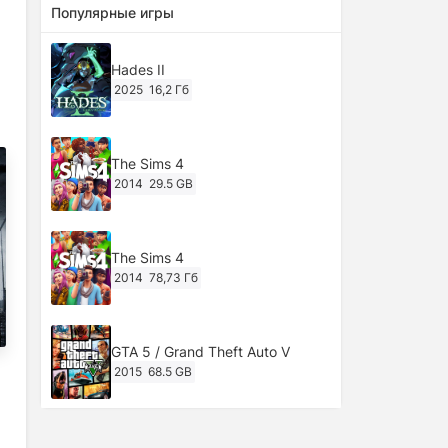
Популярные игры
Hades II
2025
16,2 Гб
The Sims 4
2014
29.5 GB
The Sims 4
2014
78,73 Гб
GTA 5 / Grand Theft Auto V
2015
68.5 GB
Ghost of Tsushima: Director's Cut