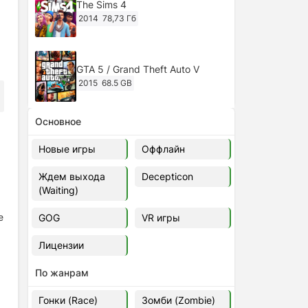
The Sims 4
2014
78,73 Гб
GTA 5 / Grand Theft Auto V
2015
68.5 GB
Основное
Ghost of Tsushima: Director's Cut
v.1053.8.1023.1614 [RePack
Новые игры
Оффлайн
Decepticon] (2024)
2024
38.5 gb
Ждем выхода
Decepticon
(Waiting)
Cyberpunk 2077
2020
49.4 GB
е
GOG
VR игры
Лицензии
Ghost of Tsushima: Director's Cut
v.1053.9.0623.1807 [Папка
По жанрам
игры] (2020-2024)
2020-2024
68,09 Гб
Гонки (Race)
Зомби (Zombie)