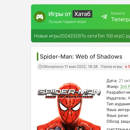
Игры от
Хатаб
Канал в
Телегр
Лучшие торрент игры!
Новые игры
2024
2025
По сети
Топ 100 игр
С р
Spider-Man: Web of Shadows
Обновлено:
11 мая 2022, 18:38
Папка игры
v 
Дата:
21 ок
Жанр:
3rd 
Разработчи
Издатель:
A
Тип издания
Язык интер
Язык речи:
Обход защ
СИСТЕМНЫ