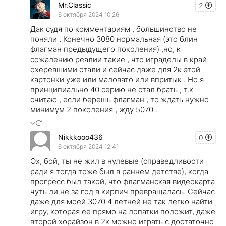
Mr.Classic
2
6 октября 2024 10:26
Дак судя по комментариям , большинство не
поняли . Конечно 3080 нормальная (это блин
флагман предыдущего поколения) ,но, к
сожалению реалии такие , что играделы в край
охеревшими стали и сейчас даже для 2к этой
картонки уже или маловато или впритык . Но я
принципиально 40 серию не стал брать , т.к
считаю , если берешь флагман , то ждать нужно
минимум 2 поколения , жду 5070 .
Nikkkooo436
0
6 октября 2024 12:41
Ох, бой, ты не жил в нулевые (справедливости
ради я тогда тоже был в раннем детстве), когда
прогресс был такой, что флагманская видеокарта
чуть ли не за год в кирпич превращалась. Сейчас
даже для моей 3070 4 летней не так легко найти
игру, которая ее прямо на лопатки положит, даже
второй хорайзон в 2к можно играть с достаточно