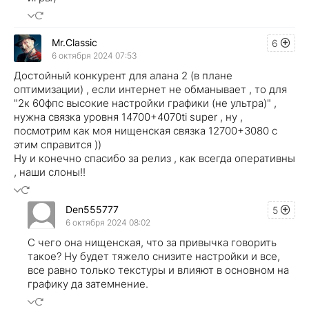
Mr.Classic
6
6 октября 2024 07:53
Достойный конкурент для алана 2 (в плане
оптимизации) , если интернет не обманывает , то для
"2к 60фпс высокие настройки графики (не ультра)" ,
нужна связка уровня 14700+4070ti super , ну ,
посмотрим как моя нищенская связка 12700+3080 с
этим справится ))
Ну и конечно спасибо за релиз , как всегда оперативны
, наши слоны!!
Den555777
5
6 октября 2024 08:02
С чего она нищенская, что за привычка говорить
такое? Ну будет тяжело снизите настройки и все,
все равно только текстуры и влияют в основном на
графику да затемнение.