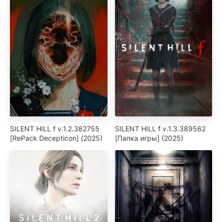
SILENT HILL f v.1.2.382755
SILENT HILL f v.1.3.389562
[RePack Decepticon] (2025)
[Папка игры] (2025)