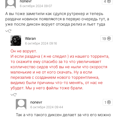
nonevr
4
6 октября 2024 09:07
А вы тоже заметили как сдулся рутрекер и теперь
раздачи новинок появляются в первую очередь тут, а
уже после диксен ворует отсюда релиз и льет туда
Waran
19
6 октября 2024 09:16
Он не ворует.
И если раздача ( я не следил ) из нашего торрента,
то скажите ему спасибо за то что увеличивает
колличество сидов чтоб вы не ныли что скоростя
маленькие и не от кого скачать. Ну а если
перезалив с созданием нового торрентлинка,
видимо были причины что-то менять, от нас не
убудет. Мы у него файлы тоже брали.
nonevr
1
6 октября 2024 09:44
Так а что такого диксен делает за что его можно