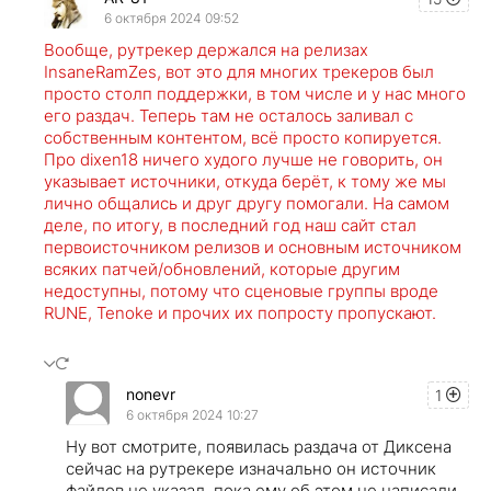
6 октября 2024 09:52
Вообще, рутрекер держался на релизах
InsaneRamZes, вот это для многих трекеров был
просто столп поддержки, в том числе и у нас много
его раздач. Теперь там не осталось заливал с
собственным контентом, всё просто копируется.
Про dixen18 ничего худого лучше не говорить, он
указывает источники, откуда берёт, к тому же мы
лично общались и друг другу помогали. На самом
деле, по итогу, в последний год наш сайт стал
первоисточником релизов и основным источником
всяких патчей/обновлений, которые другим
недоступны, потому что сценовые группы вроде
RUNE, Tenoke и прочих их попросту пропускают.
nonevr
1
6 октября 2024 10:27
Ну вот смотрите, появилась раздача от Диксена
сейчас на рутрекере изначально он источник
файлов не указал, пока ему об этом не написали