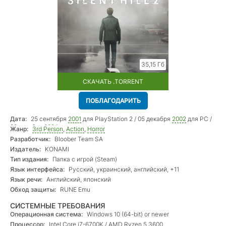
35,15 Гб
СКАЧАТЬ .TORRENT
ПОБЛАГОДАРИТЬ
Дата:
25 сентября
2001
для PlayStation 2 / 05 декабря
2002
для PC /
08 октября
2024
переиздание
Жанр:
3rd Person
,
Action
,
Horror
Разработчик:
Bloober Team SA
Издатель:
KONAMI
Тип издания:
Папка с игрой (Steam)
Язык интерфейса:
Русский, украинский, английский, +11
Язык речи:
Английский, японский
Обход защиты:
RUNE Emu
СИСТЕМНЫЕ ТРЕБОВАНИЯ
Операционная система:
Windows 10 (64-bit) or newer
Процессор:
Intel Core i7-6700K / AMD Ryzen 5 3600