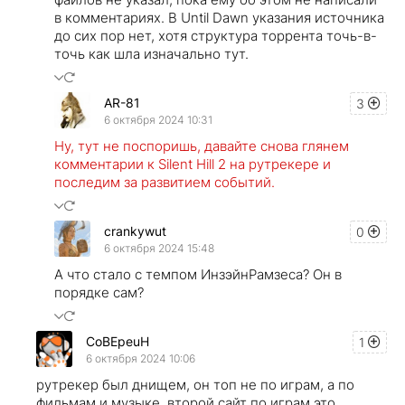
в комментариях. В Until Dawn указания источника
до сих пор нет, хотя структура торрента точь-в-
точь как шла изначально тут.
AR-81
3
6 октября 2024 10:31
Ну, тут не поспоришь, давайте снова глянем
комментарии к Silent Hill 2 на рутрекере и
последим за развитием событий.
crankywut
0
6 октября 2024 15:48
А что стало с темпом ИнзэйнРамзеса? Он в
порядке сам?
CoBEpeuH
1
6 октября 2024 10:06
рутрекер был днищем, он топ не по играм, а по
фильмам и музыке. второй сайт по играм это