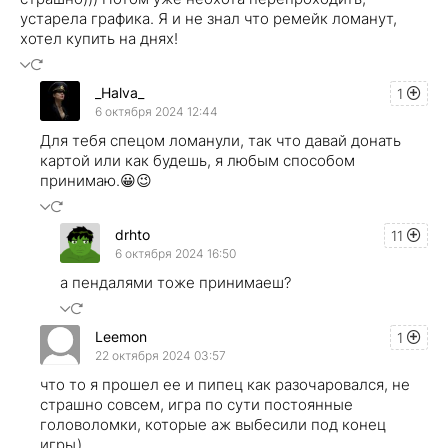
устарела графика. Я и не знал что ремейк ломанут,
хотел купить на днях!
_Halva_
1
6 октября 2024 12:44
Для тебя спецом ломанули, так что давай донать
картой или как будешь, я любым способом
принимаю.😀😉
drhto
11
6 октября 2024 16:50
а пендалями тоже принимаеш?
Leemon
1
22 октября 2024 03:57
что то я прошел ее и пипец как разочаровался, не
страшно совсем, игра по сути постоянные
головоломки, которые аж выбесили под конец
игры)