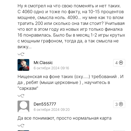
Ну я смотрел на что свою поменять и нет таких.
С 4060 одно и тоже по факту, на 10-15 процентов
мощнее, смысла ноль. 4090... ну мне как то влом
тратить 200 или сколько она там стоит? Учитывая
что вот в этом году из новых игр только финалка
16 понравилась. Было бы в месяц 1-2 игры крутых
с мощным графоном, тогда да, а так смысла не
вижу...
Mr.Classic
4
6 октября 2024 09:16
Нищенская на фоне таких (оху.....) требований . И
да , ребят (мыши церковные ) , научитесь в
"сарказм"
Den555777
3
6 октября 2024 09:20
Да все понимают, просто нормальная карта