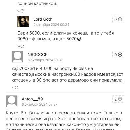
сочной картинкой.
Lord Goth
0
9 октября 2024 00:24
Бери 5090, если флагман хочешь, а то у тебя
3080 - флагман, а ща - 5070😂
NRGCCCP
0
6 октября 2024 21:37
хз,5700x3d и 4070ti на борту,4к dlss на
качество,высокие настройки,60 кадров имеется,вот
катсцены в 30 фпс,вот это дерьмово они придумали.
Anton___89
2
6 октября 2024 08:27
Круто. Вот бы 4-ю часть ремастернули тоже. Только в
неё в своё время играл. Хотя пробовал третью потом,
но технически она казалась какой-то уж устаревшей.