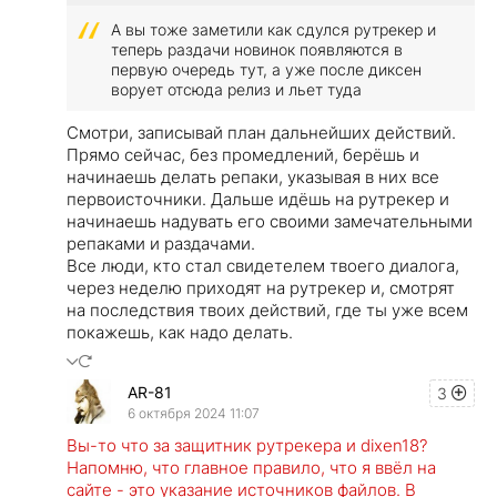
А вы тоже заметили как сдулся рутрекер и
теперь раздачи новинок появляются в
первую очередь тут, а уже после диксен
ворует отсюда релиз и льет туда
Смотри, записывай план дальнейших действий.
Прямо сейчас, без промедлений, берёшь и
начинаешь делать репаки, указывая в них все
первоисточники. Дальше идёшь на рутрекер и
начинаешь надувать его своими замечательными
репаками и раздачами.
Все люди, кто стал свидетелем твоего диалога,
через неделю приходят на рутрекер и, смотрят
на последствия твоих действий, где ты уже всем
покажешь, как надо делать.
AR-81
3
6 октября 2024 11:07
Вы-то что за защитник рутрекера и dixen18?
Напомню, что главное правило, что я ввёл на
сайте - это указание источников файлов. В