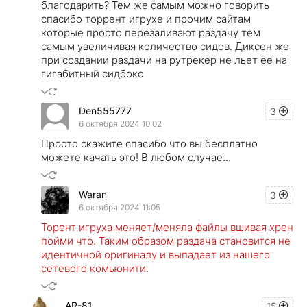
благодарить? Тем же самым можно говорить
спасибо торрент игрухе и прочим сайтам
которые просто перезаливают раздачу тем
самым увеличивая количество сидов. Диксен же
при создании раздачи на рутрекер не льет ее на
гигабитный сидбокс
Den555777
3
6 октября 2024 10:02
Просто скажите спасибо что вы бесплатно
можете качать это! В любом случае...
Waran
3
6 октября 2024 11:05
Торент игруха меняет/меняла файлы вшивая хрен
пойми что. Таким образом раздача становится не
идентичной оригиналу и выпадает из нашего
сетевого комьюнити.
AR-81
15