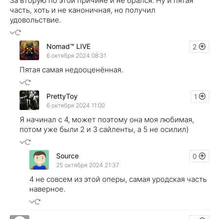
За вторую по этой причине и не брался. Ну и пятая
часть, хоть и не каноничная, но получил
удовольствие.
Nomad™ LIVE
2
6 октября 2024 08:31
Пятая самая недооценённая.
PrettyToy
1
6 октября 2024 11:00
Я начинал с 4, может поэтому она моя любимая,
потом уже были 2 и 3 сайленты, а 5 не осилил)
Source
0
25 октября 2024 21:37
4 не совсем из этой оперы, самая уродская часть
наверное.