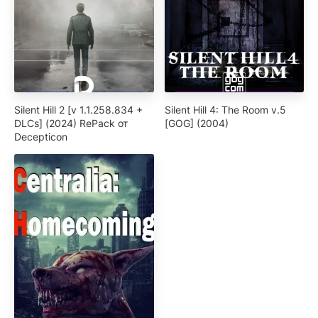
Silent Hill 2 [v 1.1.258.834 +
Silent Hill 4: The Room v.5
DLCs] (2024) RePack от
[GOG] (2004)
Decepticon