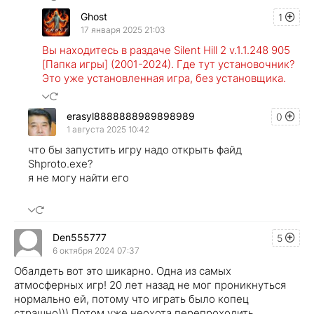
Ghost
1
17 января 2025 21:03
Вы находитесь в раздаче Silent Hill 2 v.1.1.248 905
[Папка игры] (2001-2024). Где тут установочник?
Это уже установленная игра, без установщика.
erasyl8888888989898989
0
1 августа 2025 10:42
что бы запустить игру надо открыть файд
Shproto.exe?
я не могу найти его
Den555777
5
6 октября 2024 07:37
Обалдеть вот это шикарно. Одна из самых
атмосферных игр! 20 лет назад не мог проникнуться
нормально ей, потому что играть было копец
страшно))) Потом уже неохота перепроходить,