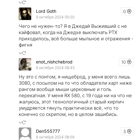
Lord Goth
0
9 октября 2024 00:20
Чего не нужен-то? Я в Джедай Выживший с не
кайфовал, когда на Джедхе выключать РТХ
приходилось, всё больше мыльное и отражения -
фигня
enot_nishchebrod
10
6 октября 2024 08:45
Ну это с понтом, я нищеброд, у меня всего лишь
3080, с посылом на то что обладатели карт ниже
рангом вообще мыши церковные и голь
перекатная. У меня RX 580, с 19 года ни на что не
жалуюсь, этот технологичный старый кирпич
умудряется тянуть практически всё, что то
конечно со скрипом, но в целом зашибись.
Den555777
3
6 октября 2024 08:59