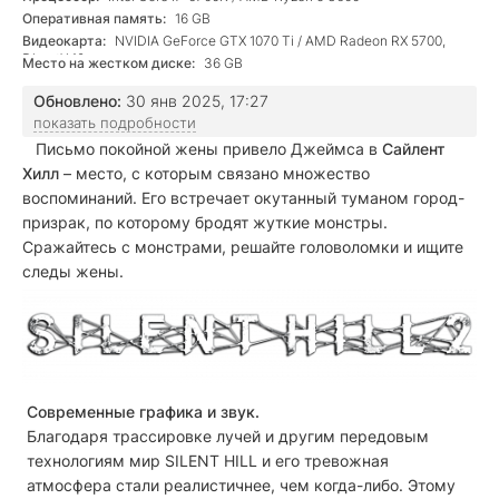
Оперативная память:
16 GB
Видеокарта:
NVIDIA GeForce GTX 1070 Ti / AMD Radeon RX 5700,
DirectX 12
Место на жестком диске:
36 GB
Обновлено:
30 янв 2025, 17:27
показать подробности
Письмо покойной жены привело Джеймса в
Сайлент
Хилл
– место, с которым связано множество
воспоминаний. Его встречает окутанный туманом город-
призрак, по которому бродят жуткие монстры.
Сражайтесь с монстрами, решайте головоломки и ищите
следы жены.
Современные графика и звук.
Благодаря трассировке лучей и другим передовым
технологиям мир SILENT HILL и его тревожная
атмосфера стали реалистичнее, чем когда-либо. Этому