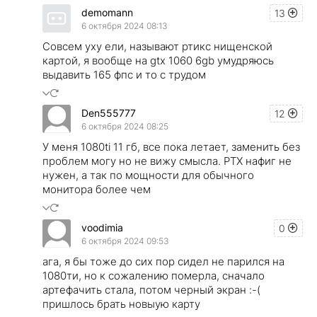
demomann
13
6 октября 2024 08:13
Совсем уху ели, называют ртикс нищенской
картой, я вообще на gtx 1060 6gb умудряюсь
выдавить 165 фпс и то с трудом
Den555777
12
6 октября 2024 08:25
У меня 1080ti 11 гб, все пока летает, заменить без
проблем могу но не вижу смысла. РТХ нафиг не
нужен, а так по мощности для обычного
монитора более чем
voodimia
0
6 октября 2024 09:53
ага, я бы тоже до сих пор сидел не парился на
1080ти, но к сожалению померла, сначало
артефачить стала, потом черный экран :-(
пришлось брать новыую карту