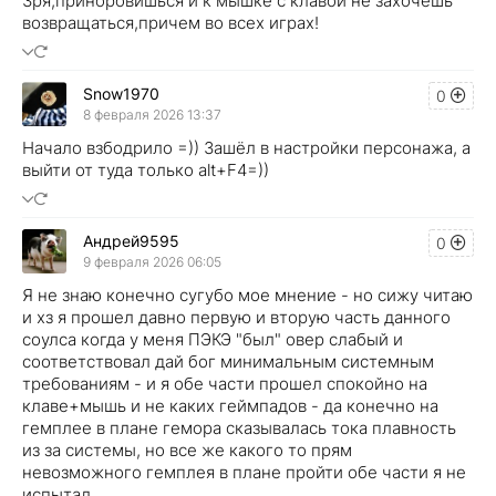
Зря,приноровишься и к мышке с клавой не захочешь
возвращаться,причем во всех играх!
Snow1970
0
8 февраля 2026 13:37
Начало взбодрило =)) Зашёл в настройки персонажа, а
выйти от туда только alt+F4=))
Андрей9595
0
9 февраля 2026 06:05
Я не знаю конечно сугубо мое мнение - но сижу читаю
и хз я прошел давно первую и вторую часть данного
соулса когда у меня ПЭКЭ "был" овер слабый и
соответствовал дай бог минимальным системным
требованиям - и я обе части прошел спокойно на
клаве+мышь и не каких геймпадов - да конечно на
гемплее в плане гемора сказывалась тока плавность
из за системы, но все же какого то прям
невозможного гемплея в плане пройти обе части я не
испытал