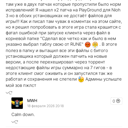
там уже в двух патчах которые пропустили было норм
исправлений! Я нашел х2 патча на PlayGround для Nioh
3 но в обоих установщиках не достаёт файлов для
игры!!! Как и писал там чувак в коментах на этом сайте,
но я решил попробовать в этоге игра стала крашится с
фатал ошибкой при запуске клиента через файл в
корневой папке "Сделал все четко как и было в нем
указано выбрал таблу свою от RUNE"
. В этоге
полез в папку и вытащил все эти файлы с битого
установщика который должен патчить на новые
версии, а после перехешировал через торрент
недостающие файлы игры суммарно на 7 гигов - в
этоге клиент смог оживить и он запустился так же
работал и сохранения не слетели
Админы услыште
мой зов пжлст
MWH
0
18 февраля 2026 20:18
Calm down.