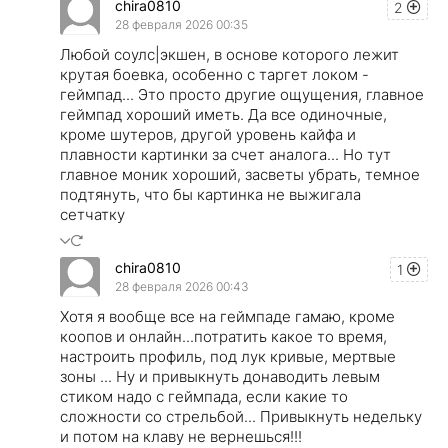
chira0810
2
28 февраля 2026 00:35
Любой соулс|экшен, в основе которого лежит
крутая боевка, особенно с таргет локом -
геймпад... Это просто другие ощущения, главное
геймпад хороший иметь. Да все одиночные,
кроме шутеров, другой уровень кайфа и
плавности картинки за счет аналога... Но тут
главное моник хороший, засветы убрать, темное
подтянуть, что бы картинка не выжигала
сетчатку
chira0810
1
28 февраля 2026 00:43
Хотя я вообще все на геймпаде гамаю, кроме
коопов и онлайн...потратить какое то время,
настроить профиль, под лук кривые, мертвые
зоны ... Ну и привыкнуть донаводить левым
стиком надо с геймпада, если какие то
сложности со стрельбой... Привыкнуть недельку
и потом на клаву не вернешься!!!