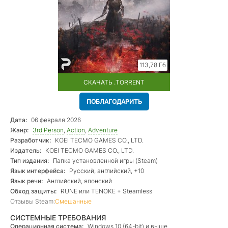
113,78 Гб
СКАЧАТЬ .TORRENT
ПОБЛАГОДАРИТЬ
Дата:
06 февраля 2026
Жанр:
3rd Person
,
Action
,
Adventure
Разработчик:
KOEI TECMO GAMES CO., LTD.
Издатель:
KOEI TECMO GAMES CO., LTD.
Тип издания:
Папка установленной игры (Steam)
Язык интерфейса:
Русский, английский, +10
Язык речи:
Английский, японский
Обход защиты:
RUNE или TENOKE + Steamless
Отзывы Steam:
Смешанные
СИСТЕМНЫЕ ТРЕБОВАНИЯ
Операционная система:
Windows 10 (64-bit) и выше