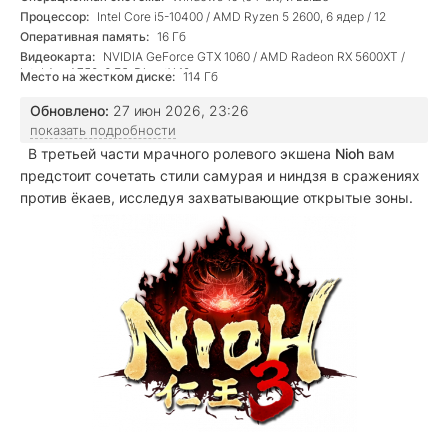
Процессор:
Intel Core i5-10400 / AMD Ryzen 5 2600, 6 ядер / 12
потоков
Оперативная память:
16 Гб
Видеокарта:
NVIDIA GeForce GTX 1060 / AMD Radeon RX 5600XT /
Intel Arc A750, 6 Гб, DirectX 12
Место на жестком диске:
114 Гб
Обновлено:
27 июн 2026, 23:26
показать подробности
В третьей части мрачного ролевого экшена
Nioh
вам
предстоит сочетать стили самурая и ниндзя в сражениях
против ёкаев, исследуя захватывающие открытые зоны.