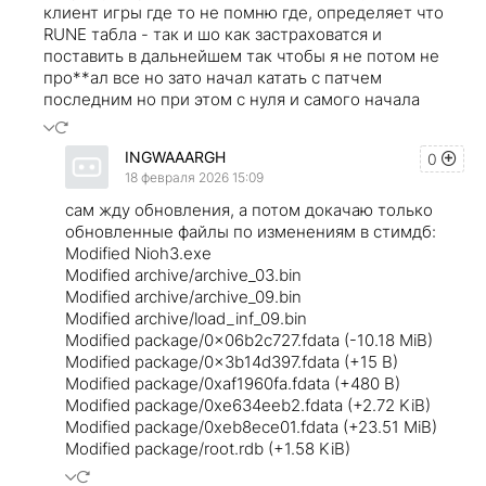
клиент игры где то не помню где, определяет что
RUNE табла - так и шо как застраховатся и
поставить в дальнейшем так чтобы я не потом не
про**ал все но зато начал катать с патчем
последним но при этом с нуля и самого начала
INGWAAARGH
0
18 февраля 2026 15:09
сам жду обновления, а потом докачаю только
обновленные файлы по изменениям в стимдб:
Modified Nioh3.exe
Modified archive/archive_03.bin
Modified archive/archive_09.bin
Modified archive/load_inf_09.bin
Modified package/0x06b2c727.fdata (-10.18 MiB)
Modified package/0x3b14d397.fdata (+15 B)
Modified package/0xaf1960fa.fdata (+480 B)
Modified package/0xe634eeb2.fdata (+2.72 KiB)
Modified package/0xeb8ece01.fdata (+23.51 MiB)
Modified package/root.rdb (+1.58 KiB)