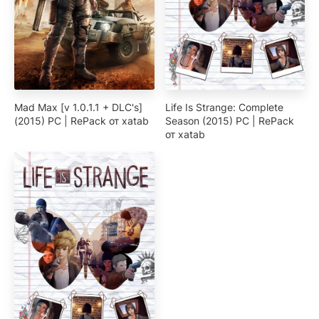
Mad Max [v 1.0.1.1 + DLC's]
Life Is Strange: Complete
(2015) PC | RePack от xatab
Season (2015) PC | RePack
от xatab