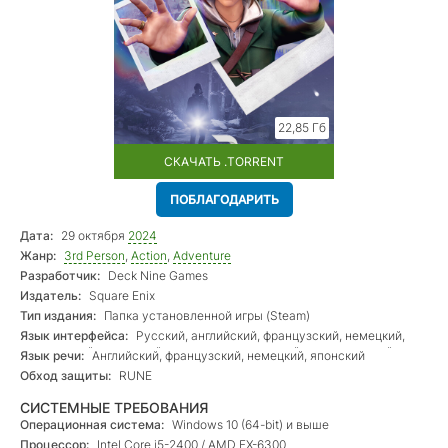
22,85 Гб
СКАЧАТЬ .TORRENT
ПОБЛАГОДАРИТЬ
Дата:
29 октября
2024
Жанр:
3rd Person
,
Action
,
Adventure
Разработчик:
Deck Nine Games
Издатель:
Square Enix
Тип издания:
Папка установленной игры (Steam)
Язык интерфейса:
Русский, английский, французский, немецкий,
итальянский, испанский + латиноамериканский, португальский
Язык речи:
Английский, французский, немецкий, японский
бразильский, японский, корейский, китайский (оба)
Обход защиты:
RUNE
СИСТЕМНЫЕ ТРЕБОВАНИЯ
Операционная система:
Windows 10 (64-bit) и выше
Процессор:
Intel Core i5-2400 / AMD FX-6300