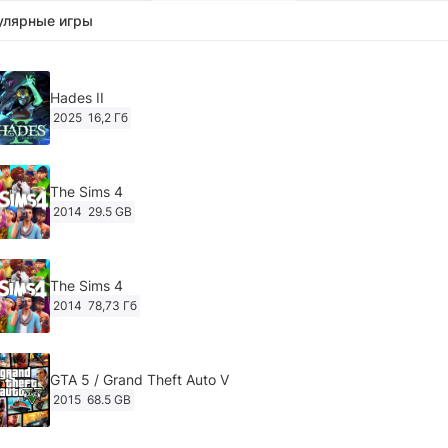
улярные игры
Hades II
2025
16,2 Гб
The Sims 4
2014
29.5 GB
The Sims 4
2014
78,73 Гб
GTA 5 / Grand Theft Auto V
2015
68.5 GB