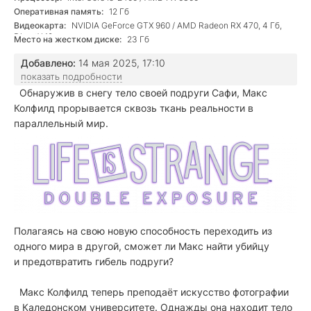
Оперативная память:
12 Гб
Видеокарта:
NVIDIA GeForce GTX 960 / AMD Radeon RX 470, 4 Гб,
DirectX 12
Место на жестком диске:
23 Гб
Добавлено:
14 мая 2025, 17:10
показать подробности
Обнаружив в снегу тело своей подруги Сафи, Макс
Колфилд прорывается сквозь ткань реальности в
параллельный мир
.
Полагаясь на свою новую способность переходить из
одного мира в другой, сможет ли Макс найти убийцу
и предотвратить гибель подруги?
Макс Колфилд теперь преподаёт искусство фотографии
в Каледонском университете. Однажды она находит тело