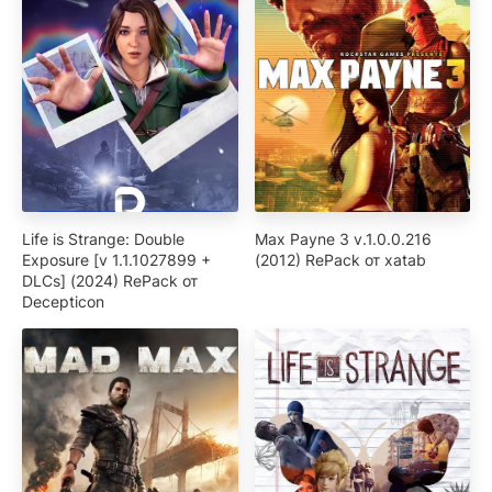
Life is Strange: Double
Max Payne 3 v.1.0.0.216
Exposure [v 1.1.1027899 +
(2012) RePack от xatab
DLCs] (2024) RePack от
Decepticon