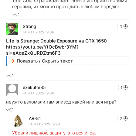
True Colors) рассказывают новые истории с новыми
героями, их можно проходить в любом порядке
Strong
0
14 мая 2025 19:04
Life is Strange: Double Exposure на GTX 1650
https://youtu.be/YtOcBwbr3YM?
si=eAqeZxQURDZtm6F3
Показать / Скрыть текст
exekutor85
1
14 мая 2025 19:04
неужто взломали.там эпизод какой или вся игра?
AR-81
2
14 мая 2025 19:29
Убрали лишнюю защиту, это вся игра.