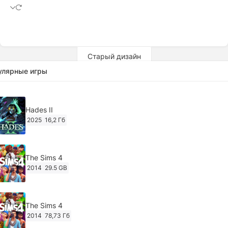
Старый дизайн
улярные игры
Hades II
2025
16,2 Гб
The Sims 4
2014
29.5 GB
The Sims 4
2014
78,73 Гб