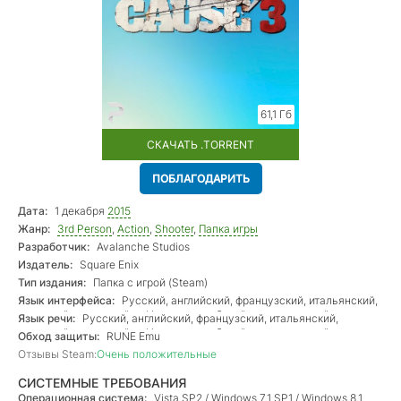
61,1 Гб
СКАЧАТЬ .TORRENT
ПОБЛАГОДАРИТЬ
Дата:
1 декабря
2015
Жанр:
3rd Person
,
Action
,
Shooter
,
Папка игры
Разработчик:
Avalanche Studios
Издатель:
Square Enix
Тип издания:
Папка с игрой (Steam)
Язык интерфейса:
Русский, английский, французский, итальянский,
немецкий, испанский — Испания, арабский, португальский —
Язык речи:
Русский, английский, французский, итальянский,
Бразилия, японский, польский
немецкий, испанский — Испания, арабский, португальский —
Обход защиты:
RUNE Emu
Бразилия, японский
Отзывы Steam:
Очень положительные
СИСТЕМНЫЕ ТРЕБОВАНИЯ
Операционная система:
Vista SP2 / Windows 7.1 SP1 / Windows 8.1