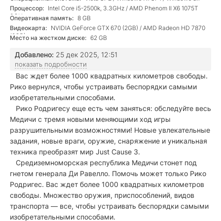
Процессор:
Intel Core i5-2500k, 3.3GHz / AMD Phenom II X6 1075T
3GHz
Оперативная память:
8 GB
Видеокарта:
NVIDIA GeForce GTX 670 (2GB) / AMD Radeon HD 7870
(2GB)
Место на жестком диске:
62 GB
Добавлено:
25 дек 2025, 12:51
показать подробности
Вас ждет более 1000 квадратных километров свободы.
Рико вернулся, чтобы устраивать беспорядки самыми
изобретательными способами.
Рико Родригесу еще есть чем заняться: обследуйте весь
Медичи с тремя новыми меняющими ход игры
разрушительными возможностями! Новые увлекательные
задания, новые враги, оружие, снаряжение и уникальная
техника преобразят мир Just Cause 3.
Средиземноморская республика Медичи стонет под
гнетом генерала Ди Равелло. Помочь может только Рико
Родригес. Вас ждет более 1000 квадратных километров
свободы. Множество оружия, приспособлений, видов
транспорта — все, чтобы устраивать беспорядки самыми
изобретательными способами.