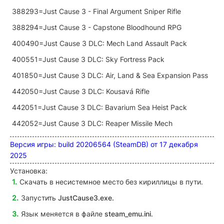
388293=Just Cause 3 - Final Argument Sniper Rifle
388294=Just Cause 3 - Capstone Bloodhound RPG
400490=Just Cause 3 DLC: Mech Land Assault Pack
400551=Just Cause 3 DLC: Sky Fortress Pack
401850=Just Cause 3 DLC: Air, Land & Sea Expansion Pass
442050=Just Cause 3 DLC: Kousavá Rifle
442051=Just Cause 3 DLC: Bavarium Sea Heist Pack
442052=Just Cause 3 DLC: Reaper Missile Mech
Версия игры: build 20206564 (SteamDB) от 17 декабря
2025
Установка:
Скачать в несистемное место без кириллицы в пути.
Запустить
JustCause3
.exe.
Язык меняется в файле
steam_emu.ini
.