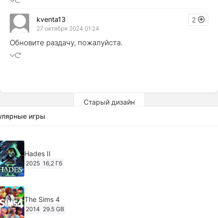
kventa13
2
27 октября 2024 01:24
Обновите раздачу, пожалуйста.
Старый дизайн
улярные игры
Hades II
2025
16,2 Гб
The Sims 4
2014
29.5 GB