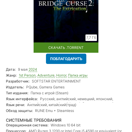
7,7 Гб
СКАЧАТЬ .TORRENT
ПОБЛАГОДАРИТЬ
Дата:
9 мая
2024
Жанр:
1st Person
,
Adventure
,
Horror
,
Папка игры
Разработчик:
SOFTSTAR ENTERTAINMENT
Издатель:
PQube, Gamera Games
Тип издания:
Папка с игрой (Steam)
Язык интерфейса:
Русский, английский, немецкий, японский,
тайский, китайский (упр.), китайский (трад.), бр. португальский,
Язык речи:
Английский, китайский(трад)
корейский, испанский
Обход защиты:
RUNE Emu + Steamless
СИСТЕМНЫЕ ТРЕБОВАНИЯ
Операционная система:
Windows 10 64 bit
Процессор:
AMD Ryzen 3 1200 or Intel Core i5 4590 or equivalent (or