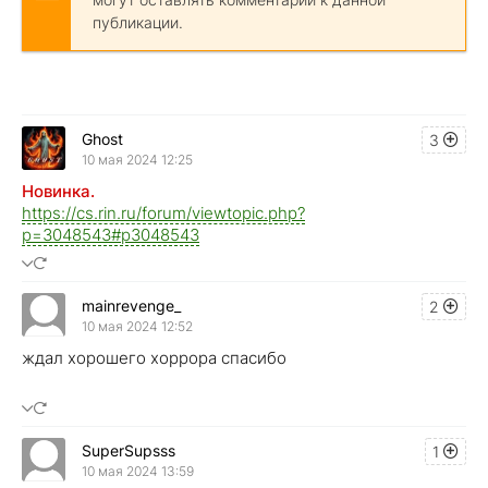
публикации.
Ghost
3
10 мая 2024 12:25
Новинка.
https://cs.rin.ru/forum/viewtopic.php?
p=3048543#p3048543
mainrevenge_
2
10 мая 2024 12:52
ждал хорошего хоррора спасибо
SuperSupsss
1
10 мая 2024 13:59