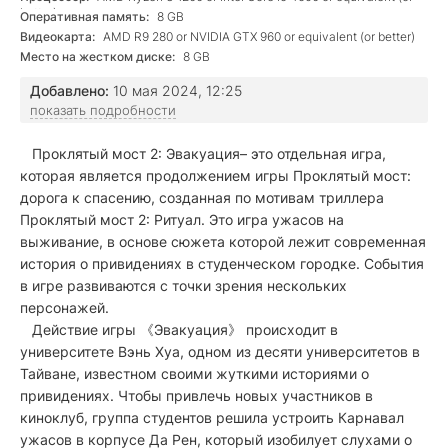
better)
Оперативная память:
8 GB
Видеокарта:
AMD R9 280 or NVIDIA GTX 960 or equivalent (or better)
Место на жестком диске:
8 GB
Добавлено:
10 мая 2024, 12:25
показать подробности
Проклятый мост 2: Эвакуация
– это отдельная игра,
которая является продолжением игры Проклятый мост:
дорога к спасению, созданная по мотивам триллера
Проклятый мост 2: Ритуал. Это игра ужасов на
выживание, в основе сюжета которой лежит современная
история о привидениях в студенческом городке. События
в игре развиваются с точки зрения нескольких
персонажей.
Действие игры 《Эвакуация》 происходит в
университете Вэнь Хуа, одном из десяти университетов в
Тайване, известном своими жуткими историями о
привидениях. Чтобы привлечь новых участников в
киноклуб, группа студентов решила устроить Карнавал
ужасов в корпусе Да Рен, который изобилует слухами о