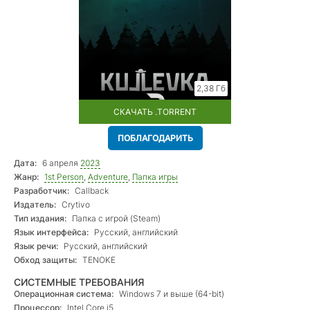
2,38 Гб
СКАЧАТЬ .TORRENT
ПОБЛАГОДАРИТЬ
Дата:
6 апреля
2023
Жанр:
1st Person
,
Adventure
,
Папка игры
Разработчик:
Callback
Издатель:
Crytivo
Тип издания:
Папка с игрой (Steam)
Язык интерфейса:
Русский, английский
Язык речи:
Русский, английский
Обход защиты:
TENOKE
СИСТЕМНЫЕ ТРЕБОВАНИЯ
Операционная система:
Windows 7 и выше (64-bit)
Процессор:
Intel Core i5