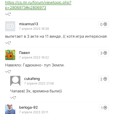
https://cs.rin.ru/forum/viewtopic.php?
p=2806973#p2806973
mixanrus13
0
7 апреля 2023 18:38
вылетает в 3 акте на 11 винде..(( хотя игра интересная
Павел
3
7 апреля 2023 19:32
Навеяло: Гадюкино- пуп Земли.
cukafeng
2
7 апреля 2023 21:58
Чапаев) Эх, времена были))
berloga-92
1
7 апреля 2023 20:11