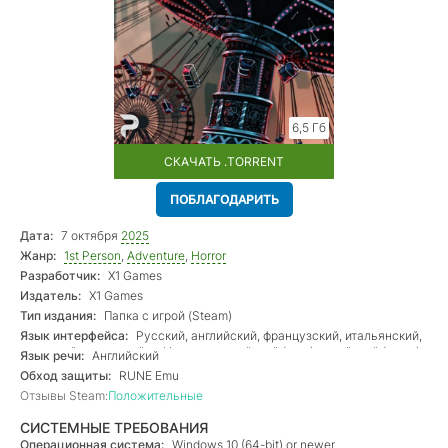
6,5 Гб
СКАЧАТЬ .TORRENT
ПОБЛАГОДАРИТЬ
Дата:
7 октября
2025
Жанр:
1st Person
,
Adventure
,
Horror
Разработчик:
X1 Games
Издатель:
X1 Games
Тип издания:
Папка с игрой (Steam)
Язык интерфейса:
Русский, английский, французский, итальянский,
немецкий, испанский — Испания, китайский (упр.), китайский (трад.)
Язык речи:
Английский
Обход защиты:
RUNE Emu
Отзывы Steam:
Положительные
СИСТЕМНЫЕ ТРЕБОВАНИЯ
Операционная система:
Windows 10 (64-bit) or newer