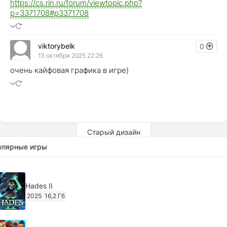
https://cs.rin.ru/forum/viewtopic.php?
p=3371708#p3371708
viktorybelk
0
13 октября 2025 22:26
очень кайфовая графика в игре)
Старый дизайн
улярные игры
Hades II
2025
16,2 Гб