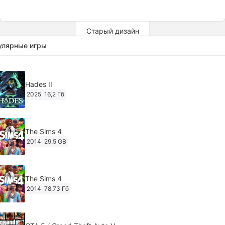
Старый дизайн
улярные игры
Hades II
2025
16,2 Гб
The Sims 4
2014
29.5 GB
The Sims 4
2014
78,73 Гб