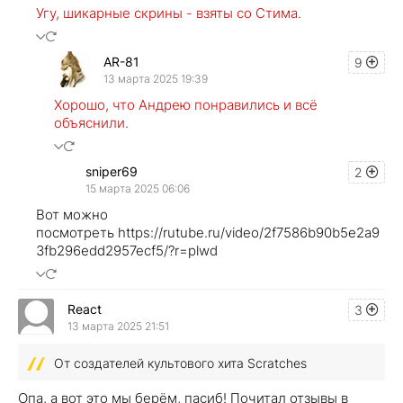
Угу, шикарные скрины - взяты со Стима.
AR-81
9
13 марта 2025 19:39
Хорошо, что Андрею понравились и всё
объяснили.
sniper69
2
15 марта 2025 06:06
Вот можно
посмотреть https://rutube.ru/video/2f7586b90b5e2a9
3fb296edd2957ecf5/?r=plwd
React
3
13 марта 2025 21:51
От создателей культового хита Scratches
Опа, а вот это мы берём, пасиб! Почитал отзывы в