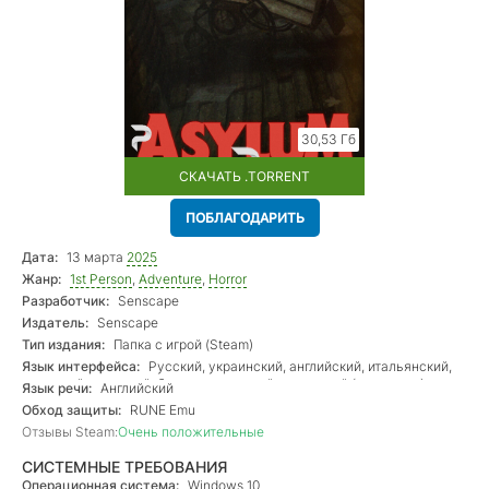
30,53 Гб
СКАЧАТЬ .TORRENT
ПОБЛАГОДАРИТЬ
Дата:
13 марта
2025
Жанр:
1st Person
,
Adventure
,
Horror
Разработчик:
Senscape
Издатель:
Senscape
Тип издания:
Папка с игрой (Steam)
Язык интерфейса:
Русский, украинский, английский, итальянский,
немецкий, польский, бр. португальский, испанский (латиноам.),
Язык речи:
Английский
турецкий, французский, греческий
Обход защиты:
RUNE Emu
Отзывы Steam:
Очень положительные
СИСТЕМНЫЕ ТРЕБОВАНИЯ
Операционная система:
Windows 10