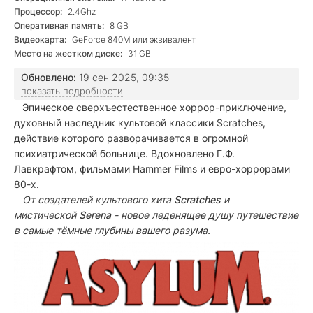
Процессор:
2.4Ghz
Оперативная память:
8 GB
Видеокарта:
GeForce 840M или эквивалент
Место на жестком диске:
31 GB
Обновлено:
19 сен 2025, 09:35
показать подробности
Эпическое сверхъестественное хоррор-приключение,
духовный наследник культовой классики Scratches,
действие которого разворачивается в огромной
психиатрической больнице. Вдохновлено Г.Ф.
Лавкрафтом, фильмами Hammer Films и евро-хоррорами
80-х.
От создателей культового хита
Scratches
и
мистической
Serena
- новое леденящее душу путешествие
в самые тёмные глубины вашего разума.