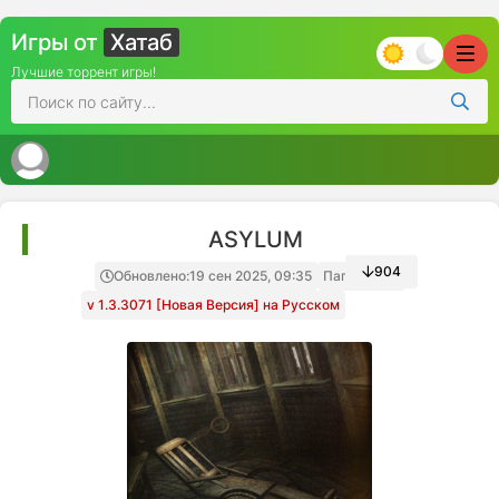
Игры от
Хатаб
Лучшие торрент игры!
ASYLUM
904
Обновлено:
19 сен 2025, 09:35
Папка игры
v 1.3.3071 [Новая Версия] на Русском