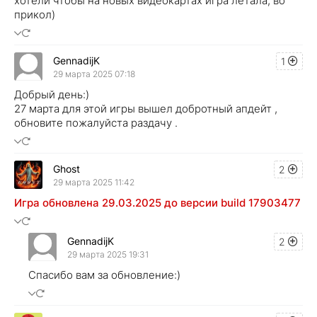
хотели чтобы на новых видеокартах игра летала, во
прикол)
GennadijK
1
29 марта 2025 07:18
Добрый день:)
27 марта для этой игры вышел добротный апдейт ,
обновите пожалуйста раздачу .
Ghost
2
29 марта 2025 11:42
Игра обновлена 29.03.2025 до версии build 17903477
GennadijK
2
29 марта 2025 19:31
Спасибо вам за обновление:)