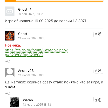
Ghost
📌
19 сен 2025, 09:35
Игра обновлена 19.09.2025 до версии 1.3.3071
Ghost
8
13 марта 2025 18:10
Новинка.
https://cs.rin.ru/forum/viewtopic.php?
p=3238087#p3238087
Andrey03
5
13 марта 2025 18:16
Да, из таких скринов сразу стало понятно что за игра, и
о чём.
Waran
3
13 марта 2025 18:43