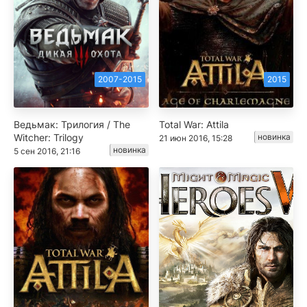
2007-2015
2015
Ведьмак: Трилогия / The
Total War: Attila
Witcher: Trilogy
новинка
21 июн 2016, 15:28
новинка
5 сен 2016, 21:16