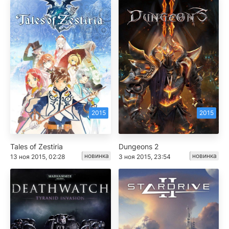
2015
2015
Tales of Zestiria
Dungeons 2
новинка
новинка
13 ноя 2015, 02:28
3 ноя 2015, 23:54