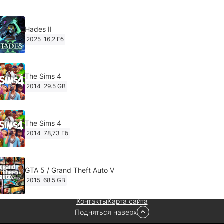
Hades II
2025
16,2 Гб
The Sims 4
2014
29.5 GB
The Sims 4
2014
78,73 Гб
GTA 5 / Grand Theft Auto V
2015
68.5 GB
Контакты
Карта сайта
Подняться наверх
Ghost of Tsushima: Director's Cut v.1053.8.1023.1614
[RePack Decepticon] (2024)