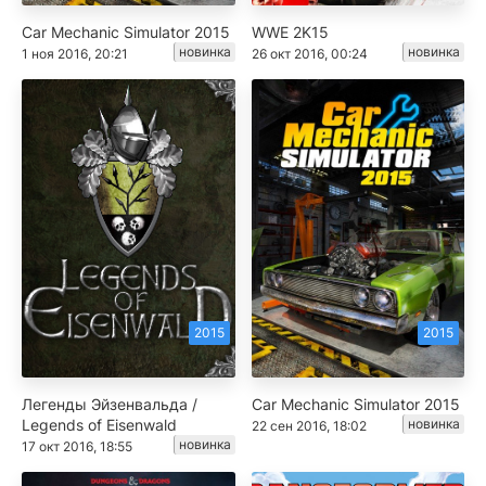
Car Mechanic Simulator 2015
WWE 2K15
новинка
новинка
1 ноя 2016, 20:21
26 окт 2016, 00:24
2015
2015
Легенды Эйзенвальда /
Car Mechanic Simulator 2015
Legends of Eisenwald
новинка
22 сен 2016, 18:02
новинка
17 окт 2016, 18:55