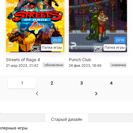
2020
2016
Папка игры
Папка игры
Streets of Rage 4
Punch Club
обновлено
новинка
21 мар 2023, 21:42
26 фев 2023, 18:49
1
2
3
4
Старый дизайн
улярные игры