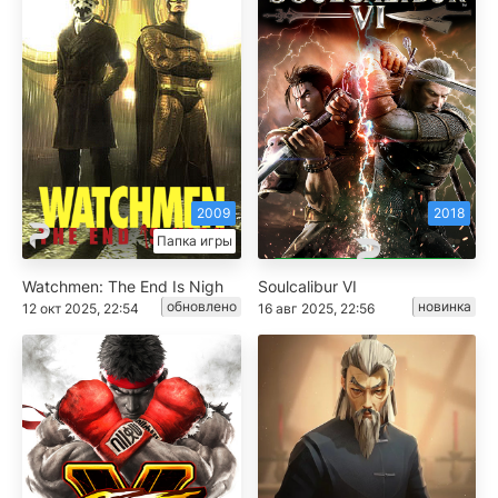
2009
2018
Папка игры
Watchmen: The End Is Nigh
Soulcalibur VI
обновлено
новинка
12 окт 2025, 22:54
16 авг 2025, 22:56