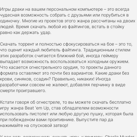
2024
38.5 gb
Игры драки на вашем персональном компьютере – это всегда
чудесная возможность собрать с друзьями или порубиться в
одиночку. Многие из проектов этого жанра рассчитаны на двоих
Cyberpunk 2077
людей. Время скачать любой из файтингов, встать в стойку
2020
49.4 GB
равно как держать удар.
Скачать торрент и полностью сфокусироваться на бое – это то,
что оценит каждый любитель файтинга. Традиционным стилем
Ghost of Tsushima: Director's Cut v.1053.9.0623.1807 [Пап
этих разработок считается ближний бой, иногда геймеру
игры] (2020-2024)
выпадает возможность воспользоваться холодным оружием.
2020-2024
68,09 Гб
Что касается огнестрельного орудия, то проекты данного
формата оставляют это почти без вариантов. Какие драки без
крови, синяков, ссадин? Правильно, никаких! Иногда
Euro Truck Simulator 2 v.1.60.1.7s [Папка игры] (2012)
разработчики совсем не жалеют, добавляя перчинку в виде
2012
37,77 Гб
смерти проигравшего.
Кстати говоря об огнестреле, то вы можете скачать бесплатно
игру жанра Beat ‘em Up, став обладателем возможности
Forza Horizon 5 v.688.044 [Папка игры] (2021)
использовать пистолет или любую другую пушку, которая была
2021
176,66 Гб
при побежденом вами проитивнике. Выпустите пар да
нажимайте на спусковой затвор!
У вас есть возможность скачать игру, к примеру, Charile Murder,