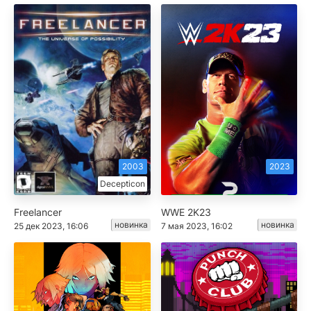
2003
2023
Decepticon
Freelancer
WWE 2K23
новинка
новинка
25 дек 2023, 16:06
7 мая 2023, 16:02