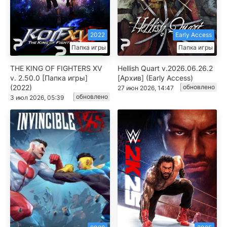
2022
Early Access
Папка игры
Папка игры
THE KING OF FIGHTERS XV
Hellish Quart v.2026.06.26.2
v. 2.50.0 [Папка игры]
[Архив] (Early Access)
(2022)
обновлено
27 июн 2026, 14:47
обновлено
3 июл 2026, 05:39