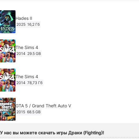
Hades II
2025
16,2 Гб
The Sims 4
2014
29.5 GB
The Sims 4
2014
78,73 Гб
GTA 5 / Grand Theft Auto V
2015
68.5 GB
Ghost of Tsushima: Director's Cut v.1053.8.1023.1614
У нас вы можете скачать игры Драки (Fighting)!
[RePack Decepticon] (2024)