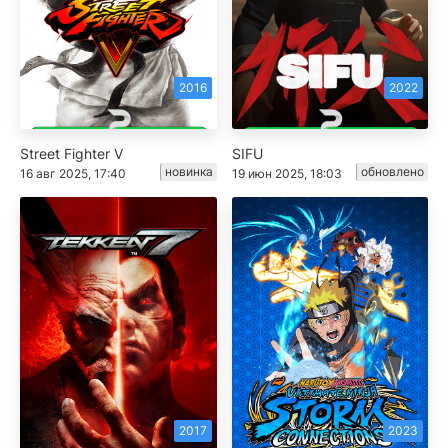
2016
2022
Street Fighter V
SIFU
новинка
обновлено
16 авг 2025, 17:40
19 июн 2025, 18:03
2017
2023