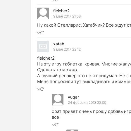
fleicher2
9 мая 2017 21:58
Ну какой Стелларис, Хатабчик? Все ждут от
xatab
9 мая 2017 22:12
fleicher2
На эту игру таблетка кривая. Многие жалу
Сделать то можно.
А лучший репакер это не я придумал. Не з
Меня попросили тут выкладывать и коммен
vuqar
24 февраля 2018 22:00
брат привет очень прошу добавь игру
все