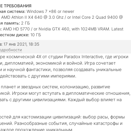
Е ТРЕБОВАНИЯ
ая система:
Windows 7 x86 or newer
AMD Athlon II X4 640 @ 3.0 Ghz / or Intel Core 2 Quad 9400 @
я память:
2 ГБ
:
AMD HD 5770 / or Nvidia GTX 460, with 1024MB VRAM. Latest
HQL drivers from both manufacturers
естком диске:
10 ГБ
о:
17 янв 2021, 18:35
подробности
е космической 4X от студии Paradox Interactive, где игроки
и, дипломатией, экономикой и войной. Игра сочетает
 и научной фантастики, позволяя создавать уникальные
одействовать с другими империями.
планет и звездных систем, колонизацию, развитие
икой. Игроки могут вступать в дипломатические отношения,
вать с другими цивилизациями. Каждый выбор влияет на
стей для кастомизации цивилизаций: выбор расы, формы
шений. Разнообразные события, случайные катастрофы и
каждое прохождение уникальным.