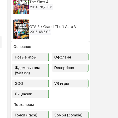
The Sims 4
2014
78,73 Гб
GTA 5 / Grand Theft Auto V
2015
68.5 GB
Основное
Ghost of Tsushima: Director's Cut
v.1053.8.1023.1614 [RePack
Новые игры
Оффлайн
Decepticon] (2024)
2024
38.5 gb
Ждем выхода
Decepticon
(Waiting)
Cyberpunk 2077
2020
49.4 GB
GOG
VR игры
Лицензии
Ghost of Tsushima: Director's Cut
v.1053.9.0623.1807 [Папка
По жанрам
игры] (2020-2024)
2020-2024
68,09 Гб
Гонки (Race)
Зомби (Zombie)