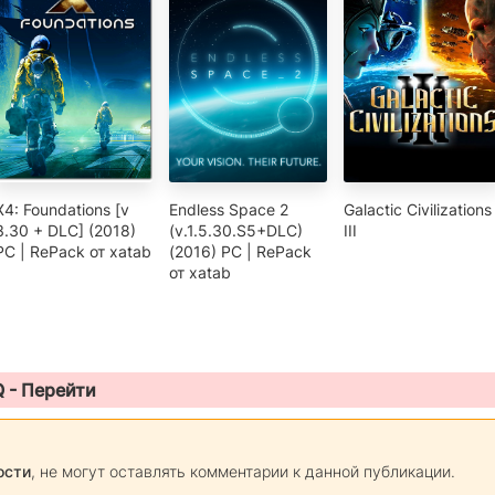
X4: Foundations [v
Endless Space 2
Galactic Civilizations
3.30 + DLC] (2018)
(v.1.5.30.S5+DLC)
III
PC | RePack от xatab
(2016) PC | RePack
от xatab
Q -
Перейти
ости
, не могут оставлять комментарии к данной публикации.