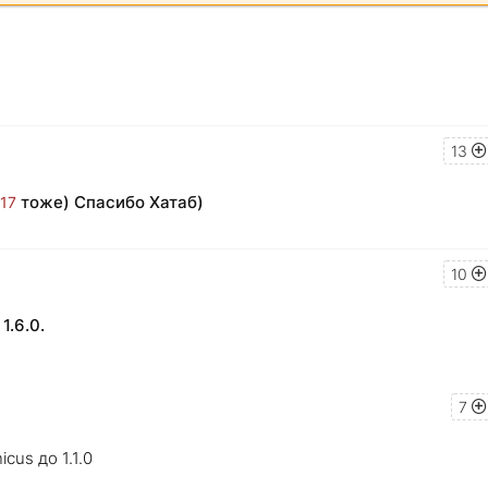
13
тоже) Спасибо Хатаб)
017
10
1.6.0.
7
us до 1.1.0