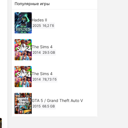
Популярные игры
Hades II
2025
16,2 Гб
The Sims 4
2014
29.5 GB
The Sims 4
2014
78,73 Гб
GTA 5 / Grand Theft Auto V
2015
68.5 GB
Ghost of Tsushima: Director's Cut