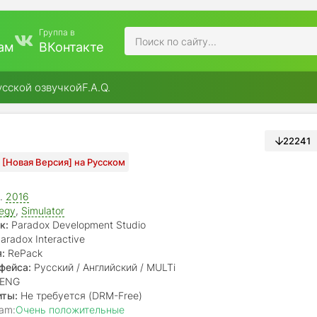
Группа в
ам
ВКонтакте
усской озвучкой
F.A.Q.
22241
8) [Новая Версия] на Русском
.
2016
tegy
,
Simulator
к:
Paradox Development Studio
aradox Interactive
:
RePack
фейса:
Русский / Английский / MULTi
ENG
иты:
Не требуется (DRM-Free)
am:
Очень положительные