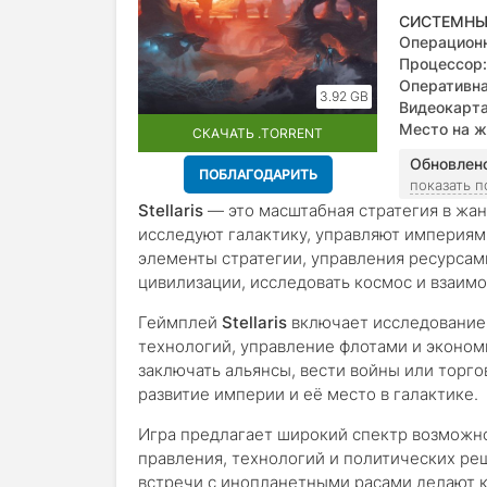
СИСТЕМНЫ
Операционн
Процессор:
2.66 Ghz
Оперативна
3.92 GB
Видеокарта
available W
Место на ж
СКАЧАТЬ .TORRENT
Обновлен
ПОБЛАГОДАРИТЬ
показать 
Stellaris
— это масштабная стратегия в жанр
исследуют галактику, управляют империям
элементы стратегии, управления ресурсами
цивилизации, исследовать космос и взаим
Геймплей
Stellaris
включает исследование 
технологий, управление флотами и эконом
заключать альянсы, вести войны или торго
развитие империи и её место в галактике.
Игра предлагает широкий спектр возможно
правления, технологий и политических ре
встречи с инопланетными расами делают 