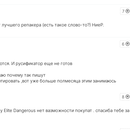
7
 лучшего репакера (есть такое слово-то?) НиеР.
6
ются. И русификатор еще не готов
наю почему так пишут
тировать ,вот уже больше полмесяца этим занимаюсь
8
 Elite Dangerous нет вазможности покупат . спасиба тебе за