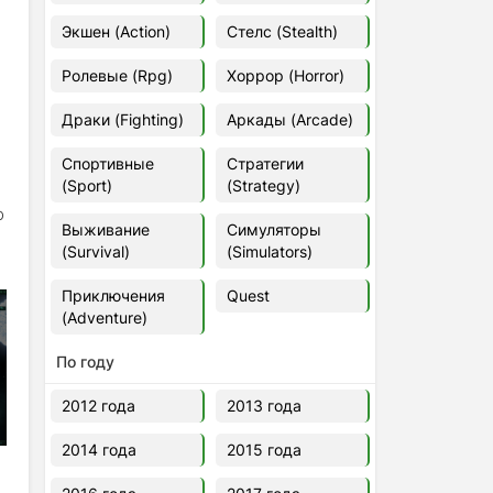
Euro Truck Simulator 2 v.1.60.1.7s
Экшен (Action)
Стелс (Stealth)
[Папка игры] (2012)
2012
37,77 Гб
Ролевые (Rpg)
Хоррор (Horror)
Драки (Fighting)
Аркады (Arcade)
Forza Horizon 5 v.688.044
[Папка игры] (2021)
Спортивные
Стратегии
2021
176,66 Гб
(Sport)
(Strategy)
о
Выживание
Симуляторы
V Rising
(Survival)
(Simulators)
2024
3.4 gb
Приключения
Quest
(Adventure)
По году
2012 года
2013 года
2014 года
2015 года