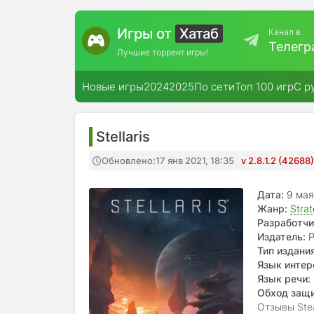
Игры от
Хатаб
Канал в
Телегр
Лучшие торрент игры!
Новые игры
2024
2025
По сети
Топ 100 игр
С р
Stellaris
Обновлено:
17 янв 2021, 18:35
v 2.8.1.2 (4268
Дата:
9 мая
Жанр:
Stra
Разработчи
Издатель:
P
Тип издания
Язык интер
Язык речи:
Обход защ
Отзывы Ste