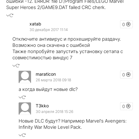
ошибки -12. ERROR: file D:/Program Files/LEGO Marvel
Super Heroes 2/GAME9.DAT failed CRC cherk.
xatab
0
30 декабря 2017 11:14
Отключите антивирус и прохешируйте раздачу.
Возможно она скачена с ошибкой
Также попробуйте запустить установку сетапа с
совместимостью виндус 7
maraticon
0
26 марта 2018 09:18
а когда выйдут новые dlc?
T3kko
0
30 апреля 2018 15:26
Новые DLC будут? Например Marvel's Avengers:
Infinity War Movie Level Pack.