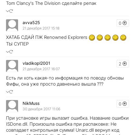
Tom Clancy's The Division сделайте репак
avva525
0
21 декабря 2017 15:18
ХАТАБ СДАЙ ПЖ Renowned Explorers
ТЫ СУПЕР
vladikopl2001
2
21 декабря 2017 16:07
Есть ли хоть какая-то информация по поводу обновы
Фифы, она уже просто давненько вышла ???
NikMuss
0
30 декабря 2017 11:06
При установке игры вылазит ошибка. Название ошибки
ISDone.dll. Произошла ошибка при распаковке: Не
совпадает контрольная сумма! Unarc.dll вернул код