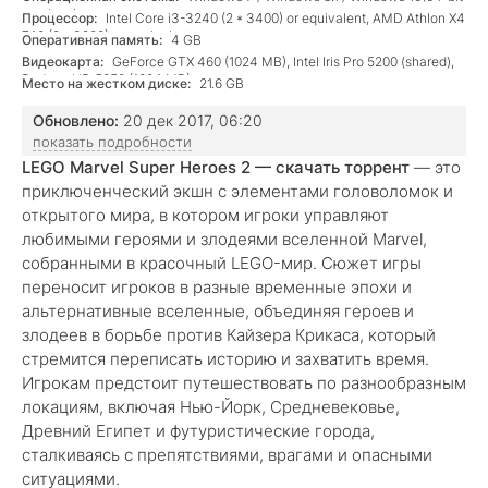
versions)
Процессор:
Intel Core i3-3240 (2 * 3400) or equivalent, AMD Athlon X4
740 (2 * 3200) or equivalent
Оперативная память:
4 GB
Видеокарта:
GeForce GTX 460 (1024 MB), Intel Iris Pro 5200 (shared),
Radeon HD 5850 (1024 MB)
Место на жестком диске:
21.6 GB
Обновлено:
20 дек 2017, 06:20
показать подробности
LEGO Marvel Super Heroes 2 — скачать торрент
— это
приключенческий экшн с элементами головоломок и
открытого мира, в котором игроки управляют
любимыми героями и злодеями вселенной Marvel,
собранными в красочный LEGO-мир. Сюжет игры
переносит игроков в разные временные эпохи и
альтернативные вселенные, объединяя героев и
злодеев в борьбе против Кайзера Крикаса, который
стремится переписать историю и захватить время.
Игрокам предстоит путешествовать по разнообразным
локациям, включая Нью-Йорк, Средневековье,
Древний Египет и футуристические города,
сталкиваясь с препятствиями, врагами и опасными
ситуациями.