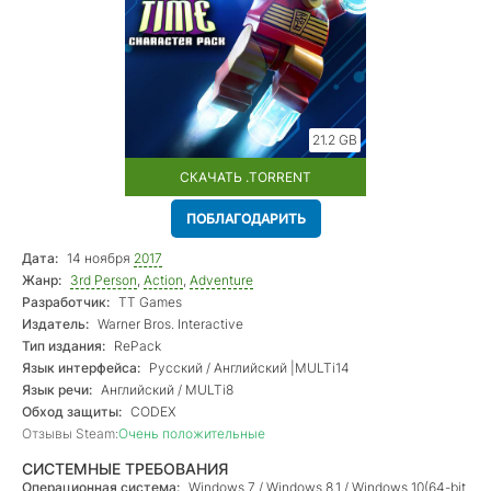
21.2 GB
СКАЧАТЬ .TORRENT
ПОБЛАГОДАРИТЬ
Дата:
14 ноября
2017
Жанр:
3rd Person
,
Action
,
Adventure
Разработчик:
TT Games
Издатель:
Warner Bros. Interactive
Тип издания:
RePack
Язык интерфейса:
Русский / Английский |MULTi14
Язык речи:
Английский / MULTi8
Обход защиты:
CODEX
Отзывы Steam:
Очень положительные
СИСТЕМНЫЕ ТРЕБОВАНИЯ
Операционная система:
Windows 7 / Windows 8.1 / Windows 10(64-bit