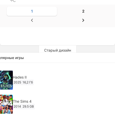
1
2
Старый дизайн
улярные игры
Hades II
2025
16,2 Гб
The Sims 4
2014
29.5 GB