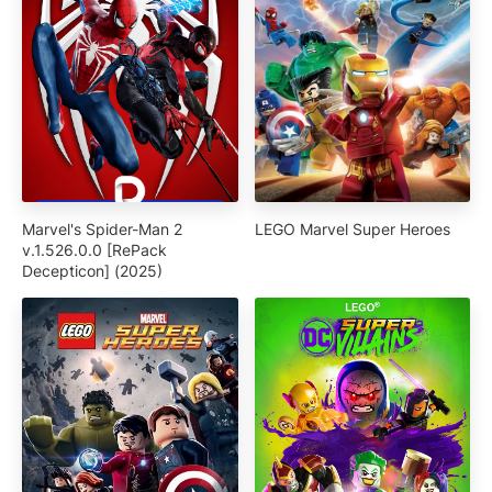
Marvel's Spider-Man 2
LEGO Marvel Super Heroes
v.1.526.0.0 [RePack
Decepticon] (2025)