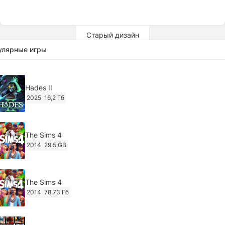
Старый дизайн
улярные игры
Hades II
2025
16,2 Гб
The Sims 4
2014
29.5 GB
The Sims 4
2014
78,73 Гб