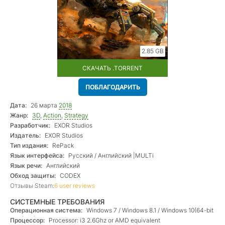
2.85 GB
СКАЧАТЬ .TORRENT
ПОБЛАГОДАРИТЬ
Дата:
26 марта
2018
Жанр:
3D
,
Action
,
Strategy
Разработчик:
EXOR Studios
Издатель:
EXOR Studios
Тип издания:
RePack
Язык интерфейса:
Русский / Английский |MULTi
Язык речи:
Английский
Обход защиты:
CODEX
Отзывы Steam:
6 user reviews
СИСТЕМНЫЕ ТРЕБОВАНИЯ
Операционная система:
Windows 7 / Windows 8.1 / Windows 10(64-bit
versions)
Процессор:
Processor: i3 2.6Ghz or AMD equivalent