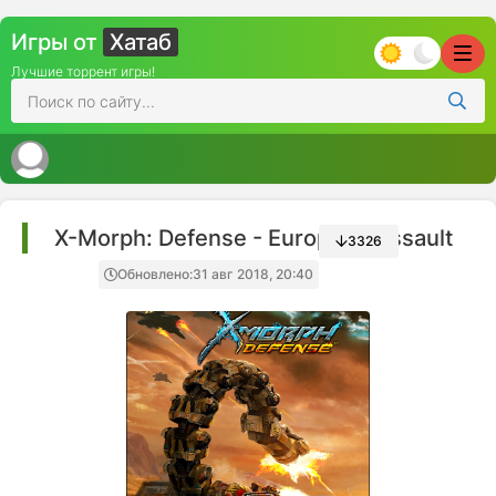
Игры от
Хатаб
Лучшие торрент игры!
X-Morph: Defense - European Assault
3326
Обновлено:
31 авг 2018, 20:40