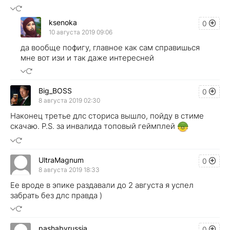
ksenoka
0
10 августа 2019 09:06
да вообще пофигу, главное как сам справишься
мне вот изи и так даже интересней
Big_BOSS
0
8 августа 2019 02:30
Наконец третье длс сториса вышло, пойду в стиме
скачаю. P.S. за инвалида топовый геймплей
UltraMagnum
0
8 августа 2019 18:33
Ее вроде в эпике раздавали до 2 августа я успел
забрать без длс правда )
pashabyrussia
0