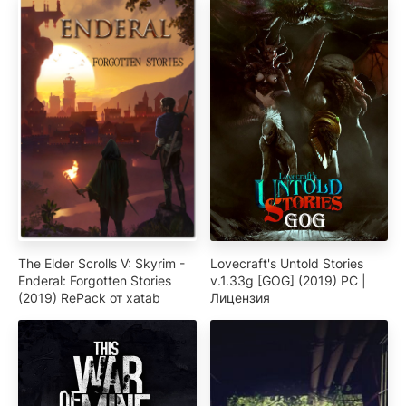
The Elder Scrolls V: Skyrim -
Lovecraft's Untold Stories
Enderal: Forgotten Stories
v.1.33g [GOG] (2019) PC |
(2019) RePack от xatab
Лицензия