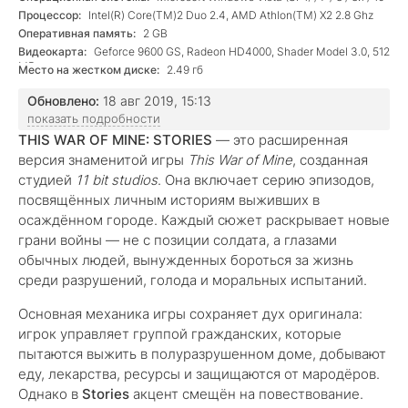
Процессор:
Intel(R) Core(TM)2 Duo 2.4, AMD Athlon(TM) X2 2.8 Ghz
Оперативная память:
2 GB
Видеокарта:
Geforce 9600 GS, Radeon HD4000, Shader Model 3.0, 512
MB
Место на жестком диске:
2.49 гб
Обновлено:
18 авг 2019, 15:13
показать подробности
THIS WAR OF MINE: STORIES
— это расширенная
версия знаменитой игры
This War of Mine
, созданная
студией
11 bit studios
. Она включает серию эпизодов,
посвящённых личным историям выживших в
осаждённом городе. Каждый сюжет раскрывает новые
грани войны — не с позиции солдата, а глазами
обычных людей, вынужденных бороться за жизнь
среди разрушений, голода и моральных испытаний.
Основная механика игры сохраняет дух оригинала:
игрок управляет группой гражданских, которые
пытаются выжить в полуразрушенном доме, добывают
еду, лекарства, ресурсы и защищаются от мародёров.
Однако в
Stories
акцент смещён на повествование.