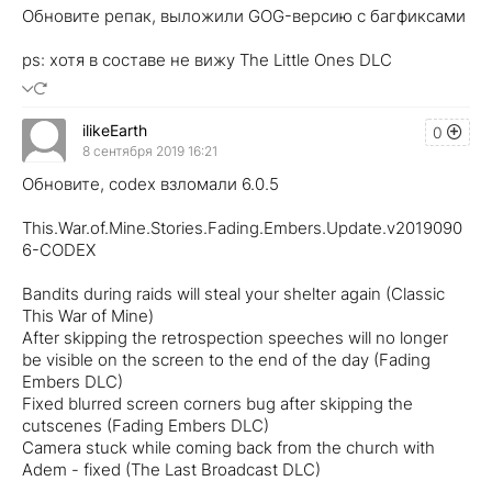
Обновите репак, выложили GOG-версию с багфиксами
ps: хотя в составе не вижу The Little Ones DLC
ilikeEarth
0
8 сентября 2019 16:21
Обновите, codex взломали 6.0.5
This.War.of.Mine.Stories.Fading.Embers.Update.v2019090
6-CODEX
Bandits during raids will steal your shelter again (Classic
This War of Mine)
After skipping the retrospection speeches will no longer
be visible on the screen to the end of the day (Fading
Embers DLC)
Fixed blurred screen corners bug after skipping the
cutscenes (Fading Embers DLC)
Camera stuck while coming back from the church with
Adem - fixed (The Last Broadcast DLC)