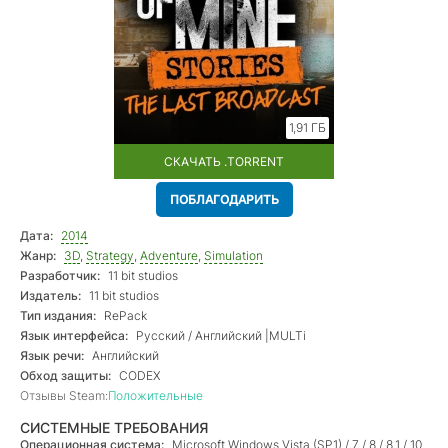
1,91 ГБ
СКАЧАТЬ .TORRENT
ПОБЛАГОДАРИТЬ
Дата:
2014
Жанр:
3D
,
Strategy
,
Adventure
,
Simulation
Разработчик:
11 bit studios
Издатель:
11 bit studios
Тип издания:
RePack
Язык интерфейса:
Русский / Английский |MULTi
Язык речи:
Английский
Обход защиты:
CODEX
Отзывы Steam:
Положительные
СИСТЕМНЫЕ ТРЕБОВАНИЯ
Операционная система:
Microsoft Windows Vista (SP1) / 7 / 8 / 8.1 / 10