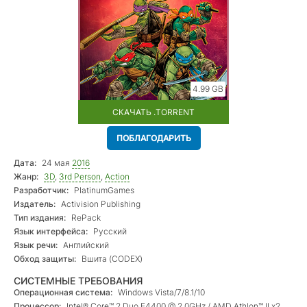
4.99 GB
СКАЧАТЬ .TORRENT
ПОБЛАГОДАРИТЬ
Дата:
24 мая
2016
Жанр:
3D
,
3rd Person
,
Action
Разработчик:
PlatinumGames
Издатель:
Activision Publishing
Тип издания:
RePack
Язык интерфейса:
Русский
Язык речи:
Английский
Обход защиты:
Вшита (CODEX)
СИСТЕМНЫЕ ТРЕБОВАНИЯ
Операционная система:
Windows Vista/7/8.1/10
Процессор:
Intel® Core™ 2 Duo E4400 @ 2.0GHz / AMD Athlon™ II x2