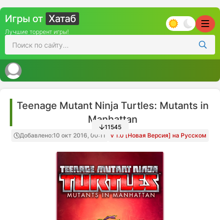
Игры от
Хатаб
Лучшие торрент игры!
Teenage Mutant Ninja Turtles: Mutants in
Manhattan
11545
Добавлено:
10 окт 2016, 00:11
v 1.0 [Новая Версия] на Русском