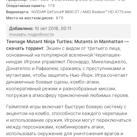
250 @ 3.0GHz
Оперативная память:
1 Гб
Видеокарта:
NVIDIA® GeForce® 8800 GT / AMD Radeon™ HD 4770 или
лучше.
Место на жестком диске:
8 Гб
Добавлено:
10 окт 2016, 00:11
показать подробности
Teenage Mutant Ninja Turtles: Mutants in Manhattan —
скачать торрент
. Экшен с видом от третьего лица,
основанный на популярной вселенной Черепашек-
ниндзя. Игроки управляют Леонардо, Микеланджело,
Донателло и Рафаэлем, сражаясь с преступниками и
мутантами, чтобы защитить Нью-Йорк. Игра сочетает
динамичные боевые сцены, комбо-атаки,
кооперативный режим и разнообразные миссии,
погружая в атмосферу приключений любимых героев.
Геймплей игры включает быструю боевую систему с
акцентом на комбо, способности каждого черепашки
и использование оружия. Игроки могут переключаться
между персонажами, комбинировать атаки,
использовать окружение для уничтожения врагов и