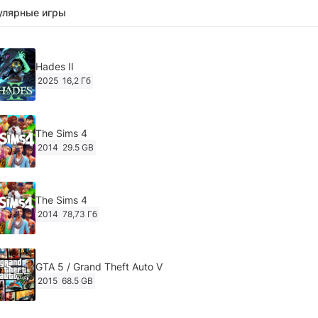
улярные игры
Hades II
2025
16,2 Гб
The Sims 4
2014
29.5 GB
The Sims 4
2014
78,73 Гб
GTA 5 / Grand Theft Auto V
2015
68.5 GB