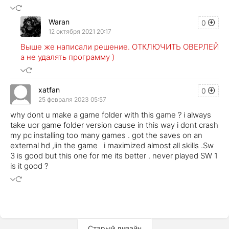
Waran
0
12 октября 2021 20:17
Выше же написали решение. ОТКЛЮЧИТЬ ОВЕРЛЕЙ
а не удалять программу )
xatfan
0
25 февраля 2023 05:57
why dont u make a game folder with this game ? i always
take uor game folder version cause in this way i dont crash
my pc installing too many games . got the saves on an
external hd ,iin the game i maximized almost all skills .Sw
3 is good but this one for me its better . never played SW 1
is it good ?
Старый дизайн