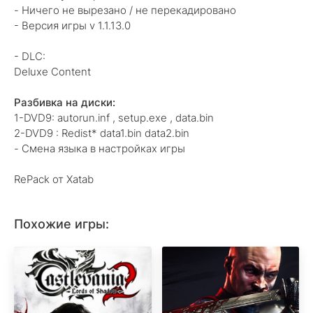
- Ничего не вырезано / не перекадировано
- Версия игры v 1.1.13.0
- DLC:
Deluxe Content
Разбивка на диски:
1-DVD9: autorun.inf , setup.exe , data.bin
2-DVD9 : Redist* data1.bin data2.bin
- Смена языка в настройках игры
RePack от Xatab
Похожие игры: