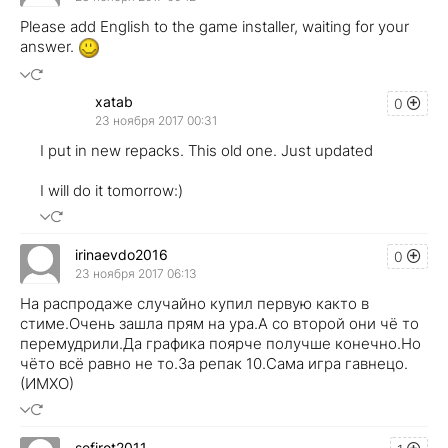
Please add English to the game installer, waiting for your
answer.
xatab
0
23 ноября 2017 00:31
I put in new repacks. This old one. Just updated
I will do it tomorrow:)
irinaevdo2016
0
23 ноября 2017 06:13
На распродаже случайно купил первую както в
стиме.Очень зашла прям на ура.А со второй они чё то
перемудрили.Да графика поярче получше конечно.Но
чёто всё равно не то.За репак 10.Сама игра гавнецо.
(ИМХО)
sefirot2011