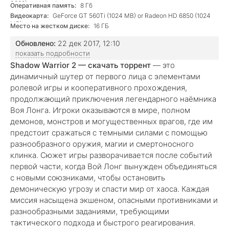
3800) or equivalent
Оперативная память:
8 Гб
Видеокарта:
GeForce GT 560Ti (1024 MB) or Radeon HD 6850 (1024
MB) or better
Место на жестком диске:
16 ГБ
Обновлено:
22 дек 2017, 12:10
показать подробности
Shadow Warrior 2 — скачать торрент
— это
динамичный шутер от первого лица с элементами
ролевой игры и кооперативного прохождения,
продолжающий приключения легендарного наёмника
Воя Лонга. Игроки оказываются в мире, полном
демонов, монстров и могущественных врагов, где им
предстоит сражаться с темными силами с помощью
разнообразного оружия, магии и смертоносного
клинка. Сюжет игры разворачивается после событий
первой части, когда Вой Лонг вынужден объединяться
с новыми союзниками, чтобы остановить
демоническую угрозу и спасти мир от хаоса. Каждая
миссия насыщена экшеном, опасными противниками и
разнообразными заданиями, требующими
тактического подхода и быстрого реагирования.