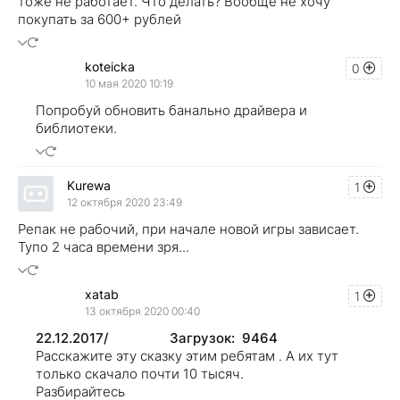
тоже не работает. Что делать? Вообще не хочу
покупать за 600+ рублей
koteicka
0
10 мая 2020 10:19
Попробуй обновить банально драйвера и
библиотеки.
Kurewa
1
12 октября 2020 23:49
Репак не рабочий, при начале новой игры зависает.
Тупо 2 часа времени зря...
xatab
1
13 октября 2020 00:40
22.12.2017/ Загрузок: 9464
Расскажите эту сказку этим ребятам . А их тут
только скачало почти 10 тысяч.
Разбирайтесь