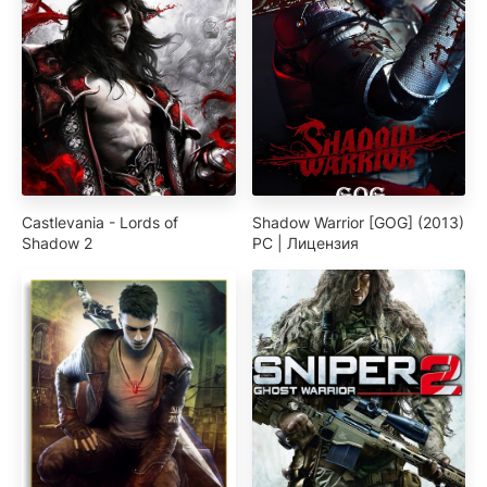
Castlevania - Lords of
Shadow Warrior [GOG] (2013)
Shadow 2
PC | Лицензия