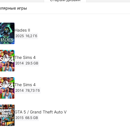
улярные игры
Hades II
2025
16,2 Гб
The Sims 4
2014
29.5 GB
The Sims 4
2014
78,73 Гб
GTA 5 / Grand Theft Auto V
2015
68.5 GB