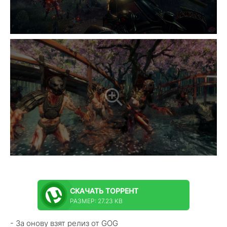
СКАЧАТЬ
ТОРРЕНТ
РАЗМЕР: 27.23 KB
- За онову взят релиз от GOG