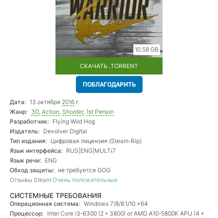
10.58 GB
СКАЧАТЬ .TORRENT
ПОБЛАГОДАРИТЬ
Дата:
13 октября
2016
г.
Жанр:
3D
,
Action
,
Shooter
,
1st Person
Разработчик:
Flying Wild Hog
Издатель:
Devolver Digital
Тип издания:
Цифровая лицензия (Steam-Rip)
Язык интерфейса:
RUS|ENG|MULTi7
Язык речи:
ENG
Обход защиты:
не требуется GOG
Отзывы Steam:
Очень положительные
СИСТЕМНЫЕ ТРЕБОВАНИЯ
Операционная система:
Windows 7/8/8.1/10 x64
Процессор:
Intel Core i3-6300 (2 * 3800) or AMD A10-5800K APU (4 *