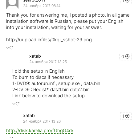
1
24 ноября 2017 08:14
Thank you for answering me, I posted a photo, in all game
installation software is Russian, please put your English
into your installation, waiting for your answer.
http://uupload.ir/files/0kqj_sshot-29.png
xatab
0
24 ноября 2017 13:25
I did the setup in English
To burn to discs if necessary
1-DVD9: autorun.inf , setup.exe , data.bin
2-DVD9 : Redist* data1.bin data2.bin
Link below to download the setup
xatab
1
24 ноября 2017 13:26
http://disk.karelia.pro/fGhgG4d/