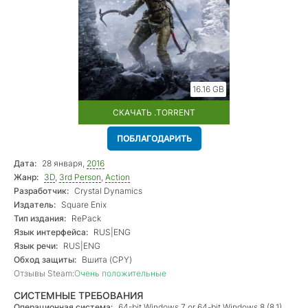
16.16 GB
СКАЧАТЬ .TORRENT
ПОБЛАГОДАРИТЬ
Дата:
28 января,
2016
Жанр:
3D
,
3rd Person
,
Action
Разработчик:
Crystal Dynamics
Издатель:
Square Enix
Тип издания:
RePack
Язык интерфейса:
RUS|ENG
Язык речи:
RUS|ENG
Обход защиты:
Вшита (CPY)
Отзывы Steam:
Очень положительные
СИСТЕМНЫЕ ТРЕБОВАНИЯ
Операционная система:
64-bit Windows 7 or 64-bit Windows 8 (8.1)