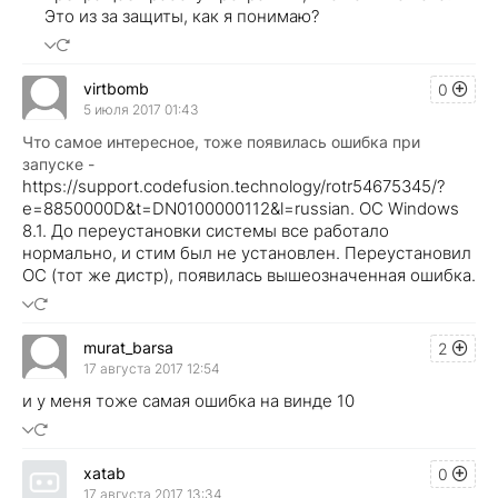
Это из за защиты, как я понимаю?
virtbomb
0
5 июля 2017 01:43
Что самое интересное, тоже появилась ошибка при
запуске -
https://support.codefusion.technology/rotr54675345/?
e=8850000D&t=DN0100000112&l=russian. ОС Windows
8.1. До переустановки системы все работало
нормально, и стим был не установлен. Переустановил
ОС (тот же дистр), появилась вышеозначенная ошибка.
murat_barsa
2
17 августа 2017 12:54
и у меня тоже самая ошибка на винде 10
xatab
0
17 августа 2017 13:34