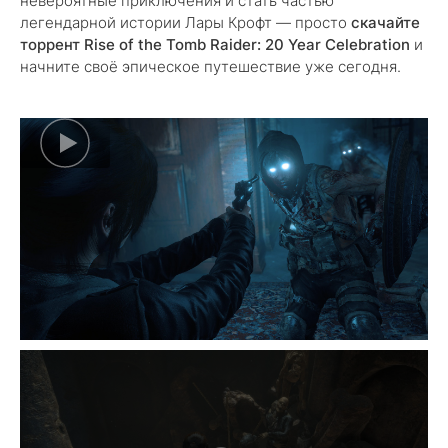
невероятные приключения и стать частью
легендарной истории Лары Крофт — просто
скачайте
торрент Rise of the Tomb Raider: 20 Year Celebration
и
начните своё эпическое путешествие уже сегодня.