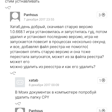
стим устнавливать
Panhous
3
7 декабря 2017 23:55
Хатаб,день добрый, скачивал старую версию
1.0.668.1 игра установилась и запустилась гуд, потом
удалил и установил последнию версию, игра не
запускается повесит в процессах несколько секунд
и все, добавлял файл реестра не помогло(
установил опять старую версию и она тоже
перестала запускатся, может из за файла реестра?
может его
можно удалить из реесстра и как его удалить?
xatab
1
8 декабря 2017 00:09
В Моих документах в компьютере попробуй
удалить папку CPY
Panhous
3