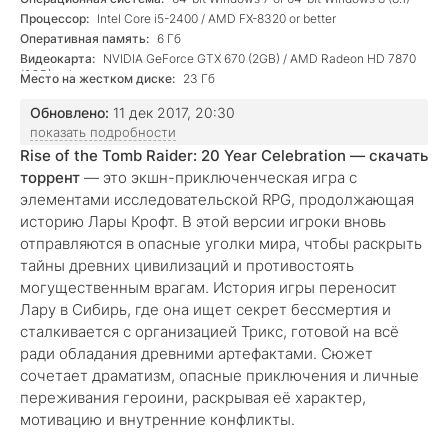
Процессор:
Intel Core i5-2400 / AMD FX-8320 or better
Оперативная память:
6 Гб
Видеокарта:
NVIDIA GeForce GTX 670 (2GB) / AMD Radeon HD 7870
(2GB) or better
Место на жестком диске:
23 Гб
Обновлено:
11 дек 2017, 20:30
показать подробности
Rise of the Tomb Raider: 20 Year Celebration — скачать
торрент
— это экшн-приключенческая игра с
элементами исследовательской RPG, продолжающая
историю Лары Крофт. В этой версии игроки вновь
отправляются в опасные уголки мира, чтобы раскрыть
тайны древних цивилизаций и противостоять
могущественным врагам. История игры переносит
Лару в Сибирь, где она ищет секрет бессмертия и
сталкивается с организацией Трикс, готовой на всё
ради обладания древними артефактами. Сюжет
сочетает драматизм, опасные приключения и личные
переживания героини, раскрывая её характер,
мотивацию и внутренние конфликты.