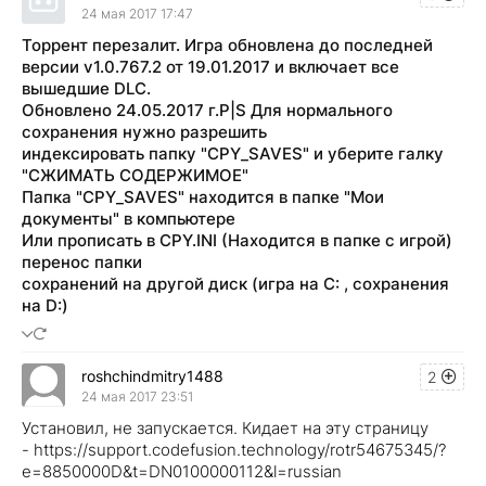
24 мая 2017 17:47
Торрент перезалит. Игра обновлена до последней
версии v1.0.767.2 от 19.01.2017 и включает все
вышедшие DLC.
Обновлено 24.05.2017 г.P|S Для нормального
сохранения нужно разрешить
индексировать папку "CPY_SAVES" и уберите галку
"СЖИМАТЬ СОДЕРЖИМОЕ"
Папка "CPY_SAVES" находится в папке "Мои
документы" в компьютере
Или прописать в CPY.INI (Находится в папке с игрой)
перенос папки
сохранений на другой диск (игра на C: , сохранения
на D:)
roshchindmitry1488
2
24 мая 2017 23:51
Установил, не запускается. Кидает на эту страницу
- https://support.codefusion.technology/rotr54675345/?
e=8850000D&t=DN0100000112&l=russian