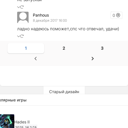
Panhous
0
8 декабря 2017 16:00
ладно надеюсь поможет,спс что отвечал, удачи)
1
2
3
Старый дизайн
улярные игры
Hades II
2025
16,2 Гб