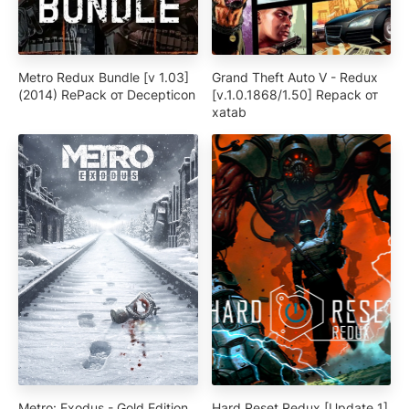
Metro Redux Bundle [v 1.03]
Grand Theft Auto V - Redux
(2014) RePack от Decepticon
[v.1.0.1868/1.50] Repack от
xatab
Metro: Exodus - Gold Edition
Hard Reset Redux [Update 1]