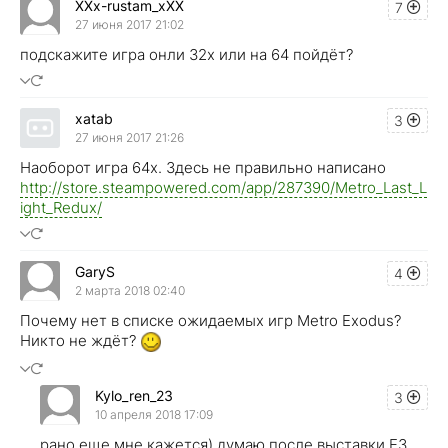
XXx-rustam_xXX
7
27 июня 2017 21:02
подскажите игра онли 32х или на 64 пойдёт?
xatab
3
27 июня 2017 21:26
Наоборот игра 64х. Здесь не правильно написано
http://store.steampowered.com/app/287390/Metro_Last_L
ight_Redux/
GaryS
4
2 марта 2018 02:40
Почему нет в списке ожидаемых игр Metro Exodus?
Никто не ждёт?
Kylo_ren_23
3
10 апреля 2018 17:09
рано еще мне кажется) думаю после выставки Е3