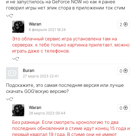
и не запустилось на GeForce NOW но как я ранее
говорил игры нет эпик стора в приложении ток стим
Waran
2
6 февраля 2021 18:24
Это облачный сервис игра установлена там на
серверах. к тебе только картинка прилетает. можно
играть даже с телефонов.
Buran
0
27 марта 2023 22:41
Подскажите, это самая последняя версия или лучше
скачать GOG'вскую версию?
Waran
0
28 марта 2023 00:44
Без разници. Если смотреть хронологию то два
последних обновления в стиме идут конец 15 года и
первый квартал 19 года. В стиме они не имеют