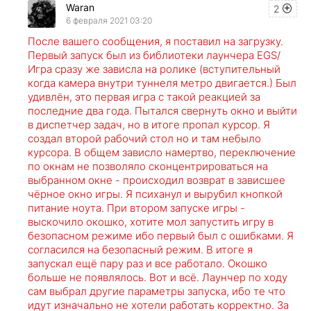
Waran
2
6 февраля 2021 03:20
После вашего сообщения, я поставил на загрузку.
Первый запуск был из библиотеки лаунчера EGS/
Игра сразу же зависла на ролике (вступительный
когда камера внутри туннеля метро двигается.) Был
удивлён, это первая игра с такой реакцией за
последние два года. Пытался свернуть окно и выйти
в диспетчер задач, но в итоге пропал курсор. Я
создал второй рабочий стол но и там небыло
курсора. В общем зависло намертво, переключение
по окнам не позволяло сконцентрироваться на
выбранном окне - происходил возврат в зависшее
чёрное окно игры. Я психанул и вырубил кнопкой
питание ноута. При втором запуске игры -
выскочило окошко, хотите мол запустить игру в
безопасном режиме ибо первый был с ошибками. Я
согласился на безопасный режим. В итоге я
запускал ещё пару раз и все работало. Окошко
больше не появлялось. Вот и всё. Лаунчер по ходу
сам выбрал другие параметры запуска, ибо те что
идут изначально не хотели работать корректно. За