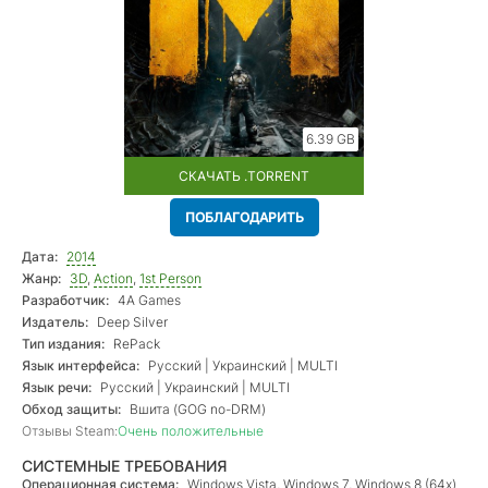
6.39 GB
СКАЧАТЬ .TORRENT
ПОБЛАГОДАРИТЬ
Дата:
2014
Жанр:
3D
,
Action
,
1st Person
Разработчик:
4A Games
Издатель:
Deep Silver
Тип издания:
RePack
Язык интерфейса:
Русский | Украинский | MULTI
Язык речи:
Русский | Украинский | MULTI
Обход защиты:
Вшита (GOG no-DRM)
Отзывы Steam:
Очень положительные
СИСТЕМНЫЕ ТРЕБОВАНИЯ
Операционная система:
Windows Vista, Windows 7, Windows 8 (64х)