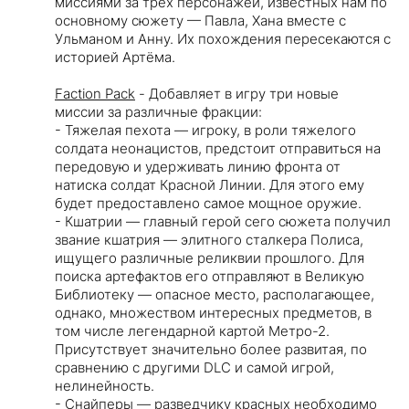
миссиями за трех персонажей, известных нам по
основному сюжету — Павла, Хана вместе с
Ульманом и Анну. Их похождения пересекаются с
историей Артёма.
Faction Pack
- Добавляет в игру три новые
миссии за различные фракции:
- Тяжелая пехота — игроку, в роли тяжелого
солдата неонацистов, предстоит отправиться на
передовую и удерживать линию фронта от
натиска солдат Красной Линии. Для этого ему
будет предоставлено самое мощное оружие.
- Кшатрии — главный герой сего сюжета получил
звание кшатрия — элитного сталкера Полиса,
ищущего различные реликвии прошлого. Для
поиска артефактов его отправляют в Великую
Библиотеку — опасное место, располагающее,
однако, множеством интересных предметов, в
том числе легендарной картой Метро-2.
Присутствует значительно более развитая, по
сравнению с другими DLC и самой игрой,
нелинейность.
- Снайперы — разведчику красных необходимо