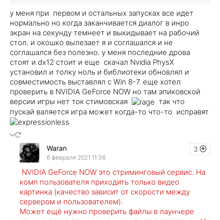
у меня при первом и остальных запусках все идет
нормально но когда заканчивается диалог в инро
экран на секунду темнеет и выкидывает на рабочий
стол. и окошко вылезает я и соглашался и не
соглашался без полезно. у меня последние дрова
стоят и dx12 стоит и еще скачал Nvidia PhysX
установил и толку ноль и библиотеки обновлял и
совместимость выставлял с Win 8-7. еще хотел
проверить в NVIDIA GeForce NOW но там эпиковской
версии игры нет ток стимовская
так что
пускай валяется игра может когда-то что-то исправят
Waran
3
6 февраля 2021 11:36
NVIDIA GeForce NOW это стриминговый сервис. На
комп пользователя приходить только видео
картинка (качество зависит от скорости между
сервером и пользователем).
Может ещё нужно проверить файлы в лаунчере