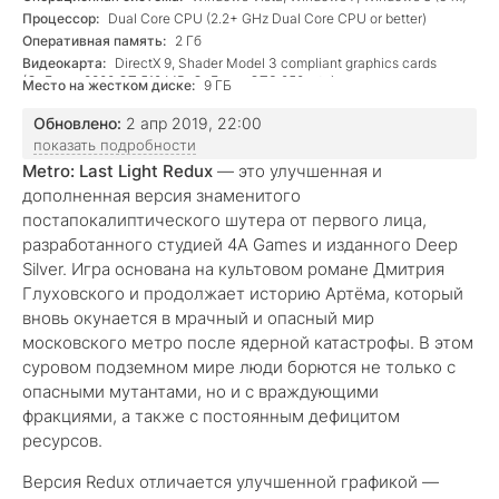
Процессор:
Dual Core CPU (2.2+ GHz Dual Core CPU or better)
Оперативная память:
2 Гб
Видеокарта:
DirectX 9, Shader Model 3 compliant graphics cards
(GeForce 8800 GT 512 MB, GeForce GTS 250, etc)
Место на жестком диске:
9 ГБ
Обновлено:
2 апр 2019, 22:00
показать подробности
Metro: Last Light Redux
— это улучшенная и
дополненная версия знаменитого
постапокалиптического шутера от первого лица,
разработанного студией 4A Games и изданного Deep
Silver. Игра основана на культовом романе Дмитрия
Глуховского и продолжает историю Артёма, который
вновь окунается в мрачный и опасный мир
московского метро после ядерной катастрофы. В этом
суровом подземном мире люди борются не только с
опасными мутантами, но и с враждующими
фракциями, а также с постоянным дефицитом
ресурсов.
Версия Redux отличается улучшенной графикой —