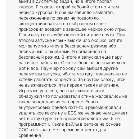
выйти в диспетчер задач, но в итоге пропал
курсор. Я создал второй рабочий стол но и там
небыло курсора. В общем зависло намертво,
переключение по окнам не позволяло
сконцентрироваться на выбранном окне -
происходил возврат в зависшее чёрное окно игры.
Я психанул и вырубил кнопкой питание ноута. При
втором запуске игры - выскочило окошко, хотите
мол запустить игру в безопасном режиме ибо
первый был с ошибками. Я согласился на
безопасный режим. В итоге я запускал ещё пару
раз и все работало. Окошко больше не появлялось.
Вот и всё. Лаунчер по ходу сам выбрал другие
параметры запуска, ибо те что идут изначально не
хотели работать корректно. За ноутом слежу, игры
не выеживаються, эта первая такая капризная.
Игра уже удалена, но порывшись в сети
обнаружил что пользователи стима жаловались на
такое поведение из-за определённых
внутриигровых файлов dx11-го и рекомендовали
удалять кое какие ну а EGS же не знаю чем думает
чет в структуре я не присматривался к им. Я не
программист ). Какие файлы в репаке на основе
GOG я не знаю. Нет времени и места для
сравнения )