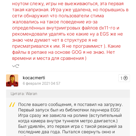
ноутом слежу, игры не выеживаються, эта первая
такая капризная. Игра уже удалена, но порывшись в
сети обнаружил что пользователи стима
жаловались на такое поведение из-за
определённых внутриигровых файлов dx11-го и
рекомендовали удалять кое какие ну а EGS же не
знаю чем думает чет в структуре я не
присматривался к им. Я не программист ). Какие
файлы в репаке на основе GOG я не знаю. Нет
времени и места для сравнения )
kocacmerti
1
6 февраля 2021 04:57
Цитата: Waran
После вашего сообщения, я поставил на загрузку.
Первый запуск был из библиотеки лаунчера EGS/
Игра сразу же зависла на ролике (вступительный
когда камера внутри туннеля метро двигается.)
Был удивлён, это первая игра с такой реакцией за
последние два года. Пытался свернуть окно и