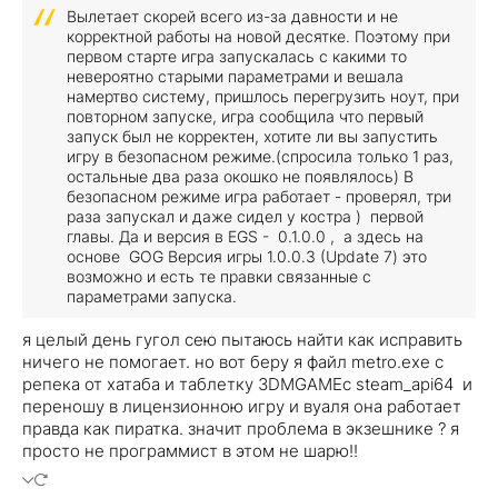
Вылетает скорей всего из-за давности и не
корректной работы на новой десятке. Поэтому при
первом старте игра запускалась с какими то
невероятно старыми параметрами и вешала
намертво систему, пришлось перегрузить ноут, при
повторном запуске, игра сообщила что первый
запуск был не корректен, хотите ли вы запустить
игру в безопасном режиме.(спросила только 1 раз,
остальные два раза окошко не появлялось) В
безопасном режиме игра работает - проверял, три
раза запускал и даже сидел у костра ) первой
главы. Да и версия в EGS - 0.1.0.0 , а здесь на
основе GOG Версия игры 1.0.0.3 (Update 7) это
возможно и есть те правки связанные с
параметрами запуска.
я целый день гугол сею пытаюсь найти как исправить
ничего не помогает. но вот беру я файл metro.exe с
репека от хатаба и таблетку 3DMGAMEc steam_api64 и
переношу в лицензионною игру и вуаля она работает
правда как пиратка. значит проблема в экзешнике ? я
просто не программист в этом не шарю!!