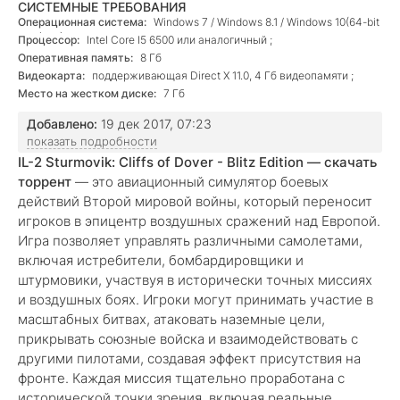
СИСТЕМНЫЕ ТРЕБОВАНИЯ
Операционная система:
Windows 7 / Windows 8.1 / Windows 10(64-bit
versions)
Процессор:
Intel Core I5 6500 или аналогичный ;
Оперативная память:
8 Гб
Видеокарта:
поддерживающая Direct X 11.0, 4 Гб видеопамяти ;
Место на жестком диске:
7 Гб
Добавлено:
19 дек 2017, 07:23
показать подробности
IL-2 Sturmovik: Cliffs of Dover - Blitz Edition — скачать
торрент
— это авиационный симулятор боевых
действий Второй мировой войны, который переносит
игроков в эпицентр воздушных сражений над Европой.
Игра позволяет управлять различными самолетами,
включая истребители, бомбардировщики и
штурмовики, участвуя в исторически точных миссиях
и воздушных боях. Игроки могут принимать участие в
масштабных битвах, атаковать наземные цели,
прикрывать союзные войска и взаимодействовать с
другими пилотами, создавая эффект присутствия на
фронте. Каждая миссия тщательно проработана с
исторической точки зрения, включая реальные