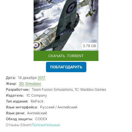
3.78 GB
СКАЧАТЬ .TORRENT
ПОБЛАГОДАРИТЬ
Дата:
14 декабря
2017
Жанр:
3D
,
Simulator
Разработчик:
Team Fusion Simulations, 1C: Maddox Games
Издатель:
1C Company
Тип издания:
RePack
Язык интерфейса:
Русский / Английский
Язык речи:
Английский
Обход защиты:
CODEX
Отзывы Steam:
Положительные