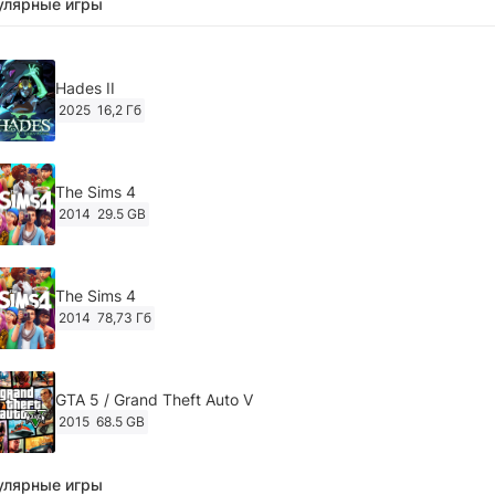
улярные игры
Hades II
2025
16,2 Гб
The Sims 4
2014
29.5 GB
The Sims 4
2014
78,73 Гб
GTA 5 / Grand Theft Auto V
2015
68.5 GB
улярные игры
Ghost of Tsushima: Director's Cut v.1053.8.1023.1614