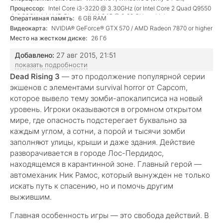
Процессор:
Intel Core i3-3220 @ 3.30GHz (or Intel Core 2 Quad Q9550
@ 2.83GHz) / AMD Phenom II X4 945 @ 3.00 GHz or higher
Оперативная память:
6 GB RAM
Видеокарта:
NVIDIA® GeForce® GTX 570 / AMD Radeon 7870 or higher
Место на жестком диске:
26 Гб
Добавлено:
27 авг 2015, 21:51
показать подробности
Dead Rising 3
— это продолжение популярной серии
экшенов с элементами survival horror от Capcom,
которое вывело тему зомби-апокалипсиса на новый
уровень. Игроки оказываются в огромном открытом
мире, где опасность подстерегает буквально за
каждым углом, а сотни, а порой и тысячи зомби
заполняют улицы, крыши и даже здания. Действие
разворачивается в городе Лос-Пердидос,
находящемся в карантинной зоне. Главный герой —
автомеханик Ник Рамос, который вынужден не только
искать путь к спасению, но и помочь другим
выжившим.
Главная особенность игры — это свобода действий. В