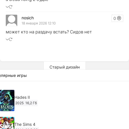
nosich
0
18 января 2026 12:10
может кто на раздачу встать? Сидов нет
Старый дизайн
улярные игры
Hades II
2025
16,2 Гб
The Sims 4