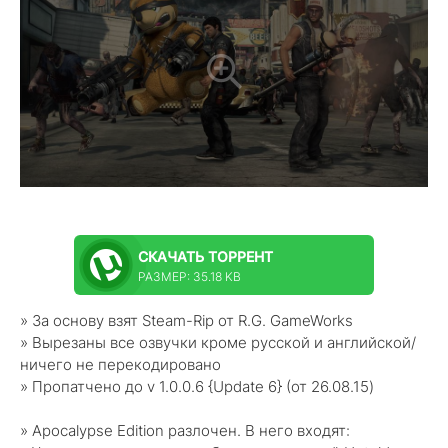
СКАЧАТЬ
ТОРРЕНТ
РАЗМЕР: 35.18 KB
» За основу взят Steam-Rip от R.G. GameWorks
» Вырезаны все озвучки кроме русской и английской/
ничего не перекодировано
» Пропатчено до v 1.0.0.6 {Update 6} (от 26.08.15)
» Apocalypse Edition разлочен. В него входят: