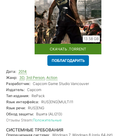
13.58 GB
СКАЧАТЬ .TORRENT
ПОБЛАГОДАРИТЬ
Дата:
2014
Жанр:
3D
,
3rd Person
,
Action
Разработчик:
Capcom Game Studio Vancouver
Издатель:
Capcom
Тип издания:
RePack
Язык интерфейса:
RUS|ENG|MULTi11
Язык речи:
RUS|ENG
Обход защиты:
Вшита (ALI213)
Отзывы Steam:
Положительные
СИСТЕМНЫЕ ТРЕБОВАНИЯ
Операционная система:
Windows 7, Windows 8 (only 64-bit)