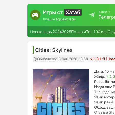
Игры от
Хатаб
Канал в
Телегр
Лучшие торрент игры!
Новые игры
2024
2025
По сети
Топ 100 игр
С р
Cities: Skylines
Обновлено:
13 июн 2020, 13:58
v 1.13.1-f1 [Но
Дата:
10 ма
Жанр:
3D
,
S
Разработчи
Издатель:
P
Тип издания
Язык интер
Язык речи:
Обход защ
Отзывы Ste