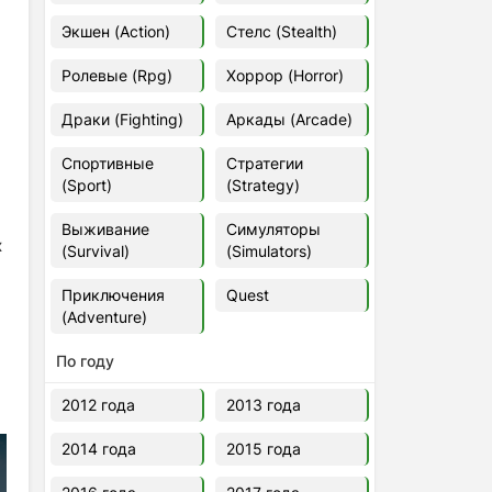
Euro Truck Simulator 2 v.1.60.1.7s
Экшен (Action)
Стелс (Stealth)
[Папка игры] (2012)
2012
37,77 Гб
Ролевые (Rpg)
Хоррор (Horror)
Драки (Fighting)
Аркады (Arcade)
Forza Horizon 5 v.688.044
[Папка игры] (2021)
Спортивные
Стратегии
2021
176,66 Гб
(Sport)
(Strategy)
Выживание
Симуляторы
V Rising
х
(Survival)
(Simulators)
2024
3.4 gb
Приключения
Quest
(Adventure)
По году
2012 года
2013 года
2014 года
2015 года