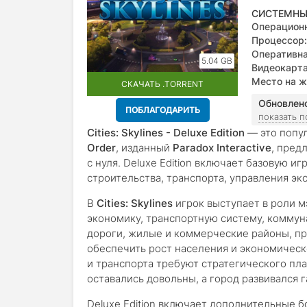
СИСТЕМНЫ
Операционн
Процессор:
Оперативна
5.04 GB
Видеокарта
Место на ж
СКАЧАТЬ .TORRENT
Обновлен
ПОБЛАГОДАРИТЬ
показать 
Cities: Skylines - Deluxe Edition
— это попу
Order
, изданный
Paradox Interactive
, пред
с нуля. Deluxe Edition включает базовую 
строительства, транспорта, управления э
В
Cities: Skylines
игрок выступает в роли мэ
экономику, транспортную систему, коммун
дороги, жилые и коммерческие районы, п
обеспечить рост населения и экономичес
и транспорта требуют стратегического пл
оставались довольны, а город развивался 
Deluxe Edition включает дополнительные б