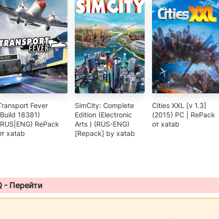
Transport Fever
SimCity: Complete
Cities XXL [v 1.3]
(Build 18381)
Edition (Electronic
(2015) PC | RePack
(RUS|ENG) RePack
Arts ) (RUS-ENG)
от xatab
от xatab
[Repack] by xatab
Q -
Перейти