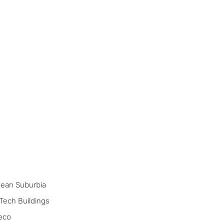
opean Suburbia
-Tech Buildings
Deco