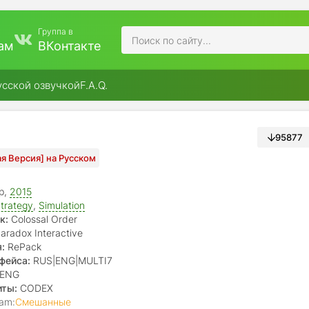
Группа в
ам
ВКонтакте
усской озвучкой
F.A.Q.
95877
вая Версия] на Русском
р,
2015
trategy
,
Simulation
к:
Colossal Order
aradox Interactive
:
RePack
фейса:
RUS|ENG|MULTI7
ENG
иты:
CODEX
am:
Смешанные