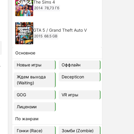
The Sims 4
2014
78,73 Гб
GTA 5 / Grand Theft Auto V
2015
68.5 GB
Основное
Ghost of Tsushima: Director's Cut
v.1053.8.1023.1614 [RePack
д
Новые игры
Оффлайн
Decepticon] (2024)
2024
38.5 gb
Ждем выхода
Decepticon
(Waiting)
Cyberpunk 2077
2020
49.4 GB
GOG
VR игры
Лицензии
г
Ghost of Tsushima: Director's Cut
v.1053.9.0623.1807 [Папка
По жанрам
игры] (2020-2024)
2020-2024
68,09 Гб
Гонки (Race)
Зомби (Zombie)