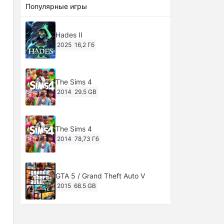
Популярные игры
Hades II
2025
16,2 Гб
The Sims 4
2014
29.5 GB
The Sims 4
2014
78,73 Гб
GTA 5 / Grand Theft Auto V
2015
68.5 GB
Ghost of Tsushima: Director's Cut