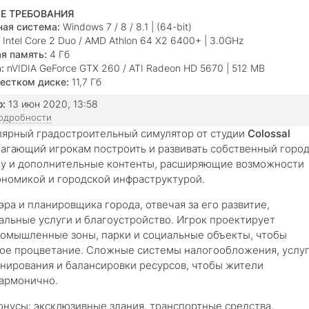
Е ТРЕБОВАНИЯ
ая система:
Windows 7 / 8 / 8.1 | (64-bit)
Intel Core 2 Duo / AMD Athlon 64 X2 6400+ | 3.0GHz
я память:
4 Гб
:
nVIDIA GeForce GTX 260 / ATI Radeon HD 5670 | 512 MB
естком диске:
11,7 Гб
о:
13 июн 2020, 13:58
подробности
лярный градостроительный симулятор от студии
Colossal
лагающий игрокам построить и развивать собственный горо
игру и дополнительные контенты, расширяющие возможности
кономикой и городской инфраструктурой.
ра и планировщика города, отвечая за его развитие,
альные услуги и благоустройство. Игрок проектирует
ромышленные зоны, парки и социальные объекты, чтобы
кое процветание. Сложные системы налогообложения, услу
анирования и балансировки ресурсов, чтобы жители
гармонично.
онусы: эксклюзивные здания, транспортные средства,