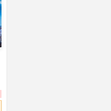
V Rising
2024
3.4 gb