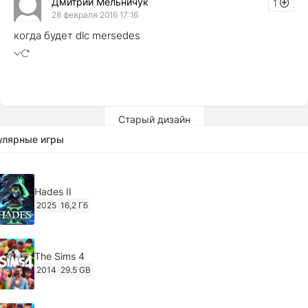
Дмитрий Мельничук
1
28 февраля 2016 17:16
когда будет dlc mersedes
Старый дизайн
улярные игры
Hades II
2025
16,2 Гб
The Sims 4
2014
29.5 GB