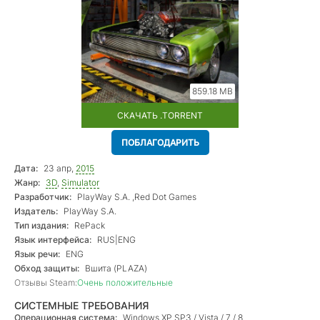
859.18 MB
СКАЧАТЬ .TORRENT
ПОБЛАГОДАРИТЬ
Дата:
23 апр,
2015
Жанр:
3D
,
Simulator
Разработчик:
PlayWay S.A. ,Red Dot Games
Издатель:
PlayWay S.A.
Тип издания:
RePack
Язык интерфейса:
RUS|ENG
Язык речи:
ENG
Обход защиты:
Вшита (PLAZA)
Отзывы Steam:
Очень положительные
СИСТЕМНЫЕ ТРЕБОВАНИЯ
Операционная система:
Windows XP SP3 / Vista / 7 / 8