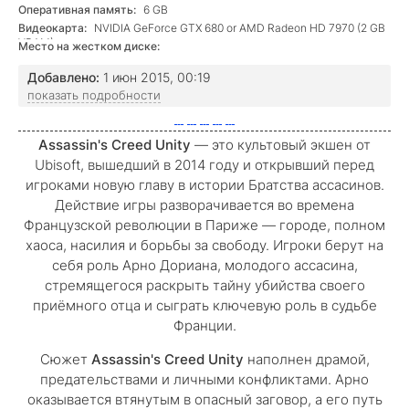
Оперативная память:
6 GB
Видеокарта:
NVIDIA GeForce GTX 680 or AMD Radeon HD 7970 (2 GB
VRAM)
Место на жестком диске:
Добавлено:
1 июн 2015, 00:19
показать подробности
Assassin's Creed Unity
— это культовый экшен от
Ubisoft, вышедший в 2014 году и открывший перед
игроками новую главу в истории Братства ассасинов.
Действие игры разворачивается во времена
Французской революции в Париже — городе, полном
хаоса, насилия и борьбы за свободу. Игроки берут на
себя роль Арно Дориана, молодого ассасина,
стремящегося раскрыть тайну убийства своего
приёмного отца и сыграть ключевую роль в судьбе
Франции.
Сюжет
Assassin's Creed Unity
наполнен драмой,
предательствами и личными конфликтами. Арно
оказывается втянутым в опасный заговор, а его путь