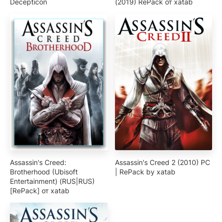
Decepticon
(2019) RePack от xatab
Assassin's Creed:
Assassin's Creed 2 (2010) PC
Brotherhood (Ubisoft
| RePack by xatab
Entertainment) (RUS|RUS)
[RePack] от xatab