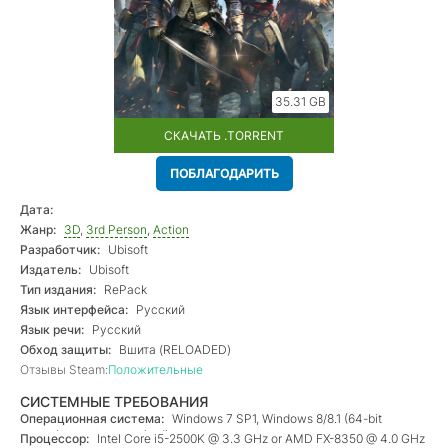
35.31 GB
СКАЧАТЬ .TORRENT
ПОБЛАГОДАРИТЬ
Дата:
Жанр:
3D
,
3rd Person
,
Action
Разработчик:
Ubisoft
Издатель:
Ubisoft
Тип издания:
RePack
Язык интерфейса:
Русский
Язык речи:
Русский
Обход защиты:
Вшита (RELOADED)
Отзывы Steam:
Положительные
СИСТЕМНЫЕ ТРЕБОВАНИЯ
Операционная система:
Windows 7 SP1, Windows 8/8.1 (64-bit
operating system required)
Процессор:
Intel Core i5-2500K @ 3.3 GHz or AMD FX-8350 @ 4.0 GHz