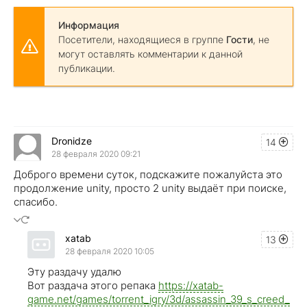
Информация
Посетители, находящиеся в группе
Гости
, не
могут оставлять комментарии к данной
публикации.
Dronidze
14
28 февраля 2020 09:21
Доброго времени суток, подскажите пожалуйста это
продолжение unity, просто 2 unity выдаёт при поиске,
спасибо.
xatab
13
28 февраля 2020 10:05
Эту раздачу удалю
Вот раздача этого репака
https://xatab-
game.net/games/torrent_igry/3d/assassin_39_s_creed_