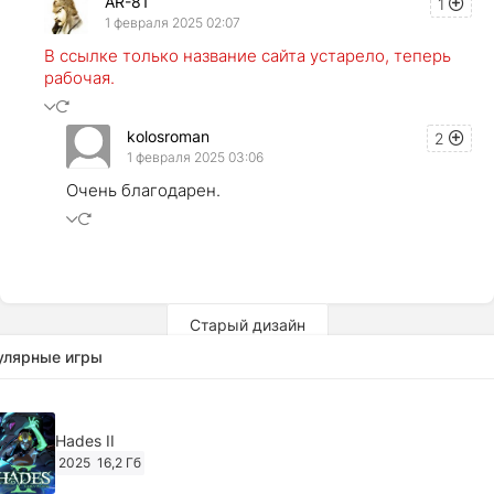
AR-81
1
1 февраля 2025 02:07
В ссылке только название сайта устарело, теперь
рабочая.
kolosroman
2
1 февраля 2025 03:06
Очень благодарен.
Старый дизайн
улярные игры
Hades II
2025
16,2 Гб