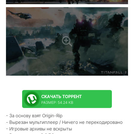
СКАЧАТЬ
ТОРРЕНТ
РАЗМЕР: 54.24 KB
- За основу взят Origin-Rip
- Вырезан мультиплеер / Ничего не перекодировано
- Игровые архивы не вскрыты