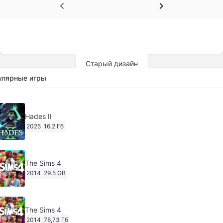
Старый дизайн
улярные игры
Hades II
2025
16,2 Гб
The Sims 4
2014
29.5 GB
The Sims 4
2014
78,73 Гб