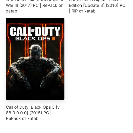
War III (2017) PC | RePack от
Edition [Update 3] (2016) PC
xatab
| RiP от xatab
Call of Duty: Black Ops 3 [v
88.0.0.0.0] (2015) PC |
RePack от xatab