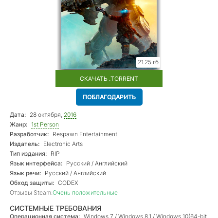
21.25 гб
СКАЧАТЬ .TORRENT
ПОБЛАГОДАРИТЬ
Дата:
28 октября,
2016
Жанр:
1st Person
Разработчик:
Respawn Entertainment
Издатель:
Electronic Arts
Тип издания:
RIP
Язык интерфейса:
Русский / Английский
Язык речи:
Русский / Английский
Обход защиты:
CODEX
Отзывы Steam:
Очень положительные
СИСТЕМНЫЕ ТРЕБОВАНИЯ
Операционная система:
Windows 7 / Windows 8.1 / Windows 10(64-bit