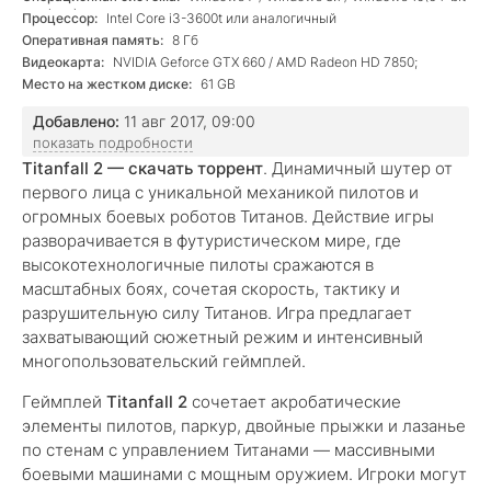
versions)
Процессор:
Intel Core i3-3600t или аналогичный
Оперативная память:
8 Гб
Видеокарта:
NVIDIA Geforce GTX 660 / AMD Radeon HD 7850;
Место на жестком диске:
61 GB
Добавлено:
11 авг 2017, 09:00
показать подробности
Titanfall 2 — скачать торрент
. Динамичный шутер от
первого лица с уникальной механикой пилотов и
огромных боевых роботов Титанов. Действие игры
разворачивается в футуристическом мире, где
высокотехнологичные пилоты сражаются в
масштабных боях, сочетая скорость, тактику и
разрушительную силу Титанов. Игра предлагает
захватывающий сюжетный режим и интенсивный
многопользовательский геймплей.
Геймплей
Titanfall 2
сочетает акробатические
элементы пилотов, паркур, двойные прыжки и лазанье
по стенам с управлением Титанами — массивными
боевыми машинами с мощным оружием. Игроки могут