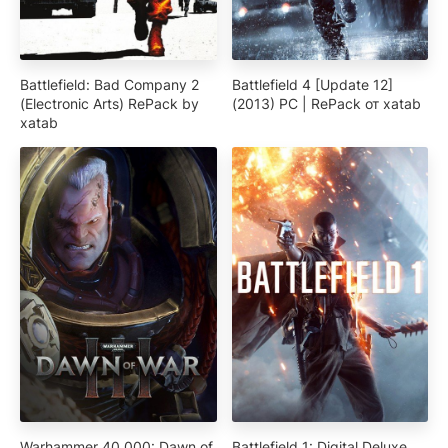
Battlefield: Bad Company 2
Battlefield 4 [Update 12]
(Electronic Arts) RePack by
(2013) PC | RePack от xatab
xatab
Warhammer 40,000: Dawn of
Battlefield 1: Digital Deluxe